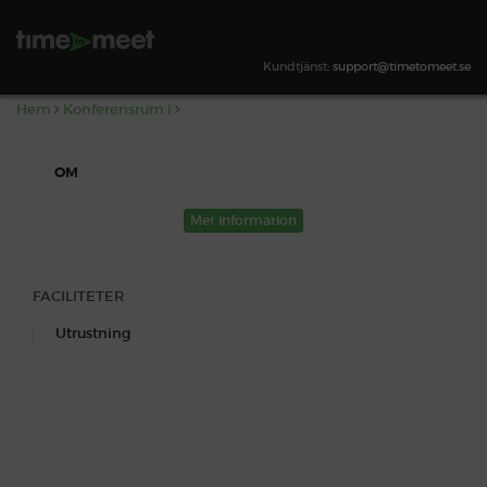
,
SÖK TILLGÄNGLIGHET
Kundtjänst:
support@timetomeet.se
Hem
Konferensrum i
OM
Mer information
FACILITETER
Utrustning