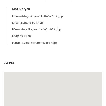
co-working platser och företagsadress. Mötesrummet
har den senaste tekniken och är klimatstyrda för
Mat & dryck
bästa ventilation och arbetsmiljö. Vår kontorsvärd tar
emot dig och dina mötesdeltagare och ser till att ditt
Eftermiddagsfika, inkl. kaffe/te: 95 kr/pp
möte blir effektivt och trivsamt. Kontorsvärden
Enbart kaffe/te: 30 kr/pp
ordnar med all service kring ditt möte som tex kaffe,
fikabröd, frukt eller bokning av lunch. Rummet är
Förmiddagsfika, inkl. kaffe/te: 95 kr/pp
utrustade med whiteboard, 50tums TV-skärm,
Frukt: 30 kr/pp
pennor och anteckningsblock. Wifi ingår.
Lunch i konferensrummet: 185 kr/pp
Standard avbokningspolicy
KARTA