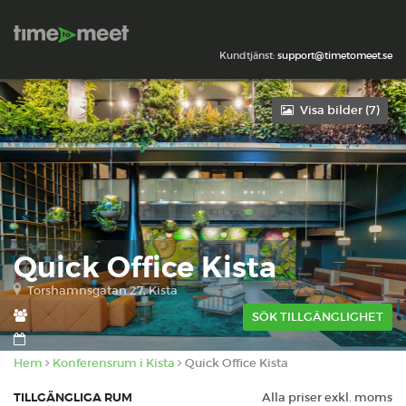
Kundtjänst:
support@timetomeet.se
Visa bilder (
7
)
Quick Office Kista
Torshamnsgatan 27, Kista
SÖK TILLGÄNGLIGHET
Hem
Konferensrum i Kista
Quick Office Kista
TILLGÄNGLIGA RUM
Alla priser exkl. moms