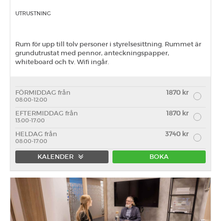
UTRUSTNING
Rum för upp till tolv personer i styrelsesittning. Rummet är
grundutrustat med pennor, anteckningspapper,
whiteboard och tv. Wifi ingår.
FÖRMIDDAG från
1870 kr
08:00-12:00
EFTERMIDDAG från
1870 kr
13:00-17:00
HELDAG från
3740 kr
08:00-17:00
KALENDER
BOKA
Förmiddag
Eftermiddag
Heldag