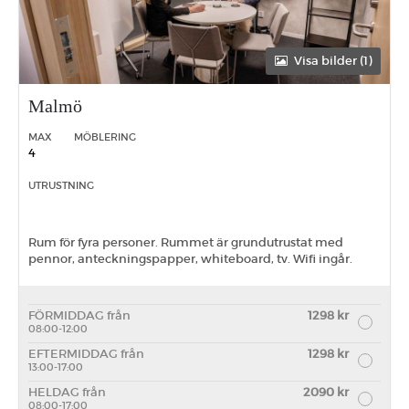
Visa bilder (1)
Malmö
MAX
MÖBLERING
4
UTRUSTNING
Rum för fyra personer. Rummet är grundutrustat med
pennor, anteckningspapper, whiteboard, tv. Wifi ingår.
FÖRMIDDAG från
1298 kr
08:00-12:00
EFTERMIDDAG från
1298 kr
13:00-17:00
HELDAG från
2090 kr
08:00-17:00