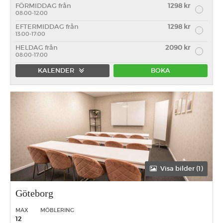
FÖRMIDDAG från
1298 kr
08:00-12:00
EFTERMIDDAG från
1298 kr
13:00-17:00
HELDAG från
2090 kr
08:00-17:00
KALENDER
BOKA
Förmiddag
Eftermiddag
Heldag
Visa bilder (1)
Göteborg
MAX
MÖBLERING
12