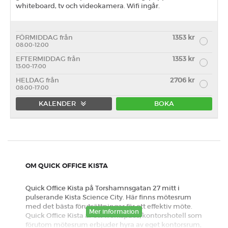
whiteboard, tv och videokamera. Wifi ingår.
FÖRMIDDAG från
1353 kr
08:00-12:00
EFTERMIDDAG från
1353 kr
13:00-17:00
HELDAG från
2706 kr
08:00-17:00
KALENDER
BOKA
Förmiddag
Eftermiddag
Heldag
OM QUICK OFFICE KISTA
Quick Office Kista på Torshamnsgatan 27 mitt i
pulserande Kista Science City. Här finns mötesrum
med det bästa förutsättningar för ett effektiv möte.
Mer information
Quick Office Kista är ett workspace/kontorshotell som
förutom mötesrum erbjuder hyra av eget kontorsrum,