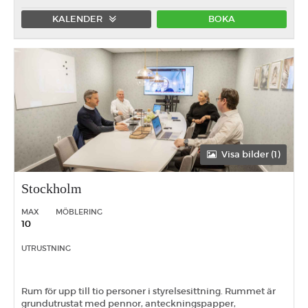
KALENDER
BOKA
Förmiddag
Eftermiddag
Heldag
Visa bilder (1)
Stockholm
MAX
MÖBLERING
10
UTRUSTNING
Rum för upp till tio personer i styrelsesittning. Rummet är
grundutrustat med pennor, anteckningspapper,