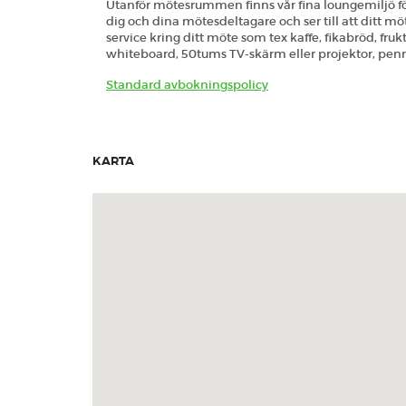
Utanför mötesrummen finns vår fina loungemiljö fö
dig och dina mötesdeltagare och ser till att ditt mö
service kring ditt möte som tex kaffe, fikabröd, f
whiteboard, 50tums TV-skärm eller projektor, penn
Standard avbokningspolicy
KARTA