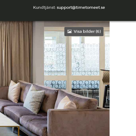
Kundtjänst:
support@timetomeet.se
Visa bilder (
6
)