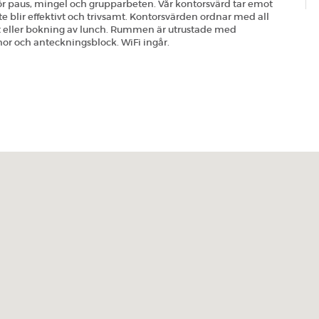
r paus, mingel och grupparbeten. Vår kontorsvärd tar emot
te blir effektivt och trivsamt. Kontorsvärden ordnar med all
rukt eller bokning av lunch. Rummen är utrustade med
or och anteckningsblock. WiFi ingår.