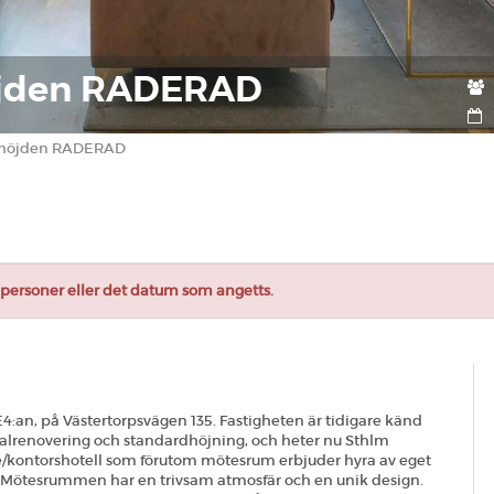
höjden RADERAD
arhöjden RADERAD
et personer eller det datum som angetts.
 E4:an, på Västertorpsvägen 135. Fastigheten är tidigare känd
alrenovering och standardhöjning, och heter nu Sthlm
e/kontorshotell som förutom mötesrum erbjuder hyra av eget
. Mötesrummen har en trivsam atmosfär och en unik design.