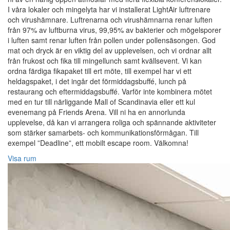
I våra lokaler och mingelyta har vi installerat LightAir luftrenare
och virushämnare. Luftrenarna och virushämnarna renar luften
från 97% av luftburna virus, 99,95% av bakterier och mögelsporer
i luften samt renar luften från pollen under pollensäsongen. God
mat och dryck är en viktig del av upplevelsen, och vi ordnar allt
från frukost och fika till mingellunch samt kvällsevent. Vi kan
ordna färdiga fikapaket till ert möte, till exempel har vi ett
heldagspaket, i det ingår det förmiddagsbuffé, lunch på
restaurang och eftermiddagsbuffé. Varför inte kombinera mötet
med en tur till närliggande Mall of Scandinavia eller ett kul
evenemang på Friends Arena. Vill ni ha en annorlunda
upplevelse, då kan vi arrangera roliga och spännande aktiviteter
som stärker samarbets- och kommunikationsförmågan. Till
exempel ”Deadline”, ett mobilt escape room. Välkomna!
Visa rum