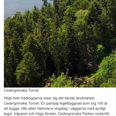
Cedergrenska Tornet
Högt över trädtopparna reser sig det kända landmärket,
Cedergrenska Tornet. En pampig tegelbyggnad som tog 100 år
att bygga. Här sitter historiens vingslag i väggarna med synligt
tegel, träpanel och höga fönster. Cedergrenska Parken nedanför