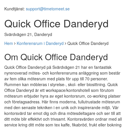
Kundtjänst:
support@timetomeet.se
Quick Office Danderyd
Svärdvägen 21, Danderyd
Hem
Konferensrum i Danderyd
Quick Office Danderyd
Om Quick Office Danderyd
Quick Office Danderyd på Svärdvägen 21 har en fantastisk
nyrenoverad mötes- och konferensrums anläggning som består
av fem olika mötesrum med plats för upp till 70 personer.
Rummen kan möbleras i styrelse-, skol- eller biosittning. Quick
Office Danderyd är ett workspace/kontorshotell som förutom
mötesrum erbjuder hyra av eget kontorsrum, co-working platser
och företagsadress. Här finns moderna, fullutrustade mötesrum
med den senaste tekniken i en unik och inspirerande miljö. Vår
kontorsvärd tar emot dig och dina mötesdeltagare och ser till att
ditt möte blir effektivt och trivsamt. Kontorsvärden ordnar med all
service kring ditt möte som tex kaffe, fikabröd, frukt eller bokning