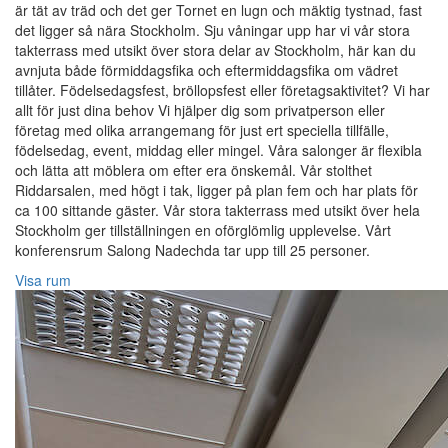
är tät av träd och det ger Tornet en lugn och mäktig tystnad, fast
det ligger så nära Stockholm. Sju våningar upp har vi vår stora
takterrass med utsikt över stora delar av Stockholm, här kan du
avnjuta både förmiddagsfika och eftermiddagsfika om vädret
tillåter. Födelsedagsfest, bröllopsfest eller företagsaktivitet? Vi har
allt för just dina behov Vi hjälper dig som privatperson eller
företag med olika arrangemang för just ert speciella tillfälle,
födelsedag, event, middag eller mingel. Våra salonger är flexibla
och lätta att möblera om efter era önskemål. Vår stolthet
Riddarsalen, med högt i tak, ligger på plan fem och har plats för
ca 100 sittande gäster. Vår stora takterrass med utsikt över hela
Stockholm ger tillställningen en oförglömlig upplevelse. Vårt
konferensrum Salong Nadechda tar upp till 25 personer.
Visa rum