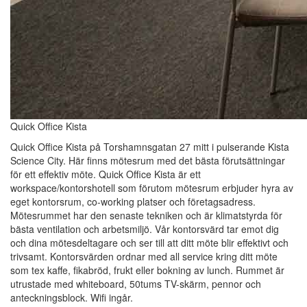
Quick Office Kista
Quick Office Kista på Torshamnsgatan 27 mitt i pulserande Kista
Science City. Här finns mötesrum med det bästa förutsättningar
för ett effektiv möte. Quick Office Kista är ett
workspace/kontorshotell som förutom mötesrum erbjuder hyra av
eget kontorsrum, co-working platser och företagsadress.
Mötesrummet har den senaste tekniken och är klimatstyrda för
bästa ventilation och arbetsmiljö. Vår kontorsvärd tar emot dig
och dina mötesdeltagare och ser till att ditt möte blir effektivt och
trivsamt. Kontorsvärden ordnar med all service kring ditt möte
som tex kaffe, fikabröd, frukt eller bokning av lunch. Rummet är
utrustade med whiteboard, 50tums TV-skärm, pennor och
anteckningsblock. Wifi ingår.