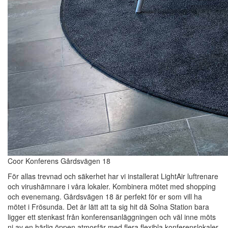
Coor Konferens Gårdsvägen 18
För allas trevnad och säkerhet har vi installerat LightAir luftrenare
och virushämnare i våra lokaler. Kombinera mötet med shopping
och evenemang. Gårdsvägen 18 är perfekt för er som vill ha
mötet i Frösunda. Det är lätt att ta sig hit då Solna Station bara
ligger ett stenkast från konferensanläggningen och väl inne möts
ni av en härlig öppen atmosfär med flera flexibla konferenslokaler.