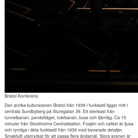
Bristol Konferens
Den anrika kulturscenen Bristol från 1939 i funkisstil ligger mitt i
centrala Sundbyberg på Sturegatan 39. Ett stenkast från
tunnelbanan, pendeltåget, tvärbanan, buss och fjärrtåg. Ca 15
minuter från Stockholms Centralstation. Foajén och caféet är ljusa
och rymliga i äkta funkisstil från 1939 med bevarade detaljer.
Smakfullt utsmyckat för att passa flera ändamål. Stora scenen är