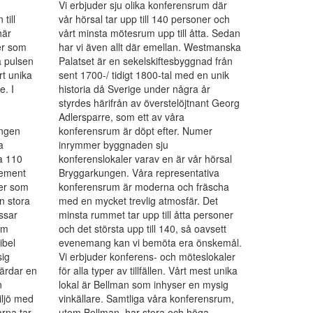
Vi erbjuder sju olika konferensrum där
till
vår hörsal tar upp till 140 personer och
här
vårt minsta mötesrum upp till åtta. Sedan
 er som
har vi även allt där emellan. Westmanska
a pulsen
Palatset är en sekelskiftesbyggnad från
rt unika
sent 1700-/ tidigt 1800-tal med en unik
. I
historia då Sverige under några år
styrdes härifrån av överstelöjtnant Georg
Adlersparre, som ett av våra
ungen
konferensrum är döpt efter. Numer
a
inrymmer byggnaden sju
ca 110
konferenslokaler varav en är vår hörsal
lement
Bryggarkungen. Våra representativa
åer som
konferensrum är moderna och fräscha
n stora
med en mycket trevlig atmosfär. Det
ssar
minsta rummet tar upp till åtta personer
om
och det största upp till 140, så oavsett
ibel
evenemang kan vi bemöta era önskemål.
sig
Vi erbjuder konferens- och möteslokaler
värdar en
för alla typer av tillfällen. Vårt mest unika
n
lokal är Bellman som inhyser en mysig
iljö med
vinkällare. Samtliga våra konferensrum,
rna tar
utom Bellman, har stora och höga