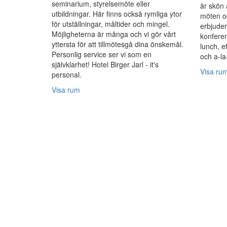
seminarium, styrelsemöte eller
är skön 
utbildningar. Här finns också rymliga ytor
möten oc
för utställningar, måltider och mingel.
erbjuder
Möjligheterna är många och vi gör vårt
konferen
yttersta för att tillmötesgå dina önskemål.
lunch, e
Personlig service ser vi som en
och a-la
självklarhet! Hotel Birger Jarl - it's
Visa ru
personal.
Visa rum