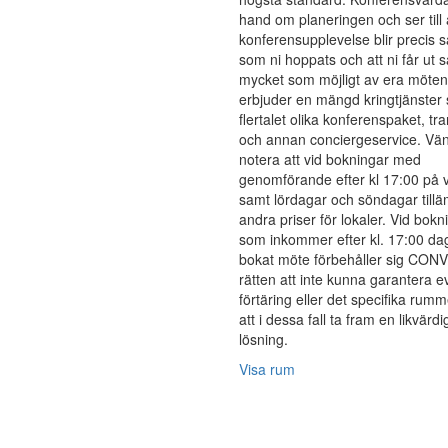
hand om planeringen och ser till 
konferensupplevelse blir precis s
som ni hoppats och att ni får ut s
mycket som möjligt av era möten
erbjuder en mängd kringtjänster
flertalet olika konferenspaket, tr
och annan conciergeservice. Vän
notera att vid bokningar med
genomförande efter kl 17:00 på 
samt lördagar och söndagar till
andra priser för lokaler. Vid bokn
som inkommer efter kl. 17:00 da
bokat möte förbehåller sig C
rätten att inte kunna garantera e
förtäring eller det specifika rum
att i dessa fall ta fram en likvärdi
lösning.
Visa rum