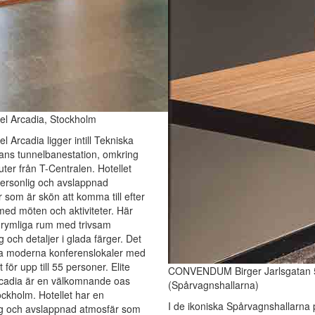
tel Arcadia, Stockholm
el Arcadia ligger intill Tekniska
ans tunnelbanestation, omkring
ter från T-Centralen. Hotellet
ersonlig och avslappnad
 som är skön att komma till efter
ed möten och aktiviteter. Här
 rymliga rum med trivsam
g och detaljer i glada färger. Det
ra moderna konferenslokaler med
 för upp till 55 personer. Elite
CONVENDUM Birger Jarlsgatan 
rcadia är en välkomnande oas
(Spårvagnshallarna)
tockholm. Hotellet har en
I de ikoniska Spårvagnshallarna 
ig och avslappnad atmosfär som