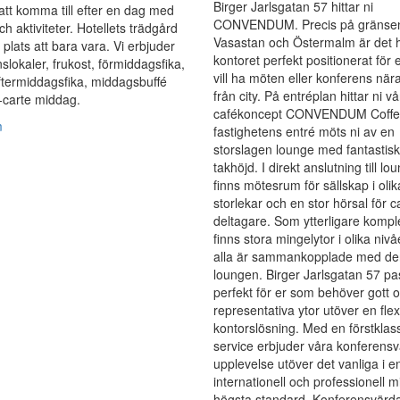
Birger Jarlsgatan 57 hittar ni
att komma till efter en dag med
CONVENDUM. Precis på gränsen 
h aktiviteter. Hotellets trädgård
Vasastan och Östermalm är det 
 plats att bara vara. Vi erbjuder
kontoret perfekt positionerat för
slokaler, frukost, förmiddagsfika,
vill ha möten eller konferens när
ftermiddagsfika, middagsbuffé
från city. På entréplan hittar ni vå
-carte middag.
cafékoncept CONVENDUM Coffee
m
fastighetens entré möts ni av en
storslagen lounge med fantastisk
takhöjd. I direkt anslutning till lo
finns mötesrum för sällskap i olik
storlekar och en stor hörsal för 
deltagare. Som ytterligare komp
finns stora mingelytor i olika niv
alla är sammankopplade med de
loungen. Birger Jarlsgatan 57 pa
perfekt för er som behöver gott 
representativa ytor utöver en flex
kontorslösning. Med en förstklas
service erbjuder våra konferens
upplevelse utöver det vanliga i e
internationell och professionell m
högsta standard. Konferensvärda