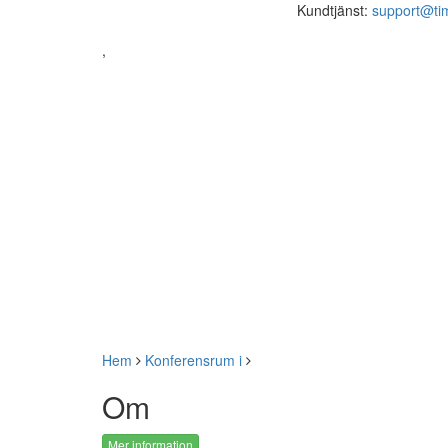
Kundtjänst:
support@ti
,
Hem
Konferensrum i
Om
Mer information