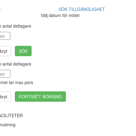
SÖK TILLGÄNGLIGHET
Välj datum för mötet
 antal deltagare
bryt
SÖK
 antal deltagare
met tar max
pers
bryt
FORTSÄTT BOKNING
ACILITETER
rustning