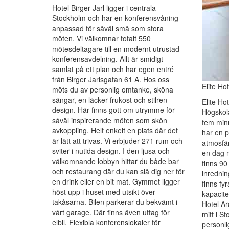
Hotel Birger Jarl ligger i centrala
Stockholm och har en konferensvåning
anpassad för såväl små som stora
möten. Vi välkomnar totalt 550
mötesdeltagare till en modernt utrustad
konferensavdelning. Allt är smidigt
samlat på ett plan och har egen entré
från Birger Jarlsgatan 61 A. Hos oss
Elite Ho
möts du av personlig omtanke, sköna
sängar, en läcker frukost och stilren
Elite Hot
design. Här finns gott om utrymme för
Högskol
såväl inspirerande möten som skön
fem minu
avkoppling. Helt enkelt en plats där det
har en p
är lätt att trivas. Vi erbjuder 271 rum och
atmosfär
sviter i nutida design. I den ljusa och
en dag m
välkomnande lobbyn hittar du både bar
finns 90
och restaurang där du kan slå dig ner för
inrednin
en drink eller en bit mat. Gymmet ligger
finns fy
höst upp i huset med utsikt över
kapacitet
takåsarna. Bilen parkerar du bekvämt i
Hotel A
vårt garage. Där finns även uttag för
mitt i S
elbil. Flexibla konferenslokaler för
personl