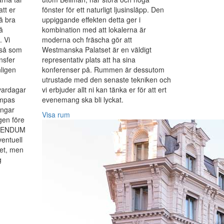
att er
fönster för ett naturligt ljusinsläpp. Den
å bra
uppiggande effekten detta ger i
å
kombination med att lokalerna är
. Vi
moderna och fräscha gör att
 så som
Westmanska Palatset är en väldigt
ansfer
representativ plats att ha sina
ligen
konferenser på. Rummen är dessutom
utrustade med den senaste tekniken och
vardagar
vi erbjuder allt ni kan tänka er för att ert
ämpas
evenemang ska bli lyckat.
ingar
Visa rum
gen före
ONVENDUM
ventuell
met, men
g