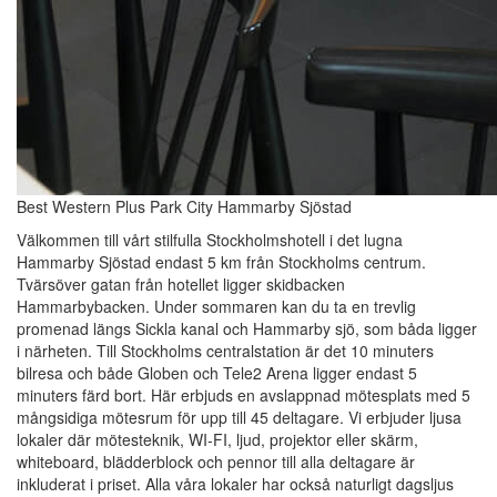
Best Western Plus Park City Hammarby Sjöstad
Välkommen till vårt stilfulla Stockholmshotell i det lugna
Hammarby Sjöstad endast 5 km från Stockholms centrum.
Tvärsöver gatan från hotellet ligger skidbacken
Hammarbybacken. Under sommaren kan du ta en trevlig
promenad längs Sickla kanal och Hammarby sjö, som båda ligger
i närheten. Till Stockholms centralstation är det 10 minuters
bilresa och både Globen och Tele2 Arena ligger endast 5
minuters färd bort. Här erbjuds en avslappnad mötesplats med 5
mångsidiga mötesrum för upp till 45 deltagare. Vi erbjuder ljusa
lokaler där mötesteknik, WI-FI, ljud, projektor eller skärm,
whiteboard, blädderblock och pennor till alla deltagare är
inkluderat i priset. Alla våra lokaler har också naturligt dagsljus