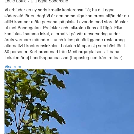
Louie Louie - Ditt egna Södercafé
Vi erbjuder en ny sorts kreativ konferensmiljö; ha ditt egna
södercafé för en dag! Vi är den personliga konferensmiljön där du
alltid kommer möta personal på plats. Levande med stora fönster
ut mot Bondegatan. Projektor och mikrofon finns att tillgå. Fika
kan intas i samma lokal, alternativt på vår uteservering under
årets varmare månader. Lunch intas på närliggande restaurang
alternativt i konferenslokalen. Lokalen lämpar sig som bäst för 1-
30 personer. Kort promenad från Medborgarplatsens T-bana.
Lokalen är ej handikappanpassad (trappsteg ned från trottoar).
Visa rum