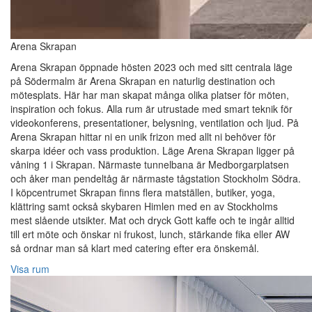
Arena Skrapan
Arena Skrapan öppnade hösten 2023 och med sitt centrala läge
på Södermalm är Arena Skrapan en naturlig destination och
mötesplats. Här har man skapat många olika platser för möten,
inspiration och fokus. Alla rum är utrustade med smart teknik för
videokonferens, presentationer, belysning, ventilation och ljud. På
Arena Skrapan hittar ni en unik frizon med allt ni behöver för
skarpa idéer och vass produktion. Läge Arena Skrapan ligger på
våning 1 i Skrapan. Närmaste tunnelbana är Medborgarplatsen
och åker man pendeltåg är närmaste tågstation Stockholm Södra.
I köpcentrumet Skrapan finns flera matställen, butiker, yoga,
klättring samt också skybaren Himlen med en av Stockholms
mest slående utsikter. Mat och dryck Gott kaffe och te ingår alltid
till ert möte och önskar ni frukost, lunch, stärkande fika eller AW
så ordnar man så klart med catering efter era önskemål.
Visa rum