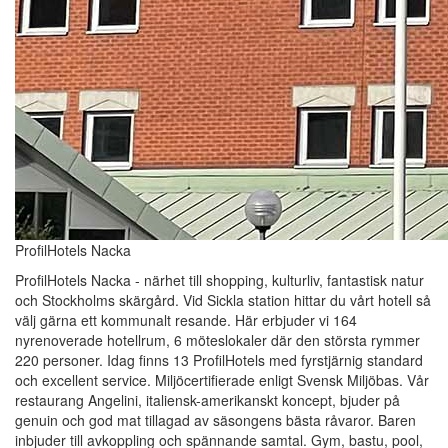
ProfilHotels Nacka
ProfilHotels Nacka - närhet till shopping, kulturliv, fantastisk natur
och Stockholms skärgård. Vid Sickla station hittar du vårt hotell så
välj gärna ett kommunalt resande. Här erbjuder vi 164
nyrenoverade hotellrum, 6 möteslokaler där den största rymmer
220 personer. Idag finns 13 ProfilHotels med fyrstjärnig standard
och excellent service. Miljöcertifierade enligt Svensk Miljöbas. Vår
restaurang Angelini, italiensk-amerikanskt koncept, bjuder på
genuin och god mat tillagad av säsongens bästa råvaror. Baren
inbjuder till avkoppling och spännande samtal. Gym, bastu, pool,