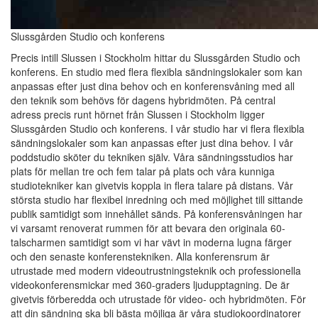
Slussgården Studio och konferens
Precis intill Slussen i Stockholm hittar du Slussgården Studio och
konferens. En studio med flera flexibla sändningslokaler som kan
anpassas efter just dina behov och en konferensvåning med all
den teknik som behövs för dagens hybridmöten. På central
adress precis runt hörnet från Slussen i Stockholm ligger
Slussgården Studio och konferens. I vår studio har vi flera flexibla
sändningslokaler som kan anpassas efter just dina behov. I vår
poddstudio sköter du tekniken själv. Våra sändningsstudios har
plats för mellan tre och fem talar på plats och våra kunniga
studiotekniker kan givetvis koppla in flera talare på distans. Vår
största studio har flexibel inredning och med möjlighet till sittande
publik samtidigt som innehållet sänds. På konferensvåningen har
vi varsamt renoverat rummen för att bevara den originala 60-
talscharmen samtidigt som vi har vävt in moderna lugna färger
och den senaste konferenstekniken. Alla konferensrum är
utrustade med modern videoutrustningsteknik och professionella
videokonferensmickar med 360-graders ljudupptagning. De är
givetvis förberedda och utrustade för video- och hybridmöten. För
att din sändning ska bli bästa möjliga är våra studiokoordinatorer