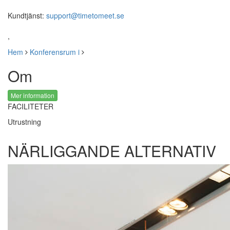
Kundtjänst:
support@timetomeet.se
,
Hem
Konferensrum i
Om
Mer information
FACILITETER
Utrustning
NÄRLIGGANDE ALTERNATIV