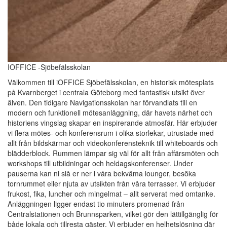
IOFFICE -Sjöbefälsskolan
Välkommen till iOFFICE Sjöbefälsskolan, en historisk mötesplats
på Kvarnberget i centrala Göteborg med fantastisk utsikt över
älven. Den tidigare Navigationsskolan har förvandlats till en
modern och funktionell mötesanläggning, där havets närhet och
historiens vingslag skapar en inspirerande atmosfär. Här erbjuder
vi flera mötes- och konferensrum i olika storlekar, utrustade med
allt från bildskärmar och videokonferensteknik till whiteboards och
blädderblock. Rummen lämpar sig väl för allt från affärsmöten och
workshops till utbildningar och heldagskonferenser. Under
pauserna kan ni slå er ner i våra bekväma lounger, besöka
tornrummet eller njuta av utsikten från våra terrasser. Vi erbjuder
frukost, fika, luncher och mingelmat – allt serverat med omtanke.
Anläggningen ligger endast tio minuters promenad från
Centralstationen och Brunnsparken, vilket gör den lättillgänglig för
både lokala och tillresta gäster. Vi erbjuder en helhetslösning där