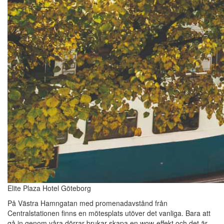
Elite Plaza Hotel Göteborg
På Västra Hamngatan med promenadavstånd från
Centralstationen finns en mötesplats utöver det vanliga. Bara att
gå in genom våra dörrar brukar skapa en wow-effekt och det är