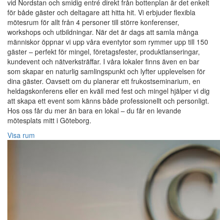
vid Nordstan och smidig entré direkt från bottenplan är det enkelt
för både gäster och deltagare att hitta hit. Vi erbjuder flexibla
mötesrum för allt från 4 personer till större konferenser,
workshops och utbildningar. När det är dags att samla många
människor öppnar vi upp våra eventytor som rymmer upp till 150
gäster – perfekt för mingel, företagsfester, produktlanseringar,
kundevent och nätverksträffar. I våra lokaler finns även en bar
som skapar en naturlig samlingspunkt och lyfter upplevelsen för
dina gäster. Oavsett om du planerar ett frukostseminarium, en
heldagskonferens eller en kväll med fest och mingel hjälper vi dig
att skapa ett event som känns både professionellt och personligt.
Hos oss får du mer än bara en lokal – du får en levande
mötesplats mitt i Göteborg.
Visa rum