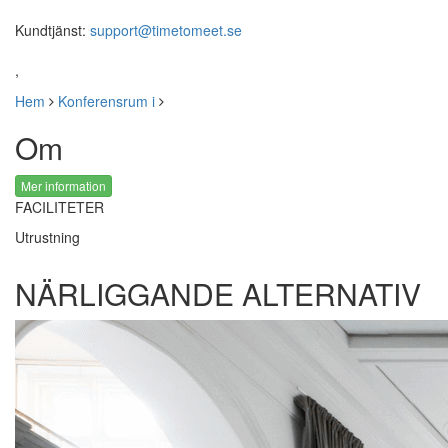
Kundtjänst:
support@timetomeet.se
,
Hem
Konferensrum i
Om
Mer information
FACILITETER
Utrustning
NÄRLIGGANDE ALTERNATIV