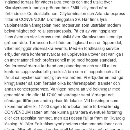
inglasad terrass för vädersäkra events och med utsikt över
Klarakyrkans lummiga grönområde. "Mitt i city med nära
förbindelser Centralstationen, Cityterminalen och Arlanda express
hittar ni CONVENDUM Drottninggatan 29. Här finns fyra
välplanerade våningsplan med mötesrum som utstrålar modern
bekvämlighet och rejäl storstadspuls. På ett av våningsplanen
finns även en stor terrass med utsikt över Klarakyrkans lummiga
grönområde. Terrassen har både en inglasad och en öppen del,
vilket möjliggör vädersäkra events. Med en förstklassig service
erbjuder våra konferensvärdar en upplevelse utöver det vanliga i
en internationell och professionell miljö med högsta standard.
Konferensvärdarna tar hand om planeringen och ser till att er
konferensupplevelse blir precis så bra som ni hoppats och att ni
får ut så mycket som möjligt av era möten. Vi erbjuder en mängd
kringtjänster så som flertalet olika konferenspaket, transfer och
annan conciergeservice. Vänligen notera att vid bokningar med
genomförande efter kl 17:00 på vardagar samt lördagar och
söndagar tillämpas andra priser för lokaler. Vid bokningar som
inkommer efter kl. 17:00 dagen före bokat möte förbehåller sig
CONVENDUM rätten att inte kunna garantera eventuell förtäring
eller det specifika rummet, men att i dessa fall ta fram en likvärdig
lösning. Vi följer Folkhälsomyndighetens rekommendationer och
säkerställer att ni som kunder skall känna er säkra när ni har era