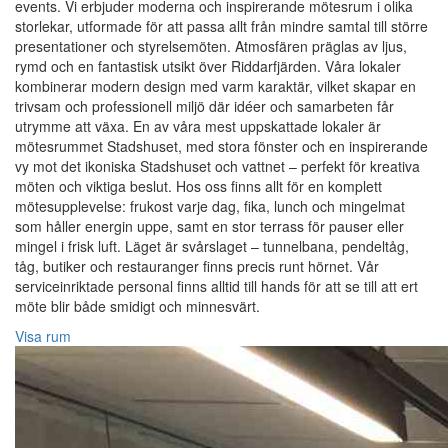
events. Vi erbjuder moderna och inspirerande mötesrum i olika
storlekar, utformade för att passa allt från mindre samtal till större
presentationer och styrelsemöten. Atmosfären präglas av ljus,
rymd och en fantastisk utsikt över Riddarfjärden. Våra lokaler
kombinerar modern design med varm karaktär, vilket skapar en
trivsam och professionell miljö där idéer och samarbeten får
utrymme att växa. En av våra mest uppskattade lokaler är
mötesrummet Stadshuset, med stora fönster och en inspirerande
vy mot det ikoniska Stadshuset och vattnet – perfekt för kreativa
möten och viktiga beslut. Hos oss finns allt för en komplett
mötesupplevelse: frukost varje dag, fika, lunch och mingelmat
som håller energin uppe, samt en stor terrass för pauser eller
mingel i frisk luft. Läget är svårslaget – tunnelbana, pendeltåg,
tåg, butiker och restauranger finns precis runt hörnet. Vår
serviceinriktade personal finns alltid till hands för att se till att ert
möte blir både smidigt och minnesvärt.
Visa rum