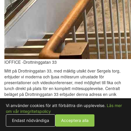
IOFFICE -Drottninggatan 33
Mitt på Drottninggatan 33, med mäktig utsikt över Sergels torg,
erbjuder vi moderna och ljusa mötesrum utrustade för
presentationer och videokonferenser, med möjlighet till fika och
lunch direkt på plats för en komplett mötesupplevelse. Centralt
beläget på Drottninggatan 33 erbjuder denna adress en unik
mötes- och konferensmiljö med mäktig utsikt över Sergels torg
Vi använder cookies för att förbättra din upplevelse.
Läs mer
och Stockholms pulserande innerstad. Den pampiga entrén ger
om vår integritetspolicy
ett exklusivt första intryck och skapar en inspirerande miljö för
både gäster och deltagare. Lokalerna är ljusa och moderna,
Endast nödvändiga
Acceptera alla
lämpliga för allt från mindre möten till större konferenser.
Mötesrummen är utrustade med modern teknik för presentationer