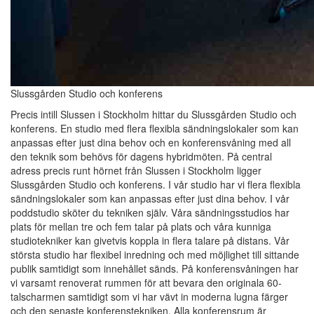
Slussgården Studio och konferens
Precis intill Slussen i Stockholm hittar du Slussgården Studio och
konferens. En studio med flera flexibla sändningslokaler som kan
anpassas efter just dina behov och en konferensvåning med all
den teknik som behövs för dagens hybridmöten. På central
adress precis runt hörnet från Slussen i Stockholm ligger
Slussgården Studio och konferens. I vår studio har vi flera flexibla
sändningslokaler som kan anpassas efter just dina behov. I vår
poddstudio sköter du tekniken själv. Våra sändningsstudios har
plats för mellan tre och fem talar på plats och våra kunniga
studiotekniker kan givetvis koppla in flera talare på distans. Vår
största studio har flexibel inredning och med möjlighet till sittande
publik samtidigt som innehållet sänds. På konferensvåningen har
vi varsamt renoverat rummen för att bevara den originala 60-
talscharmen samtidigt som vi har vävt in moderna lugna färger
och den senaste konferenstekniken. Alla konferensrum är