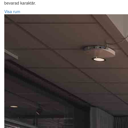
bevarad karaktär.
Visa rum