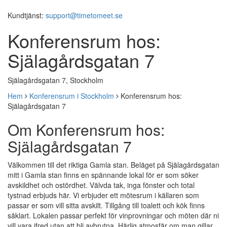
Kundtjänst:
support@timetomeet.se
Konferensrum hos:
Själagårdsgatan 7
Själagårdsgatan 7, Stockholm
Hem
Konferensrum i Stockholm
Konferensrum hos:
Själagårdsgatan 7
Om Konferensrum hos:
Själagårdsgatan 7
Välkommen till det riktiga Gamla stan. Beläget på Själagårdsgatan
mitt i Gamla stan finns en spännande lokal för er som söker
avskildhet och ostördhet. Välvda tak, inga fönster och total
tystnad erbjuds här. Vi erbjuder ett mötesrum i källaren som
passar er som vill sitta avskilt. Tillgång till toalett och kök finns
såklart. Lokalen passar perfekt för vinprovningar och möten där ni
vill vara ifred utan att bli avbrutna. Härlig atmosfär om man gillar