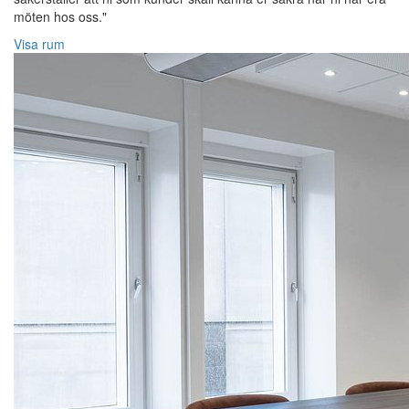
möten hos oss."
Visa rum