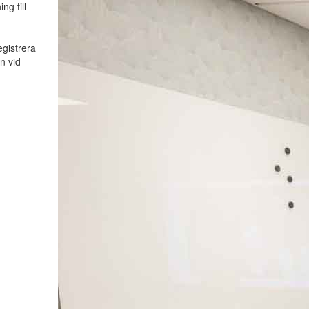
ng till
egistrera
n vid