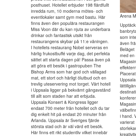
posthuset. Hotellet erbjuder 198 flärdfullt
inredda rum, 10 moderna mötes- och
Arena M
eventlokaler samt gym med bastu. Här
finns även den populära restaurangen
Upptäck
Miss Voon där du kan njuta av underbara
banbryt
drinkar och fantastisk utsikt från
som inte
restaurangens skybar på 11:e våningen.
även frä
I hotellets restaurang Nobel serveras en
Beläget 
härlig frukostbuffé varje dag, det perfekta
med en s
sättet att starta dagen på! Passa även på
Magasin
att göra ett besök i gastropuben The
effekter
Bishop Arms som har god och vällagad
Placera
mat, ett stort och härligt ölutbud och en
Uppsala 
trevlig uteservering mot torget. Vårt hotell
lättillgä
i Uppsala ligger på bekvämt gångavstånd
destinati
till allt som staden har att erbjuda.
konferen
Uppsala Konsert & Kongress ligger
Magasin
endast 700 meter från hotellet och du tar
välbefin
dig enkelt hit på endast 20 minuter från
i hand. 
Arlanda. Uppsala är Sveriges fjärde
varierat
största stad och är väl värd ett besök.
storleka
Här finns ett rikt studentliv vilket innebär
kreativi