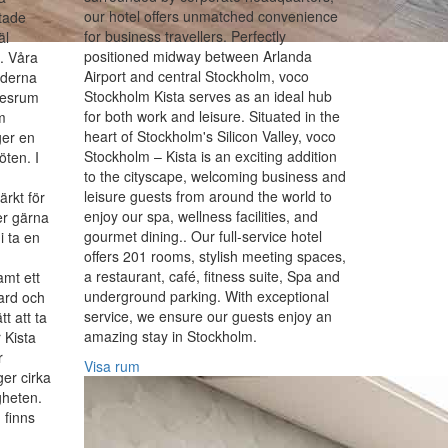
our hotel offers unmatched convenience
tade
for business travellers. Perfectly
äl
positioned midway between Arlanda
. Våra
Airport and central Stockholm, voco
derna
Stockholm Kista serves as an ideal hub
ötesrum
for both work and leisure. Situated in the
m
heart of Stockholm's Silicon Valley, voco
ger en
Stockholm – Kista is an exciting addition
öten. I
to the cityscape, welcoming business and
leisure guests from around the world to
rkt för
enjoy our spa, wellness facilities, and
er gärna
gourmet dining.. Our full-service hotel
i ta en
offers 201 rooms, stylish meeting spaces,
a restaurant, café, fitness suite, Spa and
amt ett
underground parking. With exceptional
jard och
service, we ensure our guests enjoy an
tt att ta
amazing stay in Stockholm.
 Kista
r
Visa rum
ger cirka
gheten.
 finns