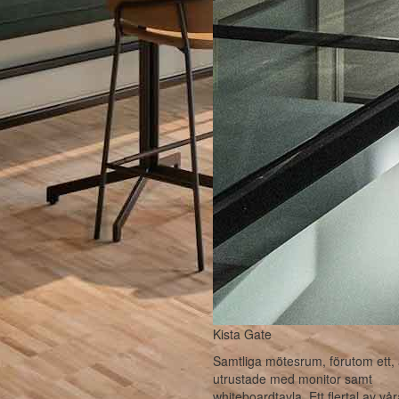
Kista Gate
Samtliga mötesrum, förutom ett, 
utrustade med monitor samt
whiteboardtavla. Ett flertal av vå