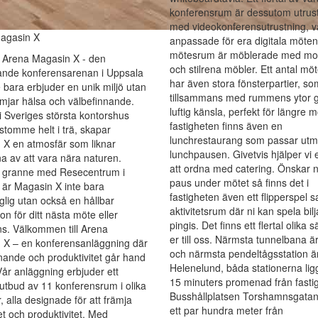
konferensrum är dessutom utrus
med videokonferensutrustning, v
agasin X
anpassade för era digitala möten
mötesrum är möblerade med mo
 Arena Magasin X - den
och stilrena möbler. Ett antal m
ande konferensarenan i Uppsala
har även stora fönsterpartier, so
 bara erbjuder en unik miljö utan
tillsammans med rummens ytor 
mjar hälsa och välbefinnande.
luftig känsla, perfekt för längre m
i Sveriges största kontorshus
fastigheten finns även en
tomme helt i trä, skapar
lunchrestaurang som passar utmä
 X en atmosfär som liknar
lunchpausen. Givetvis hjälper vi 
na av att vara nära naturen.
att ordna med catering. Önskar n
t granne med Resecentrum i
paus under mötet så finns det i
är Magasin X inte bara
fastigheten även ett flipperspel s
nglig utan också en hållbar
aktivitetsrum där ni kan spela bil
on för ditt nästa möte eller
pingis. Det finns ett flertal olika sä
s. Välkommen till Arena
er till oss. Närmsta tunnelbana är
 X – en konferensanläggning där
och närmsta pendeltågsstation ä
nande och produktivitet går hand
Helenelund, båda stationerna lig
Vår anläggning erbjuder ett
15 minuters promenad från fasti
 utbud av 11 konferensrum i olika
Busshållplatsen Torshamnsgatan
r, alla designade för att främja
ett par hundra meter från
tet och produktivitet. Med