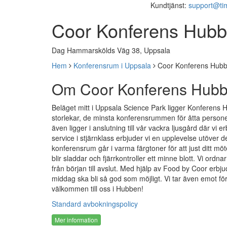
Kundtjänst:
support@ti
Coor Konferens Hub
Dag Hammarskölds Väg 38, Uppsala
Hem
Konferensrum i Uppsala
Coor Konferens Hub
Om Coor Konferens Hub
Beläget mitt i Uppsala Science Park ligger Konferens
storlekar, de minsta konferensrummen för åtta persone
även ligger i anslutning till vår vackra ljusgård där vi 
service i stjärnklass erbjuder vi en upplevelse utöver
konferensrum går i varma färgtoner för att just ditt m
blir sladdar och fjärrkontroller ett minne blott. Vi ordnar 
från början till avslut. Med hjälp av Food by Coor erbjude
middag ska bli så god som möjligt. Vi tar även emot fö
välkommen till oss i Hubben!
Standard avbokningspolicy
Mer information