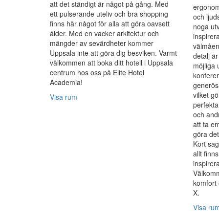
att det ständigt är något på gång. Med
ergonomi
ett pulserande uteliv och bra shopping
och ljud
finns här något för alla att göra oavsett
noga utv
ålder. Med en vacker arkitektur och
inspirer
mängder av sevärdheter kommer
välmåend
Uppsala inte att göra dig besviken. Varmt
detalj ä
välkommen att boka ditt hotell i Uppsala
möjliga 
centrum hos oss på Elite Hotel
konfere
Academia!
generösa
vilket 
Visa rum
perfekta
och andr
att ta e
göra det
Kort sag
allt finn
inspirer
Välkomm
komfort
X.
Visa ru