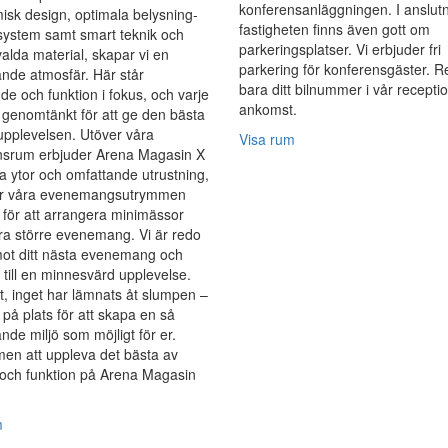
konferensanläggningen. I anslutni
sk design, optimala belysning-
fastigheten finns även gott om
system samt smart teknik och
parkeringsplatser. Vi erbjuder fri
alda material, skapar vi en
parkering för konferensgäster. R
ande atmosfär. Här står
bara ditt bilnummer i vår receptio
e och funktion i fokus, och varje
ankomst.
r genomtänkt för att ge den bästa
upplevelsen. Utöver våra
Visa rum
nsrum erbjuder Arena Magasin X
 ytor och omfattande utrustning,
gör våra evenemangsutrymmen
 för att arrangera minimässor
a större evenemang. Vi är redo
mot ditt nästa evenemang och
 till en minnesvärd upplevelse.
t, inget har lämnats åt slumpen –
s på plats för att skapa en så
ande miljö som möjligt för er.
en att uppleva det bästa av
 och funktion på Arena Magasin
m