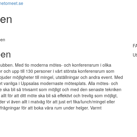
metomeet.se
ben
ben
F
ben
Ut
 Hubben. Med tio moderna mötes- och konferensrum i olika
r och upp till 130 personer i vårt största konferensrum som
erbjuder möjligheter till mingel, utställningar och andra event. Med
 det vanliga i Uppsalas modernaste mötesplats. Alla mötes- och
öte ska bli så trivsamt som möjligt och med den senaste tekniken
allt för att ditt möte ska bli så effektivt och trevlig som möjligt,
r vi även allt i matväg för att just ert fika/lunch/mingel eller
rfrågningar för att boka våra rum under helger. Varmt