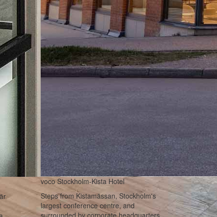
voco Stockholm-Kista Hotel
Steps from Kistamässan, Stockholm's
är
largest conference centre, and
surrounded by corporate headquarters,
ra