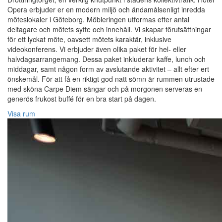
Opera erbjuder er en modern miljö och ändamålsenligt inredda
möteslokaler i Göteborg. Möbleringen utformas efter antal
deltagare och mötets syfte och innehåll. Vi skapar förutsättningar
för ett lyckat möte, oavsett mötets karaktär, inklusive
videokonferens. Vi erbjuder även olika paket för hel- eller
halvdagsarrangemang. Dessa paket inkluderar kaffe, lunch och
middagar, samt någon form av avslutande aktivitet – allt efter ert
önskemål. För att få en riktigt god natt sömn är rummen utrustade
med sköna Carpe Diem sängar och på morgonen serveras en
generös frukost buffé för en bra start på dagen.
Visa rum