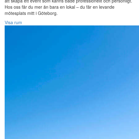
att skapa ett event som känns både professionellt och personligt.
Hos oss får du mer än bara en lokal – du får en levande
mötesplats mitt i Göteborg.
Visa rum