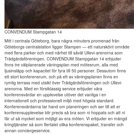
CONVENDUM Stampgatan 14
Mitt i centrala Göteborg, bara några minuters promenad från
Göteborgs centralstation ligger Stampen — ett naturskönt område
med flera parker och med närhet till såväl Ullevi-arenorna som
Trädgårdsföreningen. CONVENDUM Stampgatan 14 erbjuder
finns tre välplanerade våningsplan med mötesrum, alla med
ljusinsläpp och kapacitet för fyra till 50 personer. Dessutom finns
ett stort konferensrum, och på ett av våningsplanen finns en
rymlig terrass med utsikt över Trädgårdsföreningen och Ullevi-
arenorna. Med en förstklassig service erbjuder våra
konferensvärdar en upplevelse utöver det vanliga i en
internationell och professionell miljö med högsta standard.
Konferensvärdarna tar hand om planeringen och ser till att er
konferensupplevelse blir precis så bra som ni hoppats och att ni
får ut så mycket som möjligt av era möten. Vi erbjuder en mängd
kringtjänster så som flertalet olika konferenspaket, transfer och
annan conciergeservice.