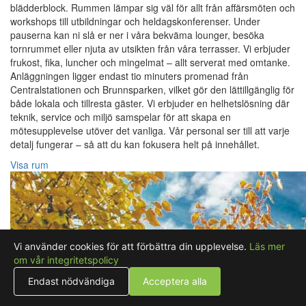
blädderblock. Rummen lämpar sig väl för allt från affärsmöten och
workshops till utbildningar och heldagskonferenser. Under
pauserna kan ni slå er ner i våra bekväma lounger, besöka
tornrummet eller njuta av utsikten från våra terrasser. Vi erbjuder
frukost, fika, luncher och mingelmat – allt serverat med omtanke.
Anläggningen ligger endast tio minuters promenad från
Centralstationen och Brunnsparken, vilket gör den lättillgänglig för
både lokala och tillresta gäster. Vi erbjuder en helhetslösning där
teknik, service och miljö samspelar för att skapa en
mötesupplevelse utöver det vanliga. Vår personal ser till att varje
detalj fungerar – så att du kan fokusera helt på innehållet.
Visa rum
Vi använder cookies för att förbättra din upplevelse.
Läs mer
om vår integritetspolicy
Endast nödvändiga
Acceptera alla