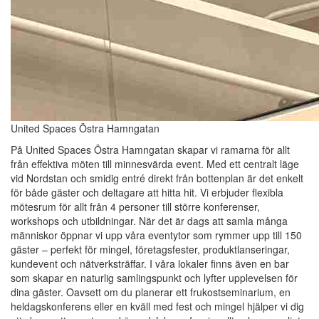
United Spaces Östra Hamngatan
På United Spaces Östra Hamngatan skapar vi ramarna för allt
från effektiva möten till minnesvärda event. Med ett centralt läge
vid Nordstan och smidig entré direkt från bottenplan är det enkelt
för både gäster och deltagare att hitta hit. Vi erbjuder flexibla
mötesrum för allt från 4 personer till större konferenser,
workshops och utbildningar. När det är dags att samla många
människor öppnar vi upp våra eventytor som rymmer upp till 150
gäster – perfekt för mingel, företagsfester, produktlanseringar,
kundevent och nätverksträffar. I våra lokaler finns även en bar
som skapar en naturlig samlingspunkt och lyfter upplevelsen för
dina gäster. Oavsett om du planerar ett frukostseminarium, en
heldagskonferens eller en kväll med fest och mingel hjälper vi dig