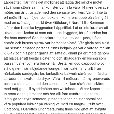
Läppstiftet. Här finns det möjlighet att lägga det mindre mötet
såväl som större sammankomster och alla våra 14 nyrenoverade
mötesrum är utrustade med den senaste tekniken. Varför inte ta
ert möte till nya höjder och boka en konferens uppe på våning 21
med en svårslagen utsikt över Göteborg? Nere i Lilla Bommen
ståtar den ikoniska byggnaden Läppstiftet. Låt er inte luras av att
utsidan ser likadan ut som när huset byggdes, för på insidan har
det hänt massor! Som besökare möts du av den ljusa, luftiga
entrén och husets hjärta- vår barception/café. Vår glada och alltid
lika serviceinriktade personal finns behjälpliga varje vardag mellan
kl 8-17 och hjälper er gärna att sätta guldkant på ert möte genom
att hjälpa er att beställa catering och skräddarsy en lösnng som
passar just er och era önskemål. Beställ en god cappuccino och
slå dig ner i vår inbjudande lounge. I vårt café har vi allt ifrån
härbakade surdegsfrallor, fantastiska bakverk såväl som fräscha
sallader och svalkande dryck. Våra 14 mötesrum är nyrenoverade
och alla utrustade med den senaste tekniken såväl som skärm
med möjlighet till hybridmöten och whiteboard. Vi har kapacitet att
ta emot 2-200 personer och har allt från mindre mötesrum
lämpliga för styrelsemöten, presentationer, en stor hörsal och
våra populära lokaler på våning 21 med en magisk utsikt över
Göteborg. I Carottes lunchrestaurang finns möjlighet att avnjuta