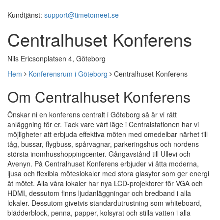
Kundtjänst:
support@timetomeet.se
Centralhuset Konferens
Nils Ericsonplatsen 4, Göteborg
Hem
Konferensrum i Göteborg
Centralhuset Konferens
Om Centralhuset Konferens
Önskar ni en konferens centralt i Göteborg så är vi rätt
anläggning för er. Tack vare vårt läge i Centralstationen har vi
möjligheter att erbjuda effektiva möten med omedelbar närhet till
tåg, bussar, flygbuss, spårvagnar, parkeringshus och nordens
största inomhusshoppingcenter. Gångavstånd till Ullevi och
Avenyn. På Centralhuset Konferens erbjuder vi åtta moderna,
ljusa och flexibla möteslokaler med stora glasytor som ger energi
åt mötet. Alla våra lokaler har nya LCD-projektorer för VGA och
HDMI, dessutom finns ljudanläggningar och bredband i alla
lokaler. Dessutom givetvis standardutrustning som whiteboard,
blädderblock, penna, papper, kolsyrat och stilla vatten i alla