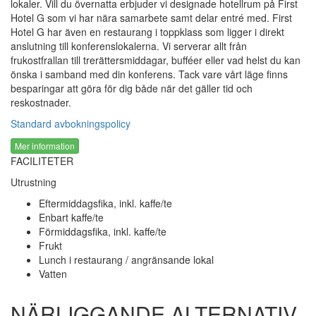
lokaler. Vill du övernatta erbjuder vi designade hotellrum på First
Hotel G som vi har nära samarbete samt delar entré med. First
Hotel G har även en restaurang i toppklass som ligger i direkt
anslutning till konferenslokalerna. Vi serverar allt från
frukostfrallan till trerättersmiddagar, bufféer eller vad helst du kan
önska i samband med din konferens. Tack vare vårt läge finns
besparingar att göra för dig både när det gäller tid och
reskostnader.
Standard avbokningspolicy
Mer information
FACILITETER
Utrustning
Eftermiddagsfika, inkl. kaffe/te
Enbart kaffe/te
Förmiddagsfika, inkl. kaffe/te
Frukt
Lunch i restaurang / angränsande lokal
Vatten
NÄRLIGGANDE ALTERNATIV