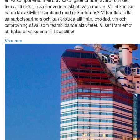
en välkomponerad måltid av säsongsbetonade råvaror och det
finns alltid kött, fisk eller vegetariskt att välja mellan. Vill ni kanske
ha en kul aktivitet i samband med er konferens? Vi har flera olika
samarbetspartners och kan erbjuda allt ifrån, choklad, vin och
ostprovning såväl som teambildande aktiviteter. Vi ser fram emot
att hälsa er välkomna till Läppstiftet
Visa rum