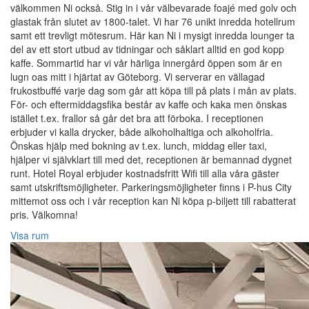
välkommen Ni också. Stig in i vår välbevarade foajé med golv och
glastak från slutet av 1800-talet. Vi har 76 unikt inredda hotellrum
samt ett trevligt mötesrum. Här kan Ni i mysigt inredda lounger ta
del av ett stort utbud av tidningar och såklart alltid en god kopp
kaffe. Sommartid har vi vår härliga innergård öppen som är en
lugn oas mitt i hjärtat av Göteborg. Vi serverar en vällagad
frukostbuffé varje dag som går att köpa till på plats i mån av plats.
För- och eftermiddagsfika består av kaffe och kaka men önskas
istället t.ex. frallor så går det bra att förboka. I receptionen
erbjuder vi kalla drycker, både alkoholhaltiga och alkoholfria.
Önskas hjälp med bokning av t.ex. lunch, middag eller taxi,
hjälper vi självklart till med det, receptionen är bemannad dygnet
runt. Hotel Royal erbjuder kostnadsfritt Wifi till alla våra gäster
samt utskriftsmöjligheter. Parkeringsmöjligheter finns i P-hus City
mittemot oss och i vår reception kan Ni köpa p-biljett till rabatterat
pris. Välkomna!
Visa rum