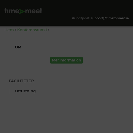
,
SÖK TILLGÄNGLIGHET
Kundtjänst:
support@timetomeet.se
Hem
Konferensrum i
OM
Mer information
FACILITETER
Utrustning