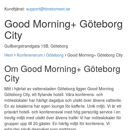
Kundtjänst:
support@timetomeet.se
Good Morning+ Göteborg
City
Gullbergstrandgata 15B, Göteborg
Hem
Konferensrum i Göteborg
Good Morning+ Göteborg City
Om Good Morning+ Göteborg
City
Mitt i hjärtat av vattenstaden Göteborg ligger Good Morning
Göteborg City, ett flytande hotell. Våra konferens- och
möteslokaler har härligt dagsljus och utsikt över älvens vattenliv.
En av lokalerna har egen lounge för kaffe/te. Unik miljö. Vi är ett
prisvärt hotell- och konferensval med hög personlig service i en
trevlig miljö med utsikt över älvens trafik! Vi har möteslokaler för
grupper upp till 20 gäster. En härlig miljö för konferens. Vi
erbjuder såväl dagpaket som middagar.