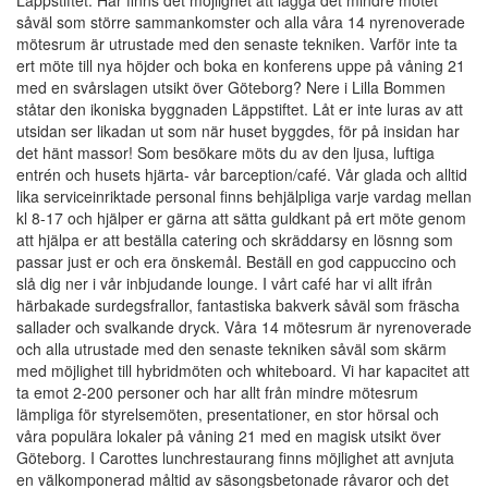
Läppstiftet. Här finns det möjlighet att lägga det mindre mötet
såväl som större sammankomster och alla våra 14 nyrenoverade
mötesrum är utrustade med den senaste tekniken. Varför inte ta
ert möte till nya höjder och boka en konferens uppe på våning 21
med en svårslagen utsikt över Göteborg? Nere i Lilla Bommen
ståtar den ikoniska byggnaden Läppstiftet. Låt er inte luras av att
utsidan ser likadan ut som när huset byggdes, för på insidan har
det hänt massor! Som besökare möts du av den ljusa, luftiga
entrén och husets hjärta- vår barception/café. Vår glada och alltid
lika serviceinriktade personal finns behjälpliga varje vardag mellan
kl 8-17 och hjälper er gärna att sätta guldkant på ert möte genom
att hjälpa er att beställa catering och skräddarsy en lösnng som
passar just er och era önskemål. Beställ en god cappuccino och
slå dig ner i vår inbjudande lounge. I vårt café har vi allt ifrån
härbakade surdegsfrallor, fantastiska bakverk såväl som fräscha
sallader och svalkande dryck. Våra 14 mötesrum är nyrenoverade
och alla utrustade med den senaste tekniken såväl som skärm
med möjlighet till hybridmöten och whiteboard. Vi har kapacitet att
ta emot 2-200 personer och har allt från mindre mötesrum
lämpliga för styrelsemöten, presentationer, en stor hörsal och
våra populära lokaler på våning 21 med en magisk utsikt över
Göteborg. I Carottes lunchrestaurang finns möjlighet att avnjuta
en välkomponerad måltid av säsongsbetonade råvaror och det