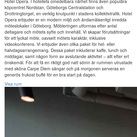
Hotel Opera. I hotellets omedelbara närhet finns även populära
köpcentret Nordstan, Göteborgs Centralstation och
Drottningtorget, en verklig knutpunkt i stadens kollektivtrafik. Hotel
Opera erbjuder er en modern miljö och ändamålsenligt inredda
möteslokaler i Göteborg. Möbleringen utformas efter antal
deltagare och mötets syfte och innehåll. Vi skapar förutsättningar
för ett lyckat möte, oavsett mötets karaktär, inklusive
videokonferens. Vi erbjuder även olika paket för hel- eller
halvdagsarrangemang. Dessa paket inkluderar kaffe, lunch och
middagar, samt någon form av avslutande aktivitet – allt efter ert
önskemål. För att få en riktigt god natt sömn är rummen utrustade
med sköna Carpe Diem sängar och på morgonen serveras en
generös frukost buffé för en bra start på dagen.
Visa rum