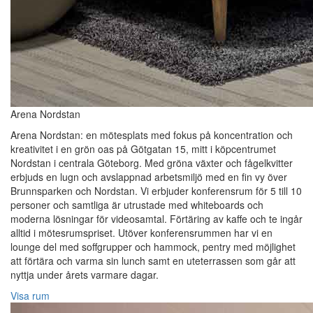
Arena Nordstan
Arena Nordstan: en mötesplats med fokus på koncentration och
kreativitet i en grön oas på Götgatan 15, mitt i köpcentrumet
Nordstan i centrala Göteborg. Med gröna växter och fågelkvitter
erbjuds en lugn och avslappnad arbetsmiljö med en fin vy över
Brunnsparken och Nordstan. Vi erbjuder konferensrum för 5 till 10
personer och samtliga är utrustade med whiteboards och
moderna lösningar för videosamtal. Förtäring av kaffe och te ingår
alltid i mötesrumspriset. Utöver konferensrummen har vi en
lounge del med soffgrupper och hammock, pentry med möjlighet
att förtära och varma sin lunch samt en uteterrassen som går att
nyttja under årets varmare dagar.
Visa rum