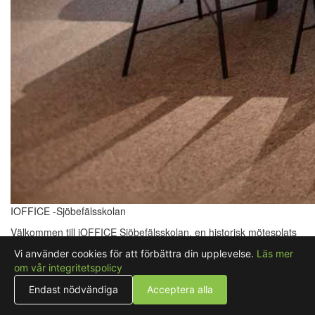
IOFFICE -Sjöbefälsskolan
Välkommen till iOFFICE Sjöbefälsskolan, en historisk mötesplats
på Kvarnberget i centrala Göteborg med fantastisk utsikt över
Vi använder cookies för att förbättra din upplevelse.
Läs mer
älven. Den tidigare Navigationsskolan har förvandlats till en
om vår integritetspolicy
modern och funktionell mötesanläggning, där havets närhet och
historiens vingslag skapar en inspirerande atmosfär. Här erbjuder
Endast nödvändiga
Acceptera alla
vi flera mötes- och konferensrum i olika storlekar, utrustade med