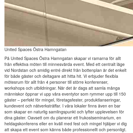
United Spaces Östra Hamngatan
På United Spaces Östra Hamngatan skapar vi ramarna för allt
från effektiva möten till minnesvärda event. Med ett centralt läge
vid Nordstan och smidig entré direkt från bottenplan är det enkelt
för både gäster och deltagare att hitta hit. Vi erbjuder flexibla
mötesrum för allt från 4 personer till större konferenser,
workshops och utbildningar. När det är dags att samla många
människor öppnar vi upp våra eventytor som rymmer upp till 150
gäster – perfekt för mingel, företagsfester, produktlanseringar,
kundevent och nätverksträffar. I våra lokaler finns även en bar
som skapar en naturlig samlingspunkt och lyfter upplevelsen för
dina gäster. Oavsett om du planerar ett frukostseminarium, en
heldagskonferens eller en kväll med fest och mingel hjälper vi dig
att skapa ett event som känns både professionellt och personligt.