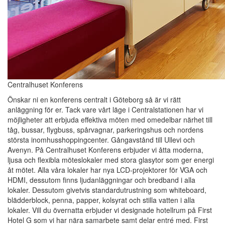
Centralhuset Konferens
Önskar ni en konferens centralt i Göteborg så är vi rätt
anläggning för er. Tack vare vårt läge i Centralstationen har vi
möjligheter att erbjuda effektiva möten med omedelbar närhet till
tåg, bussar, flygbuss, spårvagnar, parkeringshus och nordens
största inomhusshoppingcenter. Gångavstånd till Ullevi och
Avenyn. På Centralhuset Konferens erbjuder vi åtta moderna,
ljusa och flexibla möteslokaler med stora glasytor som ger energi
åt mötet. Alla våra lokaler har nya LCD-projektorer för VGA och
HDMI, dessutom finns ljudanläggningar och bredband i alla
lokaler. Dessutom givetvis standardutrustning som whiteboard,
blädderblock, penna, papper, kolsyrat och stilla vatten i alla
lokaler. Vill du övernatta erbjuder vi designade hotellrum på First
Hotel G som vi har nära samarbete samt delar entré med. First