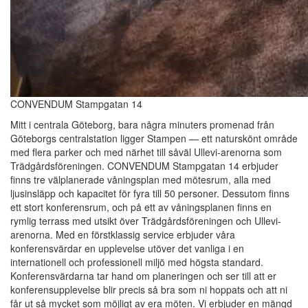
CONVENDUM Stampgatan 14
Mitt i centrala Göteborg, bara några minuters promenad från
Göteborgs centralstation ligger Stampen — ett naturskönt område
med flera parker och med närhet till såväl Ullevi-arenorna som
Trädgårdsföreningen. CONVENDUM Stampgatan 14 erbjuder
finns tre välplanerade våningsplan med mötesrum, alla med
ljusinsläpp och kapacitet för fyra till 50 personer. Dessutom finns
ett stort konferensrum, och på ett av våningsplanen finns en
rymlig terrass med utsikt över Trädgårdsföreningen och Ullevi-
arenorna. Med en förstklassig service erbjuder våra
konferensvärdar en upplevelse utöver det vanliga i en
internationell och professionell miljö med högsta standard.
Konferensvärdarna tar hand om planeringen och ser till att er
konferensupplevelse blir precis så bra som ni hoppats och att ni
får ut så mycket som möjligt av era möten. Vi erbjuder en mängd