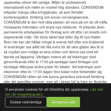
upplevelse utöver det vanliga. Miljön är professionell,
internationell och håller en mycket hög standard. CONVENDUM
erbjuder många olika kringtjänster, så som flertalet
konferenspaket, förtäring och annan conciergeservice.
CONVENDUM är den helt rätta platsen att vara på om du vill träffa
intressanta människor och knyta nya relationer. Vi erbjuder även
permanenta arbetsplatser för företag som vill sitta i en kreativ och
inspirerande miljö. Vår stora takterrass lyfter dig till nya höjder.
Även här kan det hållas mingel & events helt efter era önskemål.
Vi anstränger oss alltid det lilla extra för att våra gäster ska få ut
så mycket som möjligt av sina möten och lämna oss med ett
leende på läpparna. Vänligen notera att vid bokningar med
genomförande efter kl 17:00 på vardagar samt lördagar och
söndagar tillämpas andra priser för lokaler. Vid bokningar som
inkommer efter kl. 17:00 dagen före bokat möte förbehåller sig
CONVENDUM rätten att inte kunna garantera eventuell förtäring
eller det specifika rummet, men att i dessa fall ta fram en likvärdig
lösning. Vi följer Folkhälsomyndighetens rekommendationer och
Vi använder cookies för att förbättra din upplevelse.
Läs mer
säkerställer att ni som kunder skall känna er säkra när ni har era
om vår integritetspolicy
möten hos oss.
Endast nödvändiga
Acceptera alla
Visa rum