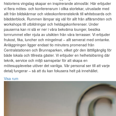
historiens vingslag skapar en inspirerande atmosfär. Här erbjuder
vi flera mötes- och konferensrum i olika storlekar, utrustade med
allt från bildskärmar och videokonferensteknik till whiteboards och
blädderblock. Rummen lämpar sig väl för allt från affärsmöten och
workshops till utbildningar och heldagskonferenser. Under
pauserna kan ni slå er ner i våra bekväma lounger, besöka
tornrummet eller njuta av utsikten från våra terrasser. Vi erbjuder
frukost, fika, luncher och mingelmat – allt serverat med omtanke.
Anläggningen ligger endast tio minuters promenad från
Centralstationen och Brunnsparken, vilket gör den lättillgänglig för
både lokala och tillresta gäster. Vi erbjuder en helhetslösning där
teknik, service och miljö samspelar för att skapa en
mötesupplevelse utöver det vanliga. Vår personal ser till att varje
detalj fungerar – så att du kan fokusera helt på innehållet.
Visa rum