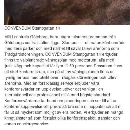
CONVENDUM Stampgatan 14
Mitt i centrala Göteborg, bara några minuters promenad från
Göteborgs centralstation ligger Stampen — ett naturskönt område
med flera parker och med närhet till såväl Ullevi-arenorna som
Trädgårdsföreningen. CONVENDUM Stampgatan 14 erbjuder
finns tre välplanerade våningsplan med mötesrum, alla med
ljusinsläpp och kapacitet för fyra till 50 personer. Dessutom finns
ett stort konferensrum, och på ett av våningsplanen finns en
rymlig terrass med utsikt över Trädgårdsföreningen och Ullevi-
arenorna. Med en förstklassig service erbjuder våra
konferensvärdar en upplevelse utöver det vanliga i en
internationell och professionell miljö med högsta standard.
Konferensvärdarna tar hand om planeringen och ser till att er
konferensupplevelse blir precis så bra som ni hoppats och att ni
får ut så mycket som möjligt av era möten. Vi erbjuder en mängd
kringtjänster så som flertalet olika konferenspaket, transfer och
annan conciergeservice.