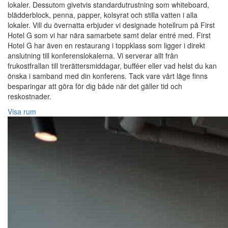
lokaler. Dessutom givetvis standardutrustning som whiteboard,
blädderblock, penna, papper, kolsyrat och stilla vatten i alla
lokaler. Vill du övernatta erbjuder vi designade hotellrum på First
Hotel G som vi har nära samarbete samt delar entré med. First
Hotel G har även en restaurang i toppklass som ligger i direkt
anslutning till konferenslokalerna. Vi serverar allt från
frukostfrallan till trerättersmiddagar, bufféer eller vad helst du kan
önska i samband med din konferens. Tack vare vårt läge finns
besparingar att göra för dig både när det gäller tid och
reskostnader.
Visa rum