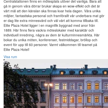
Centralstationen finns en mötesplats utöver det vanliga. Bara att
gå in genom våra dörrar brukar skapa en wow-effekt och det är
vårt mål att den känslan ska finnas kvar hela dagen. Våra unika
miljöer, fantastiska personal och framförallt vår underbara mat gör
er dag lite extra minnesvärd och väl värt att komma tillbaka till.
Elite Plaza Hotel ligger i en magnifik byggnad med anor från
1889. Här finns flera vackra möteslokaler med karaktär och
individuell inredning, några av dem är kulturminnesmärkta. Här
bokar du unika möten, konferenser, festmiddagar, bröllop och
event för upp till 60 personer. Varmt välkommen till teamet på
Elite Plaza Hotel!‎
Visa rum