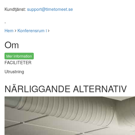
Kundtjänst:
support@timetomeet.se
,
Hem
Konferensrum i
Om
Mer information
FACILITETER
Utrustning
NÄRLIGGANDE ALTERNATIV