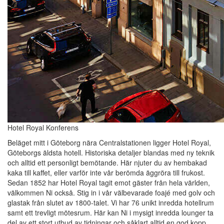
Hotel Royal Konferens
Beläget mitt i Göteborg nära Centralstationen ligger Hotel Royal,
Göteborgs äldsta hotell. Historiska detaljer blandas med ny teknik
och alltid ett personligt bemötande. Här njuter du av hembakad
kaka till kaffet, eller varför inte vår berömda äggröra till frukost.
Sedan 1852 har Hotel Royal tagit emot gäster från hela världen,
välkommen Ni också. Stig in i vår välbevarade foajé med golv och
glastak från slutet av 1800-talet. Vi har 76 unikt inredda hotellrum
samt ett trevligt mötesrum. Här kan Ni i mysigt inredda lounger ta
del av ett stort utbud av tidningar och såklart alltid en god kopp