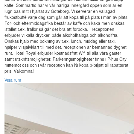
kaffe. Sommartid har vi vår härliga innergård öppen som är en
lugn oas mitt i hjärtat av Göteborg. Vi serverar en vällagad
frukostbuffé varje dag som går att köpa till på plats i mån av plats.
För- och eftermiddagsfika består av kaffe och kaka men önskas
istället t.ex. frallor så går det bra att förboka. I receptionen
erbjuder vi kalla drycker, både alkoholhaltiga och alkoholfria.
Önskas hjälp med bokning av t.ex. lunch, middag eller taxi,
hjälper vi självklart till med det, receptionen är bemannad dygnet
runt. Hotel Royal erbjuder kostnadsfritt Wifi till alla våra gäster
samt utskriftsmöjligheter. Parkeringsmöjligheter finns i P-hus City
mittemot oss och i vår reception kan Ni köpa p-biljett till rabatterat
pris. Välkomna!
Visa rum