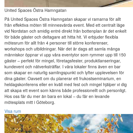
United Spaces Östra Hamngatan
På United Spaces Östra Hamngatan skapar vi ramarna för allt
från effektiva möten till minnesvärda event. Med ett centralt läge
vid Nordstan och smidig entré direkt från bottenplan är det enkelt
för både gäster och deltagare att hitta hit. Vi erbjuder flexibla
mötesrum för allt från 4 personer till större konferenser,
workshops och utbildningar. När det är dags att samla många
människor öppnar vi upp våra eventytor som rymmer upp till 150
gäster – perfekt för mingel, företagsfester, produktlanseringar,
kundevent och nätverksträffar. I våra lokaler finns även en bar
som skapar en naturlig samlingspunkt och lyfter upplevelsen för
dina gäster. Oavsett om du planerar ett frukostseminarium, en
heldagskonferens eller en kväll med fest och mingel hjälper vi dig
att skapa ett event som känns både professionellt och personligt.
Hos oss får du mer än bara en lokal – du får en levande
mötesplats mitt i Göteborg.
Visa rum