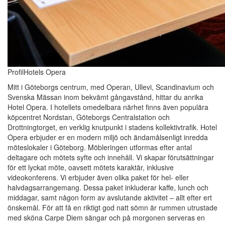
ProfilHotels Opera
Mitt i Göteborgs centrum, med Operan, Ullevi, Scandinavium och
Svenska Mässan inom bekvämt gångavstånd, hittar du anrika
Hotel Opera. I hotellets omedelbara närhet finns även populära
köpcentret Nordstan, Göteborgs Centralstation och
Drottningtorget, en verklig knutpunkt i stadens kollektivtrafik. Hotel
Opera erbjuder er en modern miljö och ändamålsenligt inredda
möteslokaler i Göteborg. Möbleringen utformas efter antal
deltagare och mötets syfte och innehåll. Vi skapar förutsättningar
för ett lyckat möte, oavsett mötets karaktär, inklusive
videokonferens. Vi erbjuder även olika paket för hel- eller
halvdagsarrangemang. Dessa paket inkluderar kaffe, lunch och
middagar, samt någon form av avslutande aktivitet – allt efter ert
önskemål. För att få en riktigt god natt sömn är rummen utrustade
med sköna Carpe Diem sängar och på morgonen serveras en