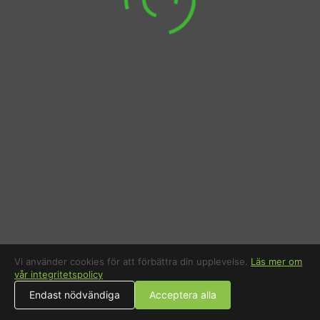
alkoholhaltiga och alkoholfria. Önskas hjälp med bokning av
t.ex. lunch, middag eller taxi, hjälper vi självklart till med det,
receptionen är bemannad dygnet runt. Hotel Royal erbjuder
kostnadsfritt Wifi till alla våra gäster samt utskriftsmöjligheter.
Parkeringsmöjligheter finns i P-hus City mittemot oss och i vår
reception kan Ni köpa p-biljett till rabatterat pris. Välkomna!
Vi använder cookies för att förbättra din upplevelse.
Läs mer om
vår integritetspolicy
Endast nödvändiga
Acceptera alla