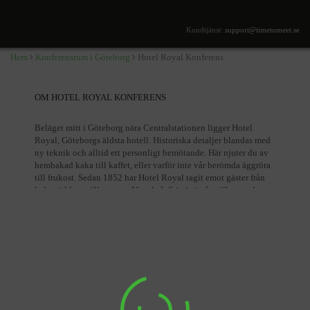
Drottninggatan 67, Göteborg
Kundtjänst:
support@timetomeet.se
Hem
Konferensrum i Göteborg
Hotel Royal Konferens
OM HOTEL ROYAL KONFERENS
Beläget mitt i Göteborg nära Centralstationen ligger Hotel
Royal, Göteborgs äldsta hotell. Historiska detaljer blandas med
ny teknik och alltid ett personligt bemötande. Här njuter du av
hembakad kaka till kaffet, eller varför inte vår berömda äggröra
till frukost. Sedan 1852 har Hotel Royal tagit emot gäster från
hela världen, välkommen Ni också. Stig in i vår välbevarade
foajé med golv och glastak från slutet av 1800-talet. Vi har 76
unikt inredda hotellrum samt ett trevligt mötesrum. Här kan Ni i
mysigt inredda lounger ta del av ett stort utbud av tidningar och
såklart alltid en god kopp kaffe. Sommartid har vi vår härliga
innergård öppen som är en lugn oas mitt i hjärtat av Göteborg.
Vi serverar en vällagad frukostbuffé varje dag som går att köpa
till på plats i mån av plats. För- och eftermiddagsfika består av
kaffe och kaka men önskas istället t.ex. frallor så går det bra att
förboka. I receptionen erbjuder vi kalla drycker, både