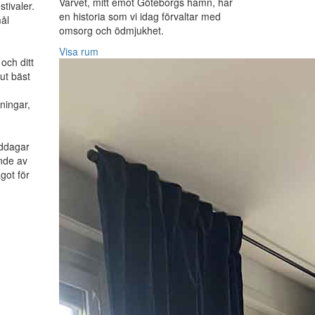
Varvet, mitt emot Göteborgs hamn, har
stivaler.
en historia som vi idag förvaltar med
ål
omsorg och ödmjukhet.
Visa rum
och ditt
lut bäst
ningar,
iddagar
nde av
ågot för