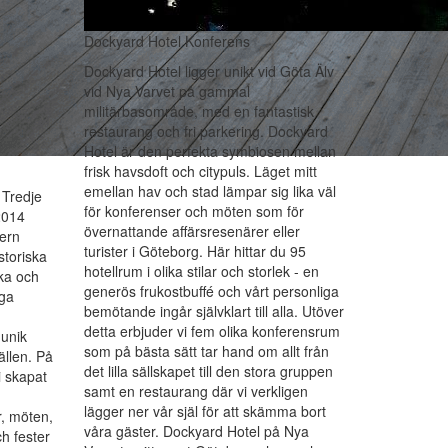
Dockyard Hotel Konferens
Dockyard Hotel ligger unikt vid Göta Älv
vid Nya Varvet på gammal
militärbasområde, med en fantastisk
restaurang och fri parkering. Dockyard
Hotel är den perfekta symbiosen mellan
frisk havsdoft och citypuls. Läget mitt
emellan hav och stad lämpar sig lika väl
 Tredje
för konferenser och möten som för
2014
övernattande affärsresenärer eller
dern
turister i Göteborg. Här hittar du 95
storiska
hotellrum i olika stilar och storlek - en
ka och
generös frukostbuffé och vårt personliga
nga
bemötande ingår självklart till alla. Utöver
detta erbjuder vi fem olika konferensrum
 unik
som på bästa sätt tar hand om allt från
fällen. På
det lilla sällskapet till den stora gruppen
i skapat
samt en restaurang där vi verkligen
lägger ner vår själ för att skämma bort
r, möten,
våra gäster. Dockyard Hotel på Nya
h fester