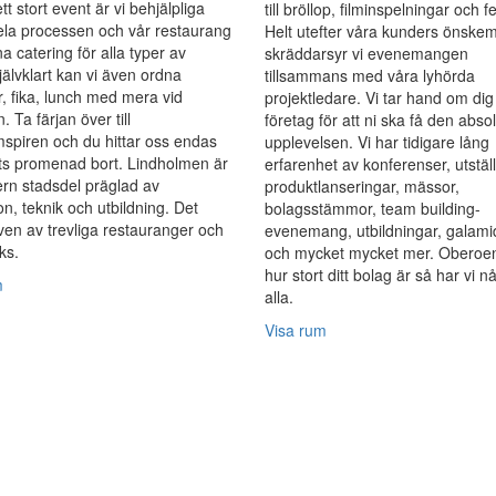
tt stort event är vi behjälpliga
till bröllop, filminspelningar och fe
ela processen och vår restaurang
Helt utefter våra kunders önskem
a catering för alla typer av
skräddarsyr vi evenemangen
jälvklart kan vi även ordna
tillsammans med våra lyhörda
r, fika, lunch med mera vid
projektledare. Vi tar hand om dig 
. Ta färjan över till
företag för att ni ska få den abso
spiren och du hittar oss endas
upplevelsen. Vi har tidigare lång
ts promenad bort. Lindholmen är
erfarenhet av konferenser, utställ
rn stadsdel präglad av
produktlanseringar, mässor,
on, teknik och utbildning. Det
bolagsstämmor, team building-
även av trevliga restauranger och
evenemang, utbildningar, galam
ks.
och mycket mycket mer. Oberoe
hur stort ditt bolag är så har vi n
m
alla.
Visa rum