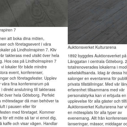
mspiren 7
en att boka dina möten,
ser och företagsevent i våra
Auktionsverket Kulturarena
lokaler på Lindholmspiren 7. Kliv
år takterass med utsikt över hela
1892 byggdes Auktionsverket på
g. Hos oss på Lindholmspiren 7
Långgatan i centrala Göteborg. 
 vi lokaler för både mindre
totalrenoverades lokalerna i mo
tora event, konferenser,
sekelskiftsanda. Idag är dessa hi
ingar och företagsfester. Upplev
salonger en eventarena för publi
 våra fina konferensrum på
privata tillställningar. Med vår lå
i direkt anslutning till takterass
erfarenhet tillsammans med vår
kt över hela Göteborg. Perfekt
personalstyrka kan vi erbjuda en
ga mötesdagar då man behöver ta
upplevelse för alla gäster och till
 luft i pausen eller för
Auktionsverket Kulturarena har v
esten med företaget. Kommer
en mötesplats för alla typer av
ss för ett möte så tar vi emot dig,
evenemang. Allt från konferense
å kaffe och visar vägen. Handlar
lanseringar, mässor, middagar oc