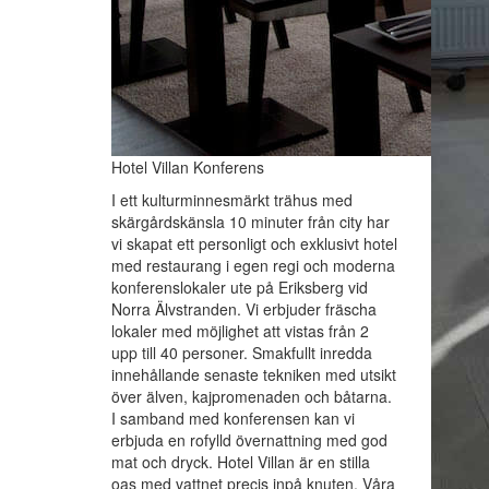
Hotel Villan Konferens
I ett kulturminnesmärkt trähus med
skärgårdskänsla 10 minuter från city har
vi skapat ett personligt och exklusivt hotel
med restaurang i egen regi och moderna
konferenslokaler ute på Eriksberg vid
Norra Älvstranden. Vi erbjuder fräscha
lokaler med möjlighet att vistas från 2
upp till 40 personer. Smakfullt inredda
innehållande senaste tekniken med utsikt
över älven, kajpromenaden och båtarna.
I samband med konferensen kan vi
erbjuda en rofylld övernattning med god
mat och dryck. Hotel Villan är en stilla
oas med vattnet precis inpå knuten. Våra