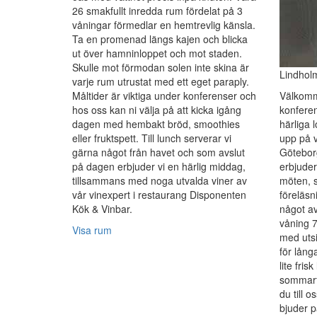
26 smakfullt inredda rum fördelat på 3
våningar förmedlar en hemtrevlig känsla.
Ta en promenad längs kajen och blicka
ut över hamninloppet och mot staden.
Skulle mot förmodan solen inte skina är
Lindhol
varje rum utrustat med ett eget paraply.
Måltider är viktiga under konferenser och
Välkomm
hos oss kan ni välja på att kicka igång
konferen
dagen med hembakt bröd, smoothies
härliga 
eller fruktspett. Till lunch serverar vi
upp på v
gärna något från havet och som avslut
Götebor
på dagen erbjuder vi en härlig middag,
erbjuder
tillsammans med noga utvalda viner av
möten, s
vår vinexpert i restaurang Disponenten
föreläsn
Kök & Vinbar.
något av
våning 7 
Visa rum
med utsi
för lån
lite frisk
sommarf
du till o
bjuder p