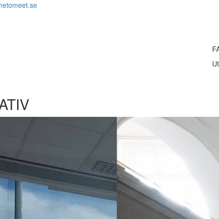
metomeet.se
F
Ut
ATIV