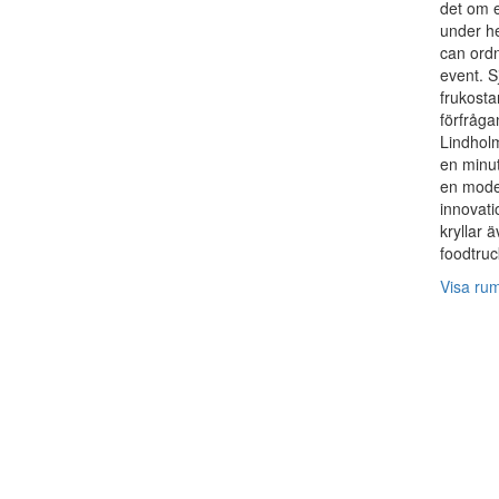
det om e
under h
can ordn
event. S
frukosta
förfrågan
Lindholm
en minu
en mode
innovati
kryllar 
foodtruc
Visa ru