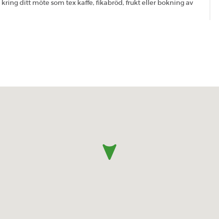
kring ditt möte som tex kaffe, fikabröd, frukt eller bokning av