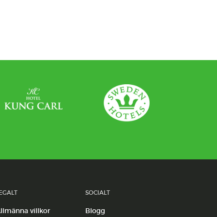
EGALT
SOCIALT
llmänna villkor
Blogg