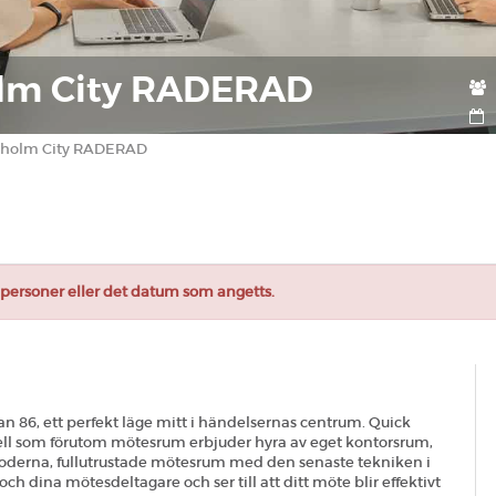
olm City RADERAD
ckholm City RADERAD
et personer eller det datum som angetts.
an 86, ett perfekt läge mitt i händelsernas centrum. Quick
ell som förutom mötesrum erbjuder hyra av eget kontorsrum,
moderna, fullutrustade mötesrum med den senaste tekniken i
ch dina mötesdeltagare och ser till att ditt möte blir effektivt