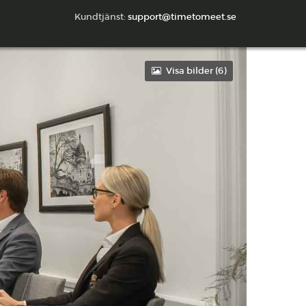
Kundtjänst:
support@timetomeet.se
Visa bilder (
6
)