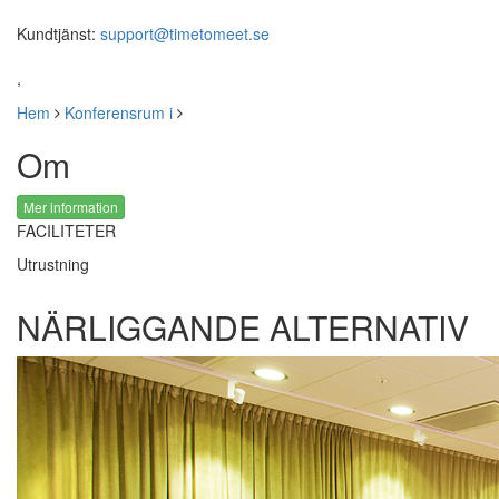
Kundtjänst:
support@timetomeet.se
,
Hem
Konferensrum i
Om
Mer information
FACILITETER
Utrustning
NÄRLIGGANDE ALTERNATIV