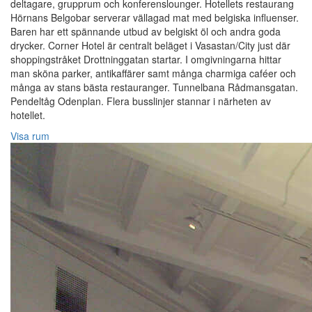
deltagare, grupprum och konferenslounger. Hotellets restaurang
Hörnans Belgobar serverar vällagad mat med belgiska influenser.
Baren har ett spännande utbud av belgiskt öl och andra goda
drycker. Corner Hotel är centralt beläget i Vasastan/City just där
shoppingstråket Drottninggatan startar. I omgivningarna hittar
man sköna parker, antikaffärer samt många charmiga caféer och
många av stans bästa restauranger. Tunnelbana Rådmansgatan.
Pendeltåg Odenplan. Flera busslinjer stannar i närheten av
hotellet.
Visa rum