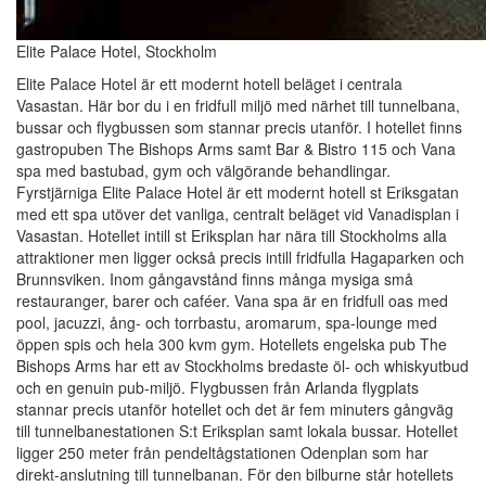
Elite Palace Hotel, Stockholm
Elite Palace Hotel är ett modernt hotell beläget i centrala
Vasastan. Här bor du i en fridfull miljö med närhet till tunnelbana,
bussar och flygbussen som stannar precis utanför. I hotellet finns
gastropuben The Bishops Arms samt Bar & Bistro 115 och Vana
spa med bastubad, gym och välgörande behandlingar.
Fyrstjärniga Elite Palace Hotel är ett modernt hotell st Eriksgatan
med ett spa utöver det vanliga, centralt beläget vid Vanadisplan i
Vasastan. Hotellet intill st Eriksplan har nära till Stockholms alla
attraktioner men ligger också precis intill fridfulla Hagaparken och
Brunnsviken. Inom gångavstånd finns många mysiga små
restauranger, barer och caféer. Vana spa är en fridfull oas med
pool, jacuzzi, ång- och torrbastu, aromarum, spa-lounge med
öppen spis och hela 300 kvm gym. Hotellets engelska pub The
Bishops Arms har ett av Stockholms bredaste öl- och whiskyutbud
och en genuin pub-miljö. Flygbussen från Arlanda flygplats
stannar precis utanför hotellet och det är fem minuters gångväg
till tunnelbanestationen S:t Eriksplan samt lokala bussar. Hotellet
ligger 250 meter från pendeltågstationen Odenplan som har
direkt-anslutning till tunnelbanan. För den bilburne står hotellets