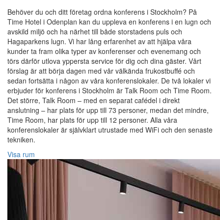
Behöver du och ditt företag ordna konferens i Stockholm? På
Time Hotel i Odenplan kan du uppleva en konferens i en lugn och
avskild miljö och ha närhet till både storstadens puls och
Hagaparkens lugn. Vi har lång erfarenhet av att hjälpa våra
kunder ta fram olika typer av konferenser och evenemang och
törs därför utlova yppersta service för dig och dina gäster. Vårt
förslag är att börja dagen med vår välkända frukostbuffé och
sedan fortsätta i någon av våra konferenslokaler. De två lokaler vi
erbjuder för konferens i Stockholm är Talk Room och Time Room.
Det större, Talk Room – med en separat cafédel i direkt
anslutning – har plats för upp till 73 personer, medan det mindre,
Time Room, har plats för upp till 12 personer. Alla våra
konferenslokaler är självklart utrustade med WiFi och den senaste
tekniken.
Visa rum