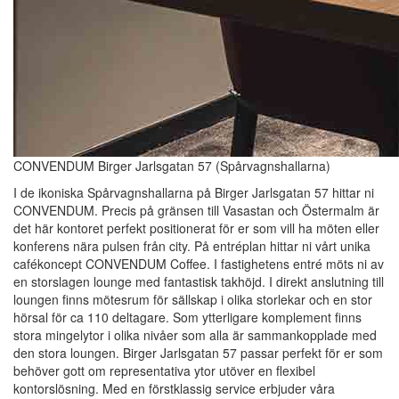
CONVENDUM Birger Jarlsgatan 57 (Spårvagnshallarna)
I de ikoniska Spårvagnshallarna på Birger Jarlsgatan 57 hittar ni
CONVENDUM. Precis på gränsen till Vasastan och Östermalm är
det här kontoret perfekt positionerat för er som vill ha möten eller
konferens nära pulsen från city. På entréplan hittar ni vårt unika
cafékoncept CONVENDUM Coffee. I fastighetens entré möts ni av
en storslagen lounge med fantastisk takhöjd. I direkt anslutning till
loungen finns mötesrum för sällskap i olika storlekar och en stor
hörsal för ca 110 deltagare. Som ytterligare komplement finns
stora mingelytor i olika nivåer som alla är sammankopplade med
den stora loungen. Birger Jarlsgatan 57 passar perfekt för er som
behöver gott om representativa ytor utöver en flexibel
kontorslösning. Med en förstklassig service erbjuder våra