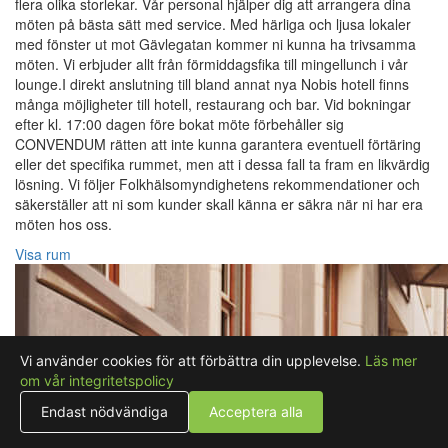
flera olika storlekar. Vår personal hjälper dig att arrangera dina
möten på bästa sätt med service. Med härliga och ljusa lokaler
med fönster ut mot Gävlegatan kommer ni kunna ha trivsamma
möten. Vi erbjuder allt från förmiddagsfika till mingellunch i vår
lounge.I direkt anslutning till bland annat nya Nobis hotell finns
många möjligheter till hotell, restaurang och bar. Vid bokningar
efter kl. 17:00 dagen före bokat möte förbehåller sig
CONVENDUM rätten att inte kunna garantera eventuell förtäring
eller det specifika rummet, men att i dessa fall ta fram en likvärdig
lösning. Vi följer Folkhälsomyndighetens rekommendationer och
säkerställer att ni som kunder skall känna er säkra när ni har era
möten hos oss.
Visa rum
Vi använder cookies för att förbättra din upplevelse.
Läs mer
om vår integritetspolicy
Endast nödvändiga
Acceptera alla