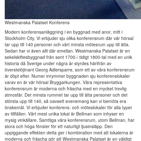
Westmanska Palatset Konferens
Modern konferensanläggning i en byggnad med anor, mitt i
Stockholm City. Vi erbjuder sju olika konferensrum där vår hörsal
tar upp till 140 personer och vårt minsta mötesrum upp till åtta.
Sedan har vi även allt där emellan. Westmanska Palatset är en
sekelskiftesbyggnad från sent 1700-/ tidigt 1800-tal med en unik
historia då Sverige under några år styrdes härifrån av
överstelöjtnant Georg Adlersparre, som ett av våra konferensrum
är döpt efter. Numer inrymmer byggnaden sju konferenslokaler
varav en är vår hörsal Bryggarkungen. Våra representativa
konferensrum är moderna och fräscha med en mycket trevlig
atmosfär. Det minsta rummet tar upp till åtta personer och det
största upp till 140, så oavsett evenemang kan vi bemöta era
önskemål. Vi erbjuder konferens- och möteslokaler för alla typer
av tillfällen. Vårt mest unika lokal är Bellman som inhyser en
mysig vinkällare. Samtliga våra konferensrum, utom Bellman, har
stora och höga fönster för ett naturligt ljusinsläpp. Den
uppiggande effekten detta ger i kombination med att lokalerna är
moderna och fräscha gör att Westmanska Palatset är en väldigt