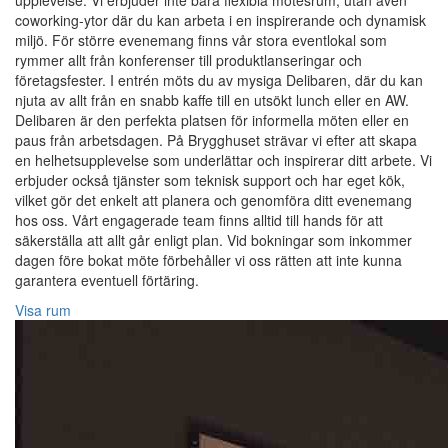
upplevelse. Vi erbjuder inte bara flexibla mötesrum, utan även
coworking-ytor där du kan arbeta i en inspirerande och dynamisk
miljö. För större evenemang finns vår stora eventlokal som
rymmer allt från konferenser till produktlanseringar och
företagsfester. I entrén möts du av mysiga Delibaren, där du kan
njuta av allt från en snabb kaffe till en utsökt lunch eller en AW.
Delibaren är den perfekta platsen för informella möten eller en
paus från arbetsdagen. På Brygghuset strävar vi efter att skapa
en helhetsupplevelse som underlättar och inspirerar ditt arbete. Vi
erbjuder också tjänster som teknisk support och har eget kök,
vilket gör det enkelt att planera och genomföra ditt evenemang
hos oss. Vårt engagerade team finns alltid till hands för att
säkerställa att allt går enligt plan. Vid bokningar som inkommer
dagen före bokat möte förbehåller vi oss rätten att inte kunna
garantera eventuell förtäring.
Visa rum