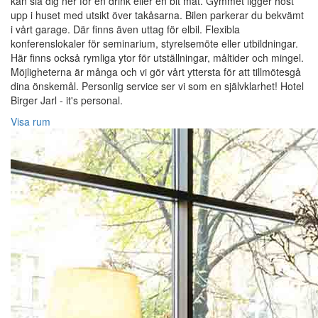
kan slå dig ner för en drink eller en bit mat. Gymmet ligger höst
upp i huset med utsikt över takåsarna. Bilen parkerar du bekvämt
i vårt garage. Där finns även uttag för elbil. Flexibla
konferenslokaler för seminarium, styrelsemöte eller utbildningar.
Här finns också rymliga ytor för utställningar, måltider och mingel.
Möjligheterna är många och vi gör vårt yttersta för att tillmötesgå
dina önskemål. Personlig service ser vi som en självklarhet! Hotel
Birger Jarl - it's personal.
Visa rum