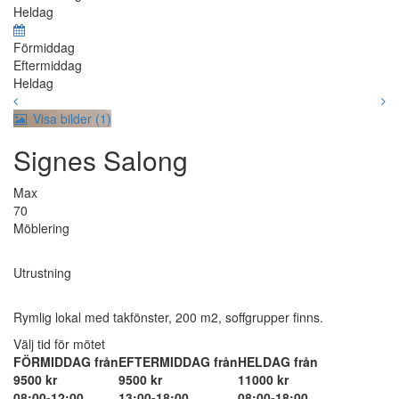
Heldag
Förmiddag
Eftermiddag
Heldag
Visa bilder (1)
Signes Salong
Max
70
Möblering
Utrustning
Rymlig lokal med takfönster, 200 m2, soffgrupper finns.
Välj tid för mötet
FÖRMIDDAG från
EFTERMIDDAG från
HELDAG från
9500 kr
9500 kr
11000 kr
08:00-12:00
13:00-18:00
08:00-18:00