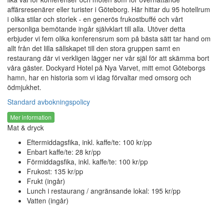
affärsresenärer eller turister i Göteborg. Här hittar du 95 hotellrum
i olika stilar och storlek - en generös frukostbuffé och vårt
personliga bemötande ingår självklart till alla. Utöver detta
erbjuder vi fem olika konferensrum som på bästa sätt tar hand om
allt från det lilla sällskapet till den stora gruppen samt en
restaurang där vi verkligen lägger ner vår själ för att skämma bort
våra gäster. Dockyard Hotel på Nya Varvet, mitt emot Göteborgs
hamn, har en historia som vi idag förvaltar med omsorg och
ödmjukhet.
Standard avbokningspolicy
Mer information
Mat & dryck
Eftermiddagsfika, inkl. kaffe/te: 100 kr/pp
Enbart kaffe/te: 28 kr/pp
Förmiddagsfika, inkl. kaffe/te: 100 kr/pp
Frukost: 135 kr/pp
Frukt (ingår)
Lunch i restaurang / angränsande lokal: 195 kr/pp
Vatten (ingår)