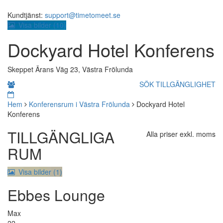
Kundtjänst:
support@timetomeet.se
Visa bilder (
10
)
Dockyard Hotel Konferens
Skeppet Ärans Väg 23, Västra Frölunda
SÖK TILLGÄNGLIGHET
Hem
Konferensrum i Västra Frölunda
Dockyard Hotel
Konferens
TILLGÄNGLIGA
Alla priser exkl. moms
RUM
Visa bilder (1)
Ebbes Lounge
Max