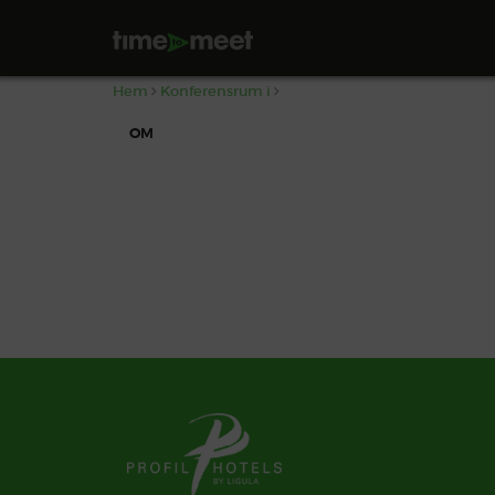
,
Hem
Konferensrum i
OM