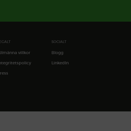
EGALT
SOCIALT
llmänna villkor
Blogg
ntegritetspolicy
LinkedIn
ress