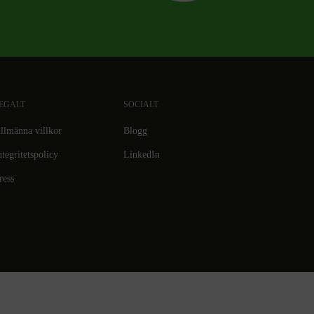
EGALT
SOCIALT
llmänna villkor
Blogg
ntegritetspolicy
LinkedIn
ress