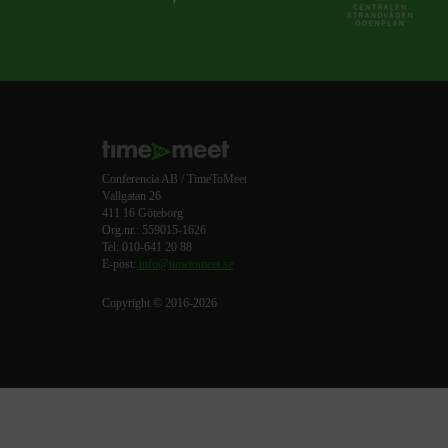
Conferencia AB / TimeToMeet
Vallgatan 26
411 16 Göteborg
Org.nr.: 559015-1626
Tel: 010-641 20 88
E-post:
info@timetomeet.se
Copyright © 2016-2026