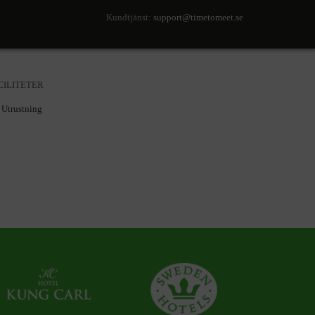
Kundtjänst:
support@timetomeet.se
SÖK TILLGÄNGLIGHET
CILITETER
Utrustning