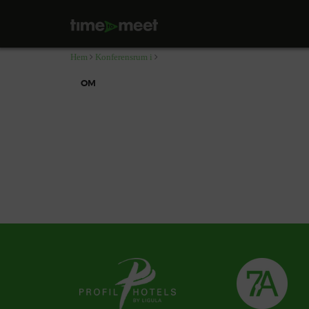
,
Hem
Konferensrum i
OM