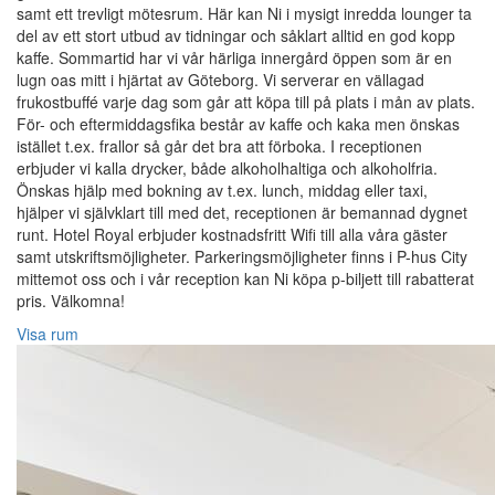
samt ett trevligt mötesrum. Här kan Ni i mysigt inredda lounger ta
del av ett stort utbud av tidningar och såklart alltid en god kopp
kaffe. Sommartid har vi vår härliga innergård öppen som är en
lugn oas mitt i hjärtat av Göteborg. Vi serverar en vällagad
frukostbuffé varje dag som går att köpa till på plats i mån av plats.
För- och eftermiddagsfika består av kaffe och kaka men önskas
istället t.ex. frallor så går det bra att förboka. I receptionen
erbjuder vi kalla drycker, både alkoholhaltiga och alkoholfria.
Önskas hjälp med bokning av t.ex. lunch, middag eller taxi,
hjälper vi självklart till med det, receptionen är bemannad dygnet
runt. Hotel Royal erbjuder kostnadsfritt Wifi till alla våra gäster
samt utskriftsmöjligheter. Parkeringsmöjligheter finns i P-hus City
mittemot oss och i vår reception kan Ni köpa p-biljett till rabatterat
pris. Välkomna!
Visa rum