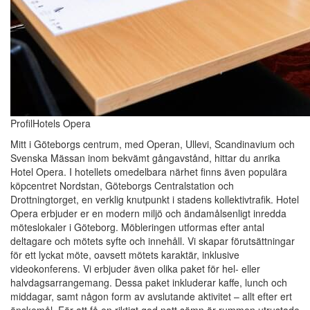
ProfilHotels Opera
Mitt i Göteborgs centrum, med Operan, Ullevi, Scandinavium och
Svenska Mässan inom bekvämt gångavstånd, hittar du anrika
Hotel Opera. I hotellets omedelbara närhet finns även populära
köpcentret Nordstan, Göteborgs Centralstation och
Drottningtorget, en verklig knutpunkt i stadens kollektivtrafik. Hotel
Opera erbjuder er en modern miljö och ändamålsenligt inredda
möteslokaler i Göteborg. Möbleringen utformas efter antal
deltagare och mötets syfte och innehåll. Vi skapar förutsättningar
för ett lyckat möte, oavsett mötets karaktär, inklusive
videokonferens. Vi erbjuder även olika paket för hel- eller
halvdagsarrangemang. Dessa paket inkluderar kaffe, lunch och
middagar, samt någon form av avslutande aktivitet – allt efter ert