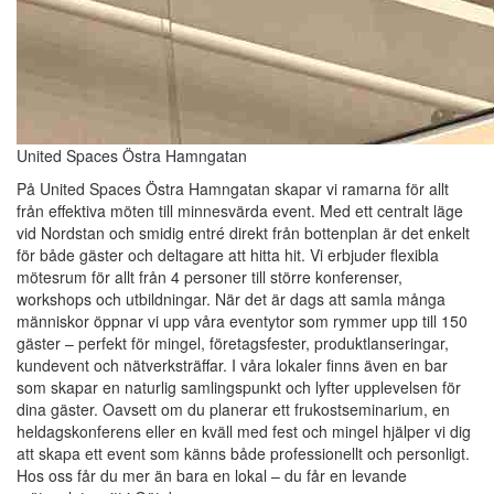
United Spaces Östra Hamngatan
På United Spaces Östra Hamngatan skapar vi ramarna för allt
från effektiva möten till minnesvärda event. Med ett centralt läge
vid Nordstan och smidig entré direkt från bottenplan är det enkelt
för både gäster och deltagare att hitta hit. Vi erbjuder flexibla
mötesrum för allt från 4 personer till större konferenser,
workshops och utbildningar. När det är dags att samla många
människor öppnar vi upp våra eventytor som rymmer upp till 150
gäster – perfekt för mingel, företagsfester, produktlanseringar,
kundevent och nätverksträffar. I våra lokaler finns även en bar
som skapar en naturlig samlingspunkt och lyfter upplevelsen för
dina gäster. Oavsett om du planerar ett frukostseminarium, en
heldagskonferens eller en kväll med fest och mingel hjälper vi dig
att skapa ett event som känns både professionellt och personligt.
Hos oss får du mer än bara en lokal – du får en levande