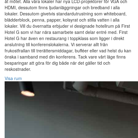
åt mötet. Alla våra lokaler har nya LCD-projektorer för VGA och
HDMI, dessutom finns ljudanläggningar och bredband i alla
lokaler. Dessutom givetvis standardutrustning som whiteboard,
blädderblock, penna, papper, kolsyrat och stilla vatten i alla
lokaler. Vill du övernatta erbjuder vi designade hotellrum på First
Hotel G som vi har nära samarbete samt delar entré med. First
Hotel G har även en restaurang i toppklass som ligger i direkt
anslutning till konferenslokalerna. Vi serverar allt från
frukostfrallan till trerättersmiddagar, bufféer eller vad helst du kan
önska i samband med din konferens. Tack vare vårt läge finns
besparingar att göra för dig både när det gäller tid och
reskostnader.
Visa rum