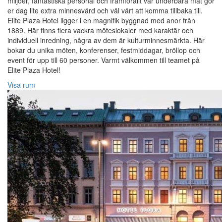
miljöer, fantastiska personal och framförallt vår underbara mat gör
er dag lite extra minnesvärd och väl värt att komma tillbaka till.
Elite Plaza Hotel ligger i en magnifik byggnad med anor från
1889. Här finns flera vackra möteslokaler med karaktär och
individuell inredning, några av dem är kulturminnesmärkta. Här
bokar du unika möten, konferenser, festmiddagar, bröllop och
event för upp till 60 personer. Varmt välkommen till teamet på
Elite Plaza Hotel!‎
Visa rum