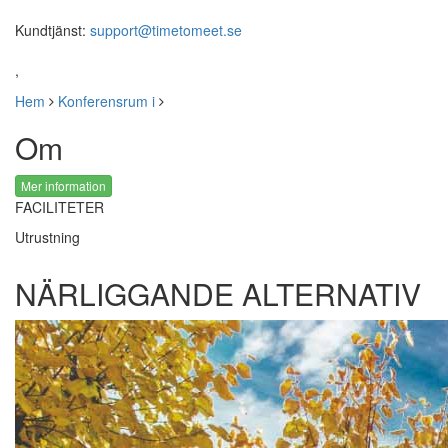
Kundtjänst:
support@timetomeet.se
,
Hem
Konferensrum i
Om
Mer information
FACILITETER
Utrustning
NÄRLIGGANDE ALTERNATIV