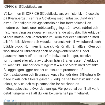
IOFFICE -Sjöbefälsskolan
Välkommen till iOFFICE Sjöbefälsskolan, en historisk mötesplats
på Kvarnberget i centrala Göteborg med fantastisk utsikt över
älven. Den tidigare Navigationsskolan har förvandlats till en
modern och funktionell mötesanläggning, där havets närhet och
historiens vingslag skapar en inspirerande atmosfär. Här erbjuder
vi flera mötes- och konferensrum i olika storlekar, utrustade med
allt från bildskärmar och videokonferensteknik till whiteboards och
blädderblock. Rummen lämpar sig väl för allt från affärsmöten och
workshops till utbildningar och heldagskonferenser. Under
pauserna kan ni slå er ner i våra bekväma lounger, besöka
tornrummet eller njuta av utsikten från våra terrasser. Vi erbjuder
frukost, fika, luncher och mingelmat – allt serverat med omtanke.
Anläggningen ligger endast tio minuters promenad från
Centralstationen och Brunnsparken, vilket gör den lättillgänglig för
både lokala och tillresta gäster. Vi erbjuder en helhetslösning där
teknik, service och miljö samspelar för att skapa en
mötesupplevelse utöver det vanliga. Vår personal ser till att varje
detalj fungerar – så att du kan fokusera helt på innehållet.
Visa rum