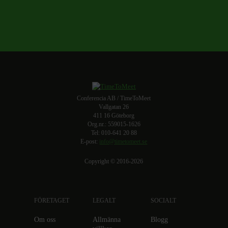
Conferencia AB / TimeToMeet
Vallgatan 26
411 16 Göteborg
Org.nr.: 559015-1626
Tel: 010-641 20 88
E-post:
info@timetomeet.se
Copyright © 2016-2026
FÖRETAGET
LEGALT
SOCIALT
Om oss
Allmänna
Blogg