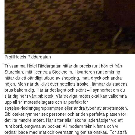
ProfilHotels Riddargatan
Trivsamma Hotel Riddargatan hittar du precis runt hörnet från
Stureplan, mitt i centrala Stockholm. I kvarteren runt omkring
hittar du ett oändligt utbud av shopping, mat, dryck och andra
nöjen. Men när du klivit över hotellets tröskel, lämnar du stadens
brus bakom dig. Här är det lugnt och skönt – i synnerhet om du
slår dig ner i vårt bibliotek. Vår trevliga möteslokal kan välkomna
upp till 14 mötesdeltagare och är perfekt för
styrelse-/ledningsgruppsmöten eller andra typer av arbetsmöten.
Biblioteket rymmer sex personer och är den perfekta platsen för
det lite mindre mötet. Här sitter alla i sköna läderfåtöljer vid ett
runt bord, omgivna av böcker. All modern teknik finns och vi
ordnar både med mat och övernattning om så önskas. För att få