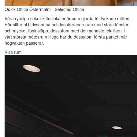
Quick Office Östermalm - Selected Office
Våra rymliga sekelskifteslokaler är som gjorda för lyckade möten.
Här sitter ni i trivsamma och inspirerande rum med stora fönster
och mycket ljusinsläpp, dessutom med den senaste tekniken. I
vårt största mötesrum Hugo har du dessutom första parkett när
högvakten passerar.
Visa rum