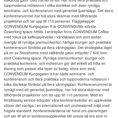
välkända gator med närhet till allt. Här finns flera praktiska och
toppmoderna mötesrum i olika storlekar och även rymliga
seminarie- och konferensrum med generöst ljusinsläpp. Det stora
konferensrummet har två stora skärmar med tillhörande
projektorer och tar upp till 110 personer. Flaggskeppet
CONVENDUM Kungsgatan 9 är CONVENDUMs största
Coworking space hittills. I entréplan finns CONVENDUM Coffee
med fokus på kaffeupplevelse i världsklass och som sedan
övergår till rymliga premiumkontor, härliga lounger och praktiska
konferensrum fördelat på flera våningsplan. Det strategiska läget
på en av Stockholms mest välkända gator erbjuder 7 600 kvm
stort Coworking space. Rymliga premiumkontor, lounger och
praktiska konferens- och mötesrum gör det enkelt att hitta en
lösning som passar alla typer av bolag, stora som små.
CONVENDUM Kungsgatan 9 har både seminarie- och
konferensrum och flera praktiska och toppmoderna mötesrum i
olika storlekar fördelat på flera våningsplan. Konferensrummet är
rymligt med ett generöst ljusinsläpp, har två stora skärmar med
tillhörande projektorer och tar upp till 110 personer. Med en
förstklassig service erbjuder våra konferensvärdar en upplevelse
utöver det vanliga i en internationell och professionell miljö med
högsta standard. Konferensvärdarna tar hand om planeringen
och ser till att er konferensupplevelse blir precis så bra som ni