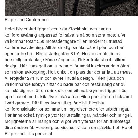
Birger Jarl Conference
Hotel Birger Jarl ligger i centrala Stockholm och har en
konferensvåning anpassad för såväl små som stora möten. Vi
välkomnar totalt 550 mötesdeltagare till en modernt utrustad
konferensavdelning. Allt är smidigt samlat på ett plan och har
egen entré från Birger Jarlsgatan 61 A. Hos oss möts du av
personlig omtanke, sköna sängar, en läcker frukost och stilren
design. Här finns gott om utrymme för såväl inspirerande möten
som skön avkoppling. Helt enkelt en plats där det är lätt att trivas.
Vi erbjuder 271 rum och sviter i nutida design. I den ljusa och
välkomnande lobbyn hittar du både bar och restaurang där du
kan slå dig ner för en drink eller en bit mat. Gymmet ligger höst
upp i huset med utsikt över takåsarna. Bilen parkerar du bekvämt
i vårt garage. Där finns även uttag för elbil. Flexibla
konferenslokaler för seminarium, styrelsemöte eller utbildningar.
Här finns också rymliga ytor för utställningar, måltider och mingel.
Möjligheterna är många och vi gör vårt yttersta för att tillmötesgå
dina önskemål. Personlig service ser vi som en självklarhet! Hotel
Birger Jarl - it's personal.