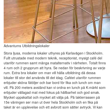
Advantums Utbildningslokaler
Stora ljusa, moderna lokaler uthyres på Karlavägen i Stockholm.
Fullt utrustade med modern teknik, receptionist, mysigt café del
utanför rummen samt många matalternativ i närheten. Totalt finns
4 rum och 2 grupprum att hyra. Se nedan för beskrivning av varje
rum. Extra bra lokaler om man vill hålla utbildning då dessa
lokaler till stor del används till det idag. Caféet utanför rummen
erbjuder sköna fåtöljer och bar bord för fika och lunch om man
vill. På 200 meters avstånd kan vi ordna en lunch på K-märkt som
erbjuder vällagad mat med fokus på hållbarhet och god smak.
Mycket uppskattat och mycket att välja på. På takterrassen på
15e våningen ser man ut över hela Stockholm och en fika på
taket är en upplevelse och ett avbrott som sätter avtryck. Vi kan