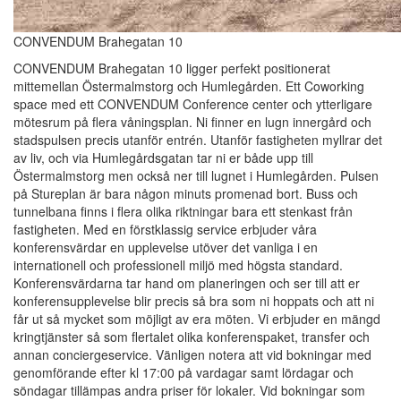
CONVENDUM Brahegatan 10
CONVENDUM Brahegatan 10 ligger perfekt positionerat
mittemellan Östermalmstorg och Humlegården. Ett Coworking
space med ett CONVENDUM Conference center och ytterligare
mötesrum på flera våningsplan. Ni finner en lugn innergård och
stadspulsen precis utanför entrén. Utanför fastigheten myllrar det
av liv, och via Humlegårdsgatan tar ni er både upp till
Östermalmstorg men också ner till lugnet i Humlegården. Pulsen
på Stureplan är bara någon minuts promenad bort. Buss och
tunnelbana finns i flera olika riktningar bara ett stenkast från
fastigheten. Med en förstklassig service erbjuder våra
konferensvärdar en upplevelse utöver det vanliga i en
internationell och professionell miljö med högsta standard.
Konferensvärdarna tar hand om planeringen och ser till att er
konferensupplevelse blir precis så bra som ni hoppats och att ni
får ut så mycket som möjligt av era möten. Vi erbjuder en mängd
kringtjänster så som flertalet olika konferenspaket, transfer och
annan conciergeservice. Vänligen notera att vid bokningar med
genomförande efter kl 17:00 på vardagar samt lördagar och
söndagar tillämpas andra priser för lokaler. Vid bokningar som