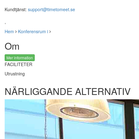
Kundtjänst:
support@timetomeet.se
,
Hem
Konferensrum i
Om
Mer information
FACILITETER
Utrustning
NÄRLIGGANDE ALTERNATIV