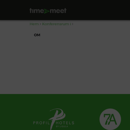
,
Hem
Konferensrum i
OM