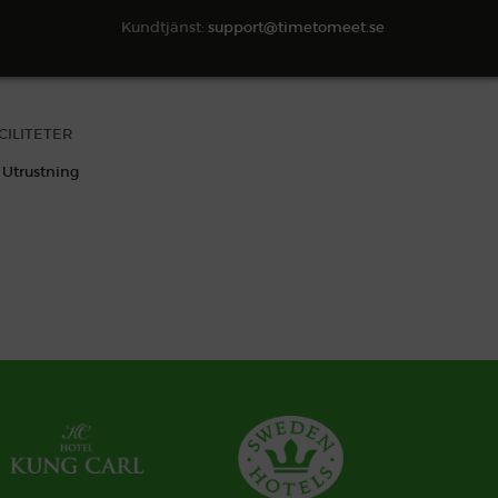
Kundtjänst:
support@timetomeet.se
SÖK TILLGÄNGLIGHET
CILITETER
Utrustning