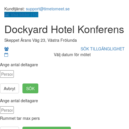
Kundtjänst:
support@timetomeet.se
Visa bilder (
10
)
Dockyard Hotel Konferens
Skeppet Ärans Väg 23, Västra Frölunda
SÖK TILLGÄNGLIGHET
Välj datum för mötet
Ange antal deltagare
Avbryt
SÖK
Ange antal deltagare
Rummet tar max
pers