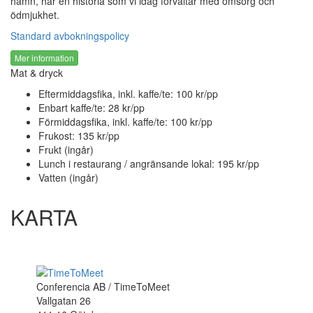
hamn, har en historia som vi idag förvaltar med omsorg och
ödmjukhet.
Standard avbokningspolicy
Mer information
Mat & dryck
Eftermiddagsfika, inkl. kaffe/te: 100 kr/pp
Enbart kaffe/te: 28 kr/pp
Förmiddagsfika, inkl. kaffe/te: 100 kr/pp
Frukost: 135 kr/pp
Frukt (ingår)
Lunch i restaurang / angränsande lokal: 195 kr/pp
Vatten (ingår)
KARTA
Conferencia AB / TimeToMeet
Vallgatan 26