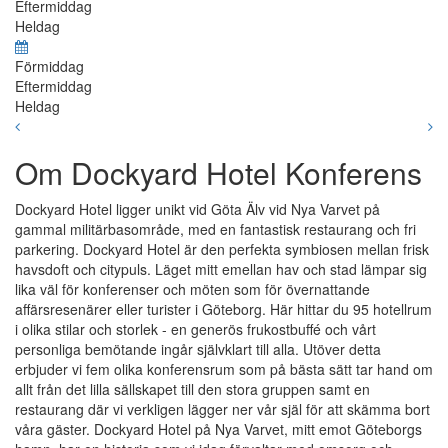
Eftermiddag
Heldag
Förmiddag
Eftermiddag
Heldag
Om Dockyard Hotel Konferens
Dockyard Hotel ligger unikt vid Göta Älv vid Nya Varvet på
gammal militärbasområde, med en fantastisk restaurang och fri
parkering. Dockyard Hotel är den perfekta symbiosen mellan frisk
havsdoft och citypuls. Läget mitt emellan hav och stad lämpar sig
lika väl för konferenser och möten som för övernattande
affärsresenärer eller turister i Göteborg. Här hittar du 95 hotellrum
i olika stilar och storlek - en generös frukostbuffé och vårt
personliga bemötande ingår självklart till alla. Utöver detta
erbjuder vi fem olika konferensrum som på bästa sätt tar hand om
allt från det lilla sällskapet till den stora gruppen samt en
restaurang där vi verkligen lägger ner vår själ för att skämma bort
våra gäster. Dockyard Hotel på Nya Varvet, mitt emot Göteborgs