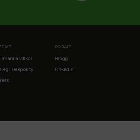
EGALT
SOCIALT
llmänna villkor
Blogg
ntegritetspolicy
LinkedIn
ress