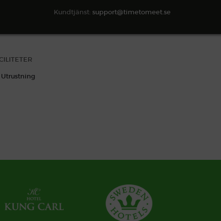
Kundtjänst:
support@timetomeet.se
SÖK TILLGÄNGLIGHET
CILITETER
Utrustning