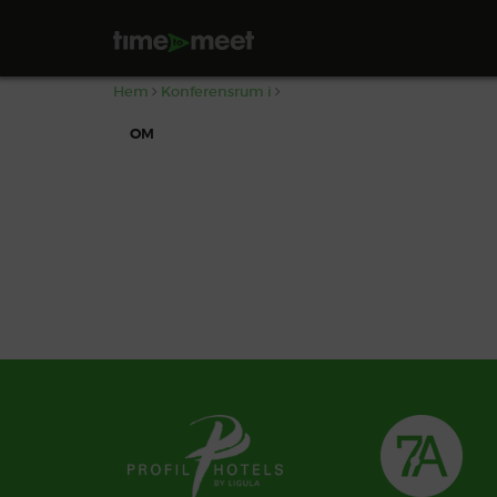
,
Hem
Konferensrum i
OM