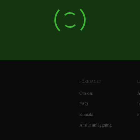
FÖRETAGET
L
Om oss
A
FAQ
I
Kontakt
P
Anslut anläggning