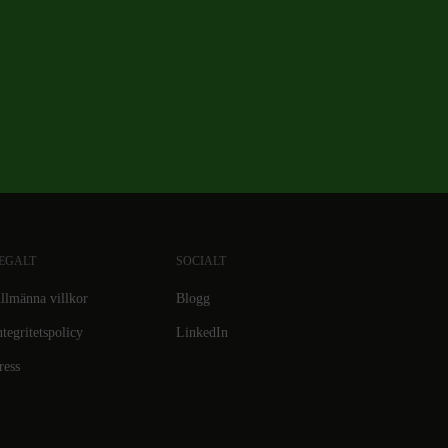
EGALT
SOCIALT
llmänna villkor
Blogg
ntegritetspolicy
LinkedIn
ress