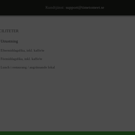
Kundtjänst:
support@timetomeet.se
CILITETER
Utrustning
Eftermiddagsfika, inkl. kaffe/te
Förmiddagsfika, inkl. kaffe/te
Lunch i restaurang / angränsande lokal