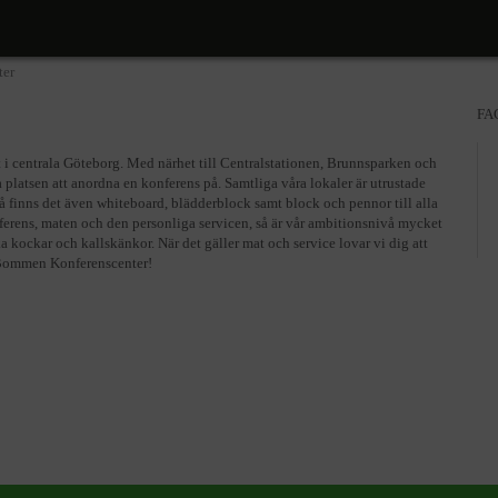
Center
ter
FA
t i centrala Göteborg. Med närhet till Centralstationen, Brunnsparken och
 platsen att anordna en konferens på. Samtliga våra lokaler är utrustade
å finns det även whiteboard, blädderblock samt block och pennor till alla
onferens, maten och den personliga servicen, så är vår ambitionsnivå mycket
 kockar och kallskänkor. När det gäller mat och service lovar vi dig att
a Bommen Konferenscenter!