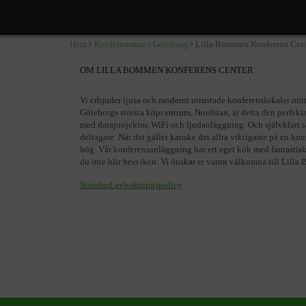
Lilla Bommen Konferens 
Lilla Bommen 4A, Göteborg
Hem
Konferensrum i Göteborg
Lilla Bommen Konferens Cen
OM LILLA BOMMEN KONFERENS CENTER
Vi erbjuder ljusa och modernt utrustade konferenslokaler mit
Göteborgs största köpcentrum, Nordstan, är detta den perfekta
med dataprojektor, WiFi och ljudanläggning. Och självklart s
deltagare. När det gäller kanske det allra viktigaste på en k
hög. Vår konferensanläggning har ett eget kök med fantastiska
du inte blir besviken. Vi önskar er varmt välkomna till Lill
Standard avbokningspolicy