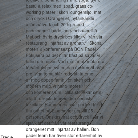
bastu & relax med isbad, gratis co-
working platser i skön loungemiljö, mat
och dryck i Orangeriet, nytänkande
affärsnätverk och 20 high-end
padelbanor i både inne- och utemiljö.
Mat och övrig dryck beställer vi från vår
restaurang i hjärtat av arenan." "Sköna
möten & konferenser på BON Padel
Fokusera på det ni är bäst på så tar vi
hand om resten Vårt mål är att möta era
förväntningar, syften och önskemål. Vårt
proffsiga tema står redo att ta emot
er med öppen famn i en skön och
modern miljö.Vi har 3 mötes -
och konferensrum i olika storlekar som
alla är utrustade med den senaste
tekniken. Rummen passar perfekt för det
lilla mötet på 2 personer upp till 25
personer. Önskas mat och dryck fixar vi
självklart det från vår restaurang i
orangeriet mitt i hjärtat av hallen. Bon
padel team har även stor erfarenhet av
 Tredje