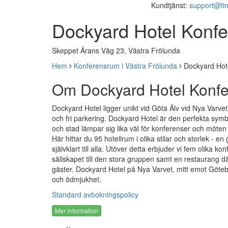
Kundtjänst:
support@ti
Dockyard Hotel Konf
Skeppet Ärans Väg 23, Västra Frölunda
Hem
Konferensrum i Västra Frölunda
Dockyard Hot
Om Dockyard Hotel Konf
Dockyard Hotel ligger unikt vid Göta Älv vid Nya Varv
och fri parkering. Dockyard Hotel är den perfekta symb
och stad lämpar sig lika väl för konferenser och möten 
Här hittar du 95 hotellrum i olika stilar och storlek - 
självklart till alla. Utöver detta erbjuder vi fem olika k
sällskapet till den stora gruppen samt en restaurang dä
gäster. Dockyard Hotel på Nya Varvet, mitt emot Göteb
och ödmjukhet.
Standard avbokningspolicy
Mer information