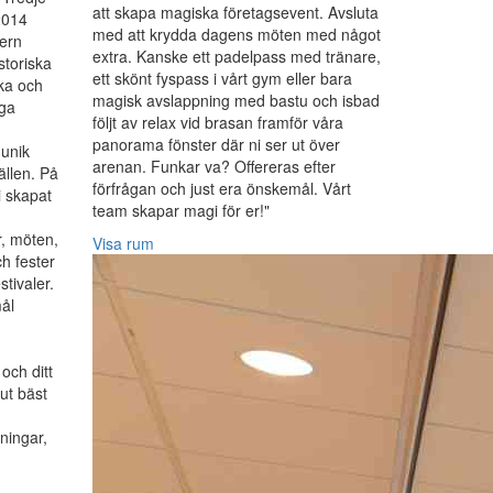
att skapa magiska företagsevent. Avsluta
2014
med att krydda dagens möten med något
dern
extra. Kanske ett padelpass med tränare,
storiska
ett skönt fyspass i vårt gym eller bara
ka och
magisk avslappning med bastu och isbad
nga
följt av relax vid brasan framför våra
panorama fönster där ni ser ut över
 unik
arenan. Funkar va? Offereras efter
fällen. På
förfrågan och just era önskemål. Vårt
i skapat
team skapar magi för er!"
r, möten,
Visa rum
h fester
stivaler.
ål
och ditt
lut bäst
ningar,