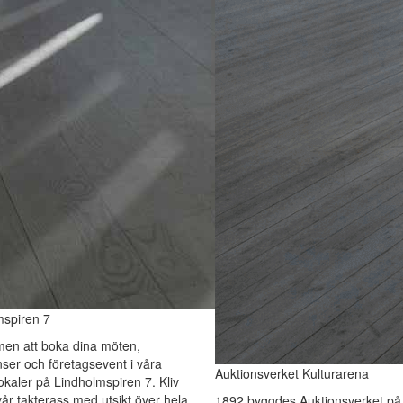
mspiren 7
en att boka dina möten,
ser och företagsevent i våra
Auktionsverket Kulturarena
lokaler på Lindholmspiren 7. Kliv
år takterass med utsikt över hela
1892 byggdes Auktionsverket på