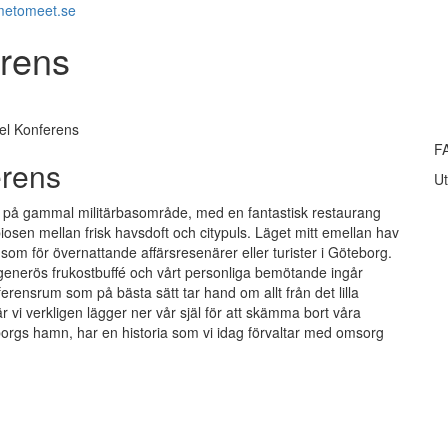
metomeet.se
erens
el Konferens
F
erens
Ut
et på gammal militärbasområde, med en fantastisk restaurang
iosen mellan frisk havsdoft och citypuls. Läget mitt emellan hav
som för övernattande affärsresenärer eller turister i Göteborg.
en generös frukostbuffé och vårt personliga bemötande ingår
onferensrum som på bästa sätt tar hand om allt från det lilla
r vi verkligen lägger ner vår själ för att skämma bort våra
orgs hamn, har en historia som vi idag förvaltar med omsorg