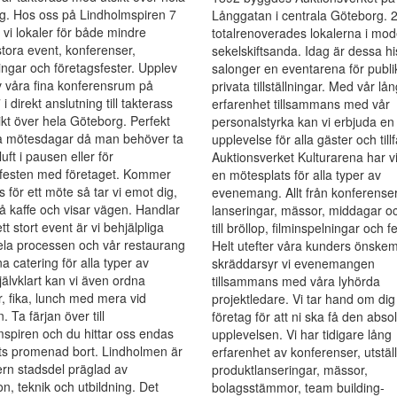
g. Hos oss på Lindholmspiren 7
Långgatan i centrala Göteborg. 
 vi lokaler för både mindre
totalrenoverades lokalerna i mo
tora event, konferenser,
sekelskiftsanda. Idag är dessa hi
ingar och företagsfester. Upplev
salonger en eventarena för publi
 våra fina konferensrum på
privata tillställningar. Med vår lå
i direkt anslutning till takterass
erfarenhet tillsammans med vår
kt över hela Göteborg. Perfekt
personalstyrka kan vi erbjuda en
ga mötesdagar då man behöver ta
upplevelse för alla gäster och till
 luft i pausen eller för
Auktionsverket Kulturarena har v
esten med företaget. Kommer
en mötesplats för alla typer av
ss för ett möte så tar vi emot dig,
evenemang. Allt från konferense
å kaffe och visar vägen. Handlar
lanseringar, mässor, middagar oc
tt stort event är vi behjälpliga
till bröllop, filminspelningar och fe
ela processen och vår restaurang
Helt utefter våra kunders önskem
a catering för alla typer av
skräddarsyr vi evenemangen
jälvklart kan vi även ordna
tillsammans med våra lyhörda
r, fika, lunch med mera vid
projektledare. Vi tar hand om dig 
. Ta färjan över till
företag för att ni ska få den abso
spiren och du hittar oss endas
upplevelsen. Vi har tidigare lång
ts promenad bort. Lindholmen är
erfarenhet av konferenser, utställ
rn stadsdel präglad av
produktlanseringar, mässor,
on, teknik och utbildning. Det
bolagsstämmor, team building-