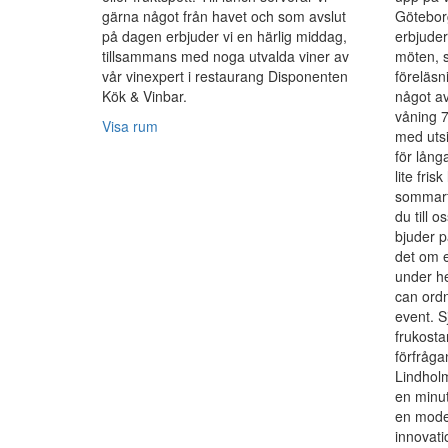
gärna något från havet och som avslut
Götebor
på dagen erbjuder vi en härlig middag,
erbjuder
tillsammans med noga utvalda viner av
möten, s
vår vinexpert i restaurang Disponenten
föreläsn
Kök & Vinbar.
något av
våning 7 
Visa rum
med utsi
för lån
lite frisk
sommarf
du till o
bjuder p
det om e
under h
can ordn
event. S
frukosta
förfrågan
Lindholm
en minu
en mode
innovati