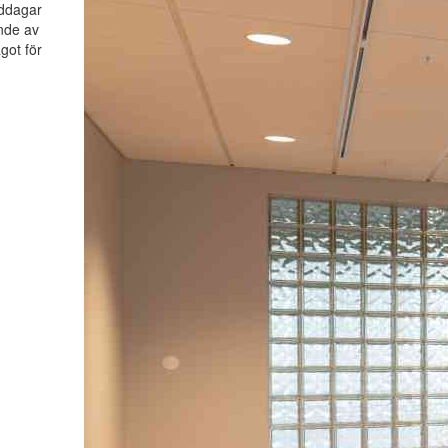
iddagar
nde av
ågot för