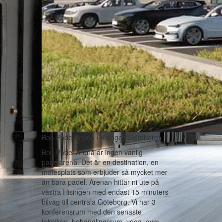
Bon Padel Arena (Hisingen/Göteborg)
Bon Padel Arena är ingen vanlig
padelarena. Det är en destination, en
mötesplats som erbjuder så mycket mer
än bara padel. Arenan hittar ni ute på
västra Hisingen med endast 15 minuters
bilväg till centrala Göteborg. Vi har 3
konferensrum med den senaste
tekniken, behandlingsrum, yoga, gym,