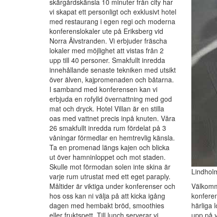
skärgårdskänsla 10 minuter från city har
vi skapat ett personligt och exklusivt hotel
med restaurang i egen regi och moderna
konferenslokaler ute på Eriksberg vid
Norra Älvstranden. Vi erbjuder fräscha
lokaler med möjlighet att vistas från 2
upp till 40 personer. Smakfullt inredda
innehållande senaste tekniken med utsikt
över älven, kajpromenaden och båtarna.
I samband med konferensen kan vi
erbjuda en rofylld övernattning med god
mat och dryck. Hotel Villan är en stilla
oas med vattnet precis inpå knuten. Våra
26 smakfullt inredda rum fördelat på 3
våningar förmedlar en hemtrevlig känsla.
Ta en promenad längs kajen och blicka
ut över hamninloppet och mot staden.
Skulle mot förmodan solen inte skina är
Lindhol
varje rum utrustat med ett eget paraply.
Måltider är viktiga under konferenser och
Välkomm
hos oss kan ni välja på att kicka igång
konferen
dagen med hembakt bröd, smoothies
härliga 
eller fruktspett. Till lunch serverar vi
upp på v