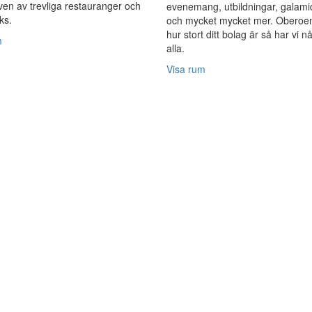
även av trevliga restauranger och
evenemang, utbildningar, galam
ks.
och mycket mycket mer. Oberoe
hur stort ditt bolag är så har vi n
m
alla.
Visa rum