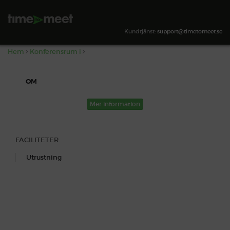
,
SÖK TILLGÄNGLIGHET
Kundtjänst:
support@timetomeet.se
Hem
Konferensrum i
OM
Mer information
FACILITETER
Utrustning