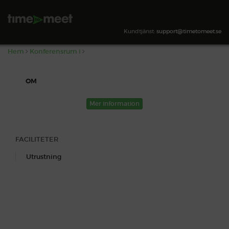
,
SÖK TILLGÄNGLIGHET
Kundtjänst:
support@timetomeet.se
Hem
Konferensrum i
OM
Mer information
FACILITETER
Utrustning