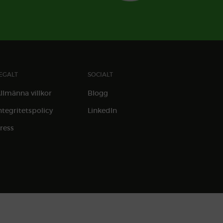
EGALT
SOCIALT
llmänna villkor
Blogg
ntegritetspolicy
LinkedIn
ress