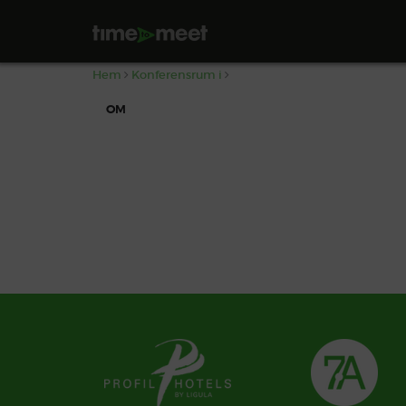
,
Hem
Konferensrum i
OM