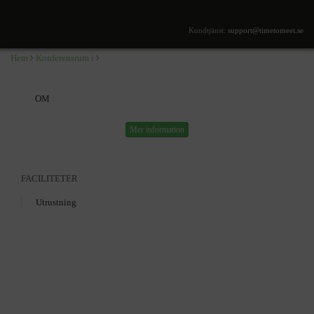
,
Kundtjänst:
support@timetomeet.se
Hem
Konferensrum i
OM
Mer information
FACILITETER
Utrustning