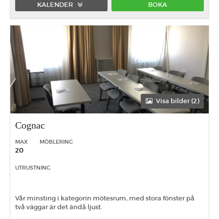
KALENDER
BOKA
Förmiddag
Eftermiddag
Heldag
Visa bilder (2)
Cognac
MAX
MÖBLERING
20
UTRUSTNING
Vår minsting i kategorin mötesrum, med stora fönster på
två väggar är det ändå ljust.