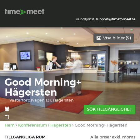
Kundtjänst:
support@timetomeet.se
Visa bilder (
5
)
Good Morning+
Hägersten
Västertorpsvägen 131, Hägersten
SÖK TILLGÄNGLIGHET
Hem
Konferensrum i Hägersten
Good Morning+ Hägersten
TILLGÄNGLIGA RUM
Alla priser exkl. moms