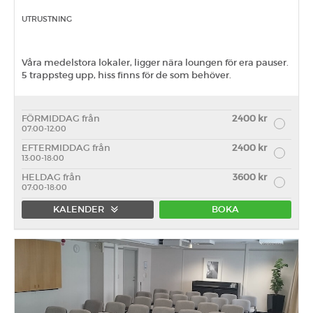
UTRUSTNING
Våra medelstora lokaler, ligger nära loungen för era pauser.
5 trappsteg upp, hiss finns för de som behöver.
FÖRMIDDAG från
2400 kr
07:00-12:00
EFTERMIDDAG från
2400 kr
13:00-18:00
HELDAG från
3600 kr
07:00-18:00
KALENDER
BOKA
Förmiddag
Eftermiddag
Heldag