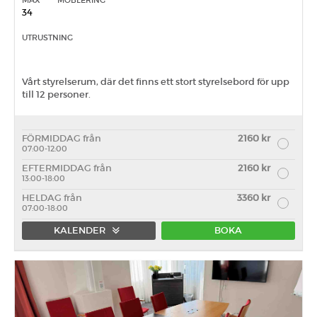
MAX
MÖBLERING
34
UTRUSTNING
Vårt styrelserum, där det finns ett stort styrelsebord för upp
till 12 personer.
FÖRMIDDAG från
2160 kr
07:00-12:00
EFTERMIDDAG från
2160 kr
13:00-18:00
HELDAG från
3360 kr
07:00-18:00
KALENDER
BOKA
Förmiddag
Eftermiddag
Heldag