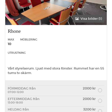
Visa bilder (1)
Rhone
MAX
MÖBLERING
10
UTRUSTNING
Vårt styrelserum. Ljust med stora fönster. Rummet har en 55
tums tv-skärm.
FÖRMIDDAG från
2000 kr
07:00-12:00
EFTERMIDDAG från
2000 kr
13:00-18:00
HELDAG från
3200 kr