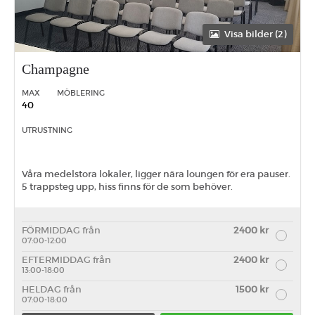
Visa bilder (2)
Champagne
MAX
MÖBLERING
40
UTRUSTNING
Våra medelstora lokaler, ligger nära loungen för era pauser.
5 trappsteg upp, hiss finns för de som behöver.
FÖRMIDDAG från
2400 kr
07:00-12:00
EFTERMIDDAG från
2400 kr
13:00-18:00
HELDAG från
1500 kr
07:00-18:00