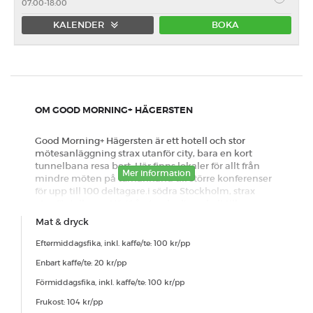
07:00-18:00
KALENDER
BOKA
Förmiddag
Eftermiddag
Heldag
OM GOOD MORNING+ HÄGERSTEN
Good Morning+ Hägersten är ett hotell och stor
mötesanläggning strax utanför city, bara en kort
tunnelbana resa bort. Här finns lokaler för allt från
Mer information
mindre möten på tumanhand till större konferenser
för upp till 100 deltagare.i södra Stockholm, strax
utanför tullarna. Härifrån tar du dig enkelt till
Stockholmsmässan och kan erbjuda gratis parkering.
Mat & dryck
Standard avbokningspolicy
Eftermiddagsfika, inkl. kaffe/te: 100 kr/pp
Enbart kaffe/te: 20 kr/pp
Förmiddagsfika, inkl. kaffe/te: 100 kr/pp
Frukost: 104 kr/pp