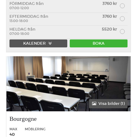
FÖRMIDDAG från
3760 kr
07:00-12:00
EFTERMIDDAG från
3760 kr
13:00-18:00
HELDAG från
5520 kr
07:00-18:00
KALENDER
BOKA
Förmiddag
Eftermiddag
Heldag
Visa bilder (1)
Bourgogne
MAX
MÖBLERING
40