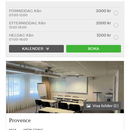
FÖRMIDDAG från
2000 kr
07:00-12:00
EFTERMIDDAG från
2000 kr
13:00-18:00
HELDAG från
3200 kr
07:00-18:00
KALENDER
BOKA
Förmiddag
Eftermiddag
Heldag
Visa bilder (2)
Provence