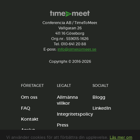
Conferencia AB / TimeToMeet
Vallgatan 26
411 16 Göteborg
Org.nr.: 559015-1626
Tel: 010-641 20 88
E-post:
info@timetomeet.se
Copyright © 2016-2026
FÖRETAGET
LEGALT
SOCIALT
Om oss
Allmänna
Blogg
villkor
FAQ
LinkedIn
Integritetspolicy
Kontakt
Press
Anslut
anläggning
Vi använder cookies för att förbättra din upplevelse.
Läs mer om