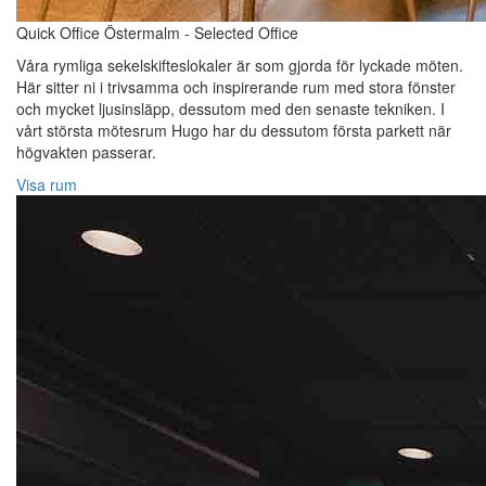
Quick Office Östermalm - Selected Office
Våra rymliga sekelskifteslokaler är som gjorda för lyckade möten.
Här sitter ni i trivsamma och inspirerande rum med stora fönster
och mycket ljusinsläpp, dessutom med den senaste tekniken. I
vårt största mötesrum Hugo har du dessutom första parkett när
högvakten passerar.
Visa rum