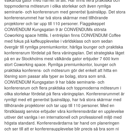
välkända gator med närhet till allt. Här finns flera praktiska och
toppmoderna mötesrum i olika storlekar och även rymliga
seminarie- och konferensrum med generöst ljusinsläpp. Det stora
konferensrummet har två stora skärmar med tillhörande
projektorer och tar upp till 110 personer. Flaggskeppet
CONVENDUM Kungsgatan 9 är CONVENDUMs största
Coworking space hittills. I entréplan finns CONVENDUM Coffee
med fokus på kaffeupplevelse i världsklass och som sedan
övergår till rymliga premiumkontor, härliga lounger och praktiska
konferensrum fördelat på flera våningsplan. Det strategiska läget
på en av Stockholms mest välkända gator erbjuder 7 600 kvm
stort Coworking space. Rymliga premiumkontor, lounger och
praktiska konferens- och mötesrum gör det enkelt att hitta en
lösning som passar alla typer av bolag, stora som små.
CONVENDUM Kungsgatan 9 har både seminarie- och
konferensrum och flera praktiska och toppmoderna mötesrum i
olika storlekar fördelat på flera våningsplan. Konferensrummet är
rymligt med ett generöst ljusinsläpp, har två stora skärmar med
tillhörande projektorer och tar upp till 110 personer. Med en
förstklassig service erbjuder våra konferensvärdar en upplevelse
utöver det vanliga i en internationell och professionell miljö med
högsta standard. Konferensvärdarna tar hand om planeringen
och ser till att er konferensupplevelse blir precis så bra som ni