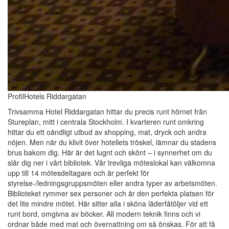
ProfilHotels Riddargatan
Trivsamma Hotel Riddargatan hittar du precis runt hörnet från
Stureplan, mitt i centrala Stockholm. I kvarteren runt omkring
hittar du ett oändligt utbud av shopping, mat, dryck och andra
nöjen. Men när du klivit över hotellets tröskel, lämnar du stadens
brus bakom dig. Här är det lugnt och skönt – i synnerhet om du
slår dig ner i vårt bibliotek. Vår trevliga möteslokal kan välkomna
upp till 14 mötesdeltagare och är perfekt för
styrelse-/ledningsgruppsmöten eller andra typer av arbetsmöten.
Biblioteket rymmer sex personer och är den perfekta platsen för
det lite mindre mötet. Här sitter alla i sköna läderfåtöljer vid ett
runt bord, omgivna av böcker. All modern teknik finns och vi
ordnar både med mat och övernattning om så önskas. För att få