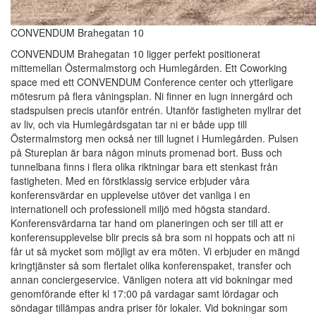
CONVENDUM Brahegatan 10
CONVENDUM Brahegatan 10 ligger perfekt positionerat
mittemellan Östermalmstorg och Humlegården. Ett Coworking
space med ett CONVENDUM Conference center och ytterligare
mötesrum på flera våningsplan. Ni finner en lugn innergård och
stadspulsen precis utanför entrén. Utanför fastigheten myllrar det
av liv, och via Humlegårdsgatan tar ni er både upp till
Östermalmstorg men också ner till lugnet i Humlegården. Pulsen
på Stureplan är bara någon minuts promenad bort. Buss och
tunnelbana finns i flera olika riktningar bara ett stenkast från
fastigheten. Med en förstklassig service erbjuder våra
konferensvärdar en upplevelse utöver det vanliga i en
internationell och professionell miljö med högsta standard.
Konferensvärdarna tar hand om planeringen och ser till att er
konferensupplevelse blir precis så bra som ni hoppats och att ni
får ut så mycket som möjligt av era möten. Vi erbjuder en mängd
kringtjänster så som flertalet olika konferenspaket, transfer och
annan conciergeservice. Vänligen notera att vid bokningar med
genomförande efter kl 17:00 på vardagar samt lördagar och
söndagar tillämpas andra priser för lokaler. Vid bokningar som