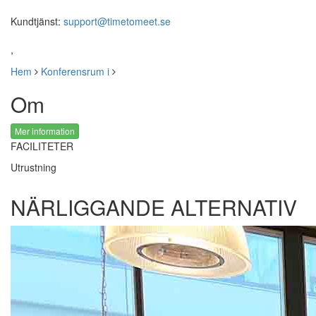
Kundtjänst:
support@timetomeet.se
,
Hem
Konferensrum i
Om
Mer information
FACILITETER
Utrustning
NÄRLIGGANDE ALTERNATIV