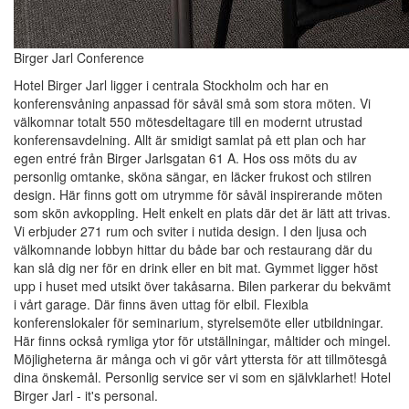
Birger Jarl Conference
Hotel Birger Jarl ligger i centrala Stockholm och har en
konferensvåning anpassad för såväl små som stora möten. Vi
välkomnar totalt 550 mötesdeltagare till en modernt utrustad
konferensavdelning. Allt är smidigt samlat på ett plan och har
egen entré från Birger Jarlsgatan 61 A. Hos oss möts du av
personlig omtanke, sköna sängar, en läcker frukost och stilren
design. Här finns gott om utrymme för såväl inspirerande möten
som skön avkoppling. Helt enkelt en plats där det är lätt att trivas.
Vi erbjuder 271 rum och sviter i nutida design. I den ljusa och
välkomnande lobbyn hittar du både bar och restaurang där du
kan slå dig ner för en drink eller en bit mat. Gymmet ligger höst
upp i huset med utsikt över takåsarna. Bilen parkerar du bekvämt
i vårt garage. Där finns även uttag för elbil. Flexibla
konferenslokaler för seminarium, styrelsemöte eller utbildningar.
Här finns också rymliga ytor för utställningar, måltider och mingel.
Möjligheterna är många och vi gör vårt yttersta för att tillmötesgå
dina önskemål. Personlig service ser vi som en självklarhet! Hotel
Birger Jarl - it's personal.