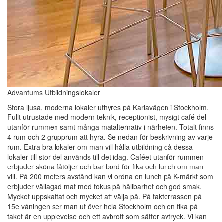
Advantums Utbildningslokaler
Stora ljusa, moderna lokaler uthyres på Karlavägen i Stockholm.
Fullt utrustade med modern teknik, receptionist, mysigt café del
utanför rummen samt många matalternativ i närheten. Totalt finns
4 rum och 2 grupprum att hyra. Se nedan för beskrivning av varje
rum. Extra bra lokaler om man vill hålla utbildning då dessa
lokaler till stor del används till det idag. Caféet utanför rummen
erbjuder sköna fåtöljer och bar bord för fika och lunch om man
vill. På 200 meters avstånd kan vi ordna en lunch på K-märkt som
erbjuder vällagad mat med fokus på hållbarhet och god smak.
Mycket uppskattat och mycket att välja på. På takterrassen på
15e våningen ser man ut över hela Stockholm och en fika på
taket är en upplevelse och ett avbrott som sätter avtryck. Vi kan