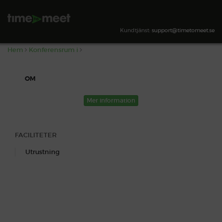
,
SÖK TILLGÄNGLIGHET
Kundtjänst:
support@timetomeet.se
Hem
Konferensrum i
OM
Mer information
FACILITETER
Utrustning