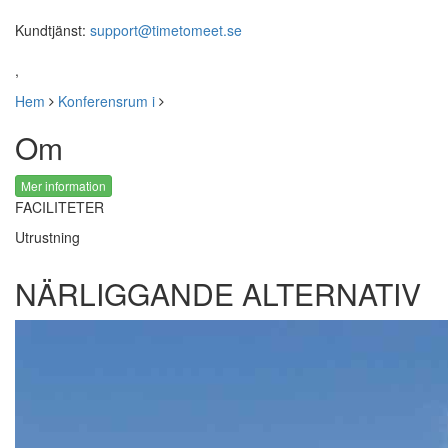
Kundtjänst:
support@timetomeet.se
,
Hem
Konferensrum i
Om
Mer information
FACILITETER
Utrustning
NÄRLIGGANDE ALTERNATIV