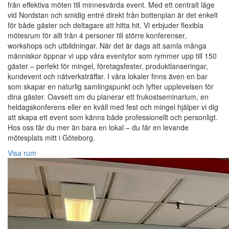
från effektiva möten till minnesvärda event. Med ett centralt läge
vid Nordstan och smidig entré direkt från bottenplan är det enkelt
för både gäster och deltagare att hitta hit. Vi erbjuder flexibla
mötesrum för allt från 4 personer till större konferenser,
workshops och utbildningar. När det är dags att samla många
människor öppnar vi upp våra eventytor som rymmer upp till 150
gäster – perfekt för mingel, företagsfester, produktlanseringar,
kundevent och nätverksträffar. I våra lokaler finns även en bar
som skapar en naturlig samlingspunkt och lyfter upplevelsen för
dina gäster. Oavsett om du planerar ett frukostseminarium, en
heldagskonferens eller en kväll med fest och mingel hjälper vi dig
att skapa ett event som känns både professionellt och personligt.
Hos oss får du mer än bara en lokal – du får en levande
mötesplats mitt i Göteborg.
Visa rum