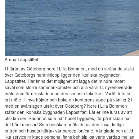
Arena Läppstiftet
I hjärtat av Göteborg nere i Lilla Bommen, med en strålande utsikt
över Göteborgs hamninlopp ligger den ikoniska byggnaden
Läppstiftet. Här finns det möjlighet att lägga det mindre mötet
såväl som större sammankomster och alla våra 14 nyrenoverade
mötesrum är utrustade med den senaste tekniken. Varför inte ta
ert möte till nya höjder och boka en konferens uppe på våning 21
med en svårslagen utsikt över Göteborg? Nere i Lilla Bommen
ståtar den ikoniska byggnaden Läppstiftet. Låt er inte luras av att
utsidan ser likadan ut som när huset byggdes, för på insidan har
det hänt massor! Som besökare möts du av den ljusa, luftiga
entrén och husets hjärta- vår barception/café. Vår glada och alltid
lika serviceinriktade personal finns behjälpliga varje vardag mellan