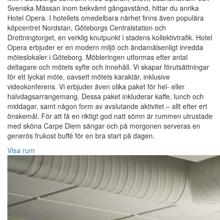
Svenska Mässan inom bekvämt gångavstånd, hittar du anrika
Hotel Opera. I hotellets omedelbara närhet finns även populära
köpcentret Nordstan, Göteborgs Centralstation och
Drottningtorget, en verklig knutpunkt i stadens kollektivtrafik. Hotel
Opera erbjuder er en modern miljö och ändamålsenligt inredda
möteslokaler i Göteborg. Möbleringen utformas efter antal
deltagare och mötets syfte och innehåll. Vi skapar förutsättningar
för ett lyckat möte, oavsett mötets karaktär, inklusive
videokonferens. Vi erbjuder även olika paket för hel- eller
halvdagsarrangemang. Dessa paket inkluderar kaffe, lunch och
middagar, samt någon form av avslutande aktivitet – allt efter ert
önskemål. För att få en riktigt god natt sömn är rummen utrustade
med sköna Carpe Diem sängar och på morgonen serveras en
generös frukost buffé för en bra start på dagen.
Visa rum