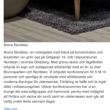
Arena Nordstan
Arena Nordstan: en mötesplats med fokus på koncentration och
kreativitet i en grön oas på Götgatan 15, mitt i köpcentrumet
Nordstan i centrala Göteborg. Med gröna växter och fågelkvitter
erbjuds en lugn och avslappnad arbetsmiljö med en fin vy över
Brunnsparken och Nordstan. Vi erbjuder konferensrum för 5 till 10
personer och samtliga är utrustade med whiteboards och
moderna lösningar för videosamtal. Förtäring av kaffe och te ingår
alltid i mötesrumspriset. Utöver konferensrummen har vi en
lounge del med soffgrupper och hammock, pentry med möjlighet
att förtära och varma sin lunch samt en uteterrassen som går att
nyttja under årets varmare dagar.
Visa rum