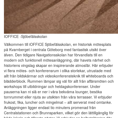
IOFFICE -Sjöbefälsskolan
Välkommen till iOFFICE Sjöbefälsskolan, en historisk mötesplats
på Kvarnberget i centrala Göteborg med fantastisk utsikt över
älven. Den tidigare Navigationsskolan har förvandlats till en
modern och funktionell mötesanläggning, där havets närhet och
historiens vingslag skapar en inspirerande atmosfär. Här erbjuder
vi flera mötes- och konferensrum i olika storlekar, utrustade med
allt från bildskärmar och videokonferensteknik till whiteboards och
blädderblock. Rummen lämpar sig väl för allt från affärsmöten och
workshops till utbildningar och heldagskonferenser. Under
pauserna kan ni slå er ner i våra bekväma lounger, besöka
tornrummet eller njuta av utsikten från våra terrasser. Vi erbjuder
frukost, fika, luncher och mingelmat – allt serverat med omtanke.
Anläggningen ligger endast tio minuters promenad från
Centralstationen och Brunnsparken, vilket gör den lättillgänglig för