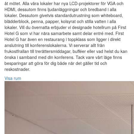
åt mötet. Alla våra lokaler har nya LCD-projektorer för VGA och
HDMI, dessutom finns ljudanläggningar och bredband i alla
lokaler. Dessutom givetvis standardutrustning som whiteboard,
blädderblock, penna, papper, kolsyrat och stilla vatten i alla
lokaler. Vill du övernatta erbjuder vi designade hotellrum på First
Hotel G som vi har nära samarbete samt delar entré med. First
Hotel G har även en restaurang i toppklass som ligger i direkt
anslutning till konferenslokalerna. Vi serverar allt från
frukostfrallan till trerättersmiddagar, bufféer eller vad helst du kan
önska i samband med din konferens. Tack vare vårt läge finns
besparingar att göra för dig både när det gäller tid och
reskostnader.
Visa rum