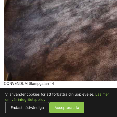
CONVENDUM Stampgatan 14
Mitt i centrala Göteborg, bara några minuters promenad från
Vi använder cookies för att förbättra din upplevelse.
Läs mer
Göteborgs centralstation ligger Stampen — ett naturskönt område
om vår integritetspolicy
med flera parker och med närhet till såväl Ullevi-arenorna som
Trädgårdsföreningen. CONVENDUM Stampgatan 14 erbjuder
Endast nödvändiga
Acceptera alla
finns tre välplanerade våningsplan med mötesrum, alla med