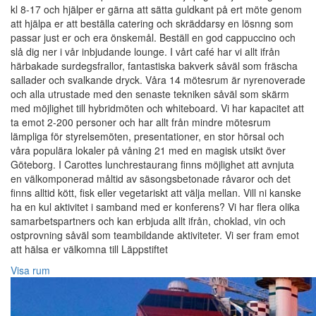
kl 8-17 och hjälper er gärna att sätta guldkant på ert möte genom
att hjälpa er att beställa catering och skräddarsy en lösnng som
passar just er och era önskemål. Beställ en god cappuccino och
slå dig ner i vår inbjudande lounge. I vårt café har vi allt ifrån
härbakade surdegsfrallor, fantastiska bakverk såväl som fräscha
sallader och svalkande dryck. Våra 14 mötesrum är nyrenoverade
och alla utrustade med den senaste tekniken såväl som skärm
med möjlighet till hybridmöten och whiteboard. Vi har kapacitet att
ta emot 2-200 personer och har allt från mindre mötesrum
lämpliga för styrelsemöten, presentationer, en stor hörsal och
våra populära lokaler på våning 21 med en magisk utsikt över
Göteborg. I Carottes lunchrestaurang finns möjlighet att avnjuta
en välkomponerad måltid av säsongsbetonade råvaror och det
finns alltid kött, fisk eller vegetariskt att välja mellan. Vill ni kanske
ha en kul aktivitet i samband med er konferens? Vi har flera olika
samarbetspartners och kan erbjuda allt ifrån, choklad, vin och
ostprovning såväl som teambildande aktiviteter. Vi ser fram emot
att hälsa er välkomna till Läppstiftet
Visa rum