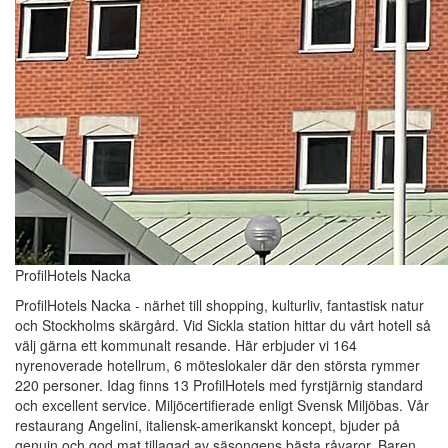
ProfilHotels Nacka
ProfilHotels Nacka - närhet till shopping, kulturliv, fantastisk natur
och Stockholms skärgård. Vid Sickla station hittar du vårt hotell så
välj gärna ett kommunalt resande. Här erbjuder vi 164
nyrenoverade hotellrum, 6 möteslokaler där den största rymmer
220 personer. Idag finns 13 ProfilHotels med fyrstjärnig standard
och excellent service. Miljöcertifierade enligt Svensk Miljöbas. Vår
restaurang Angelini, italiensk-amerikanskt koncept, bjuder på
genuin och god mat tillagad av säsongens bästa råvaror. Baren