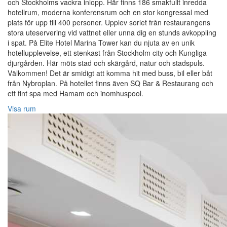
och Stockholms vackra inlopp. Här finns 186 smakfullt inredda
hotellrum, moderna konferensrum och en stor kongressal med
plats för upp till 400 personer. Upplev sorlet från restaurangens
stora uteservering vid vattnet eller unna dig en stunds avkoppling
i spat. På Elite Hotel Marina Tower kan du njuta av en unik
hotellupplevelse, ett stenkast från Stockholm city och Kungliga
djurgården. Här möts stad och skärgård, natur och stadspuls.
Välkommen! Det är smidigt att komma hit med buss, bil eller båt
från Nybroplan. På hotellet finns även SQ Bar & Restaurang och
ett fint spa med Hamam och inomhuspool.
Visa rum