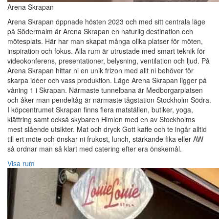
Arena Skrapan
Arena Skrapan öppnade hösten 2023 och med sitt centrala läge
på Södermalm är Arena Skrapan en naturlig destination och
mötesplats. Här har man skapat många olika platser för möten,
inspiration och fokus. Alla rum är utrustade med smart teknik för
videokonferens, presentationer, belysning, ventilation och ljud. På
Arena Skrapan hittar ni en unik frizon med allt ni behöver för
skarpa idéer och vass produktion. Läge Arena Skrapan ligger på
våning 1 i Skrapan. Närmaste tunnelbana är Medborgarplatsen
och åker man pendeltåg är närmaste tågstation Stockholm Södra.
I köpcentrumet Skrapan finns flera matställen, butiker, yoga,
klättring samt också skybaren Himlen med en av Stockholms
mest slående utsikter. Mat och dryck Gott kaffe och te ingår alltid
till ert möte och önskar ni frukost, lunch, stärkande fika eller AW
så ordnar man så klart med catering efter era önskemål.
Visa rum