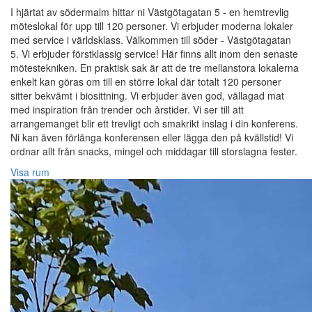
I hjärtat av södermalm hittar ni Västgötagatan 5 - en hemtrevlig
möteslokal för upp till 120 personer. Vi erbjuder moderna lokaler
med service i världsklass. Välkommen till söder - Västgötagatan
5. Vi erbjuder förstklassig service! Här finns allt inom den senaste
mötestekniken. En praktisk sak är att de tre mellanstora lokalerna
enkelt kan göras om till en större lokal där totalt 120 personer
sitter bekvämt i biosittning. Vi erbjuder även god, vällagad mat
med inspiration från trender och årstider. Vi ser till att
arrangemanget blir ett trevligt och smakrikt inslag i din konferens.
Ni kan även förlänga konferensen eller lägga den på kvällstid! Vi
ordnar allt från snacks, mingel och middagar till storslagna fester.
Visa rum