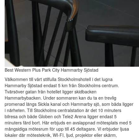
Best Western Plus Park City Hammarby Sjöstad
Välkommen till vårt stilfulla Stockholmshotell i det lugna
Hammarby Sjöstad endast 5 km från Stockholms centrum.
Tvärsöver gatan från hotellet ligger skidbacken
Hammarbybacken. Under sommaren kan du ta en trevlig
promenad längs Sickla kanal och Hammarby sjö, som båda ligger
i närheten. Till Stockholms centralstation är det 10 minuters
bilresa och både Globen och Tele2 Arena ligger endast 5
minuters färd bort. Här erbjuds en avslappnad mötesplats med 5
mångsidiga mötesrum för upp till 45 deltagare. Vi erbjuder ljusa
lokaler där mötesteknik, WI-FI, ljud, projektor eller skärm,