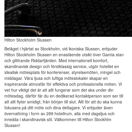
Hilton Stockholm Slussen
Beläget i hjärtat av Stockholm, vid ikoniska Slussen, erbjuder
Hilton Stockholm Slussen en enastående utsikt över Gamla stan
och glittrande Riddarfjärden. Med internationell komfort,
skandinavisk design och förstklassig service, utgör hotellet en
idealisk mötesplats för konferenser, styrelsemöten, mingel och
middagar. Våra ljusa och luftiga möteslokaler skapar en
inspirerande atmosfär för effektiva och professionella möten. Vi
vet hur viktigt det är att allt fungerar som det ska under din
mötesdag, därför får du en dedikerad kontaktperson som ser till
att allt flyter smidigt, från början till slut. Allt för att du ska kunna
fokusera på ditt möte och dina deltagare. Vi erbjuder även
övernattning i form av 289 hotellrum, alla med dagsljus och
inredda i skandinavisk stil. Välkommen till Hilton Stockhlm
Slussen!