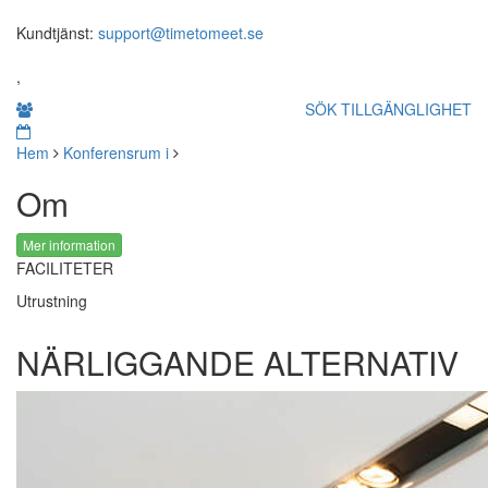
Kundtjänst:
support@timetomeet.se
,
SÖK TILLGÄNGLIGHET
Hem
Konferensrum i
Om
Mer information
FACILITETER
Utrustning
NÄRLIGGANDE ALTERNATIV