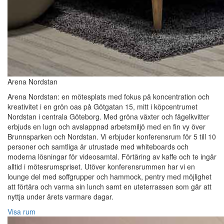
Arena Nordstan
Arena Nordstan: en mötesplats med fokus på koncentration och
kreativitet i en grön oas på Götgatan 15, mitt i köpcentrumet
Nordstan i centrala Göteborg. Med gröna växter och fågelkvitter
erbjuds en lugn och avslappnad arbetsmiljö med en fin vy över
Brunnsparken och Nordstan. Vi erbjuder konferensrum för 5 till 10
personer och samtliga är utrustade med whiteboards och
moderna lösningar för videosamtal. Förtäring av kaffe och te ingår
alltid i mötesrumspriset. Utöver konferensrummen har vi en
lounge del med soffgrupper och hammock, pentry med möjlighet
att förtära och varma sin lunch samt en uteterrassen som går att
nyttja under årets varmare dagar.
Visa rum