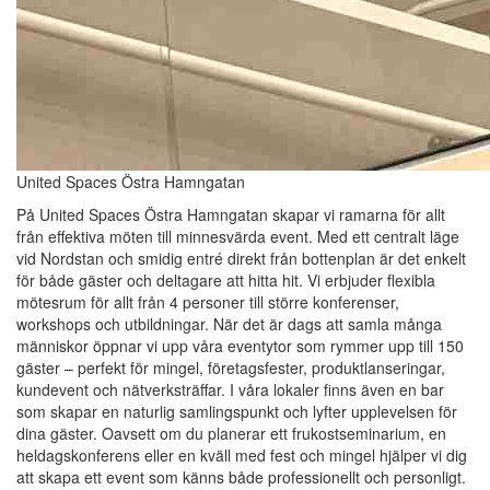
United Spaces Östra Hamngatan
På United Spaces Östra Hamngatan skapar vi ramarna för allt
från effektiva möten till minnesvärda event. Med ett centralt läge
vid Nordstan och smidig entré direkt från bottenplan är det enkelt
för både gäster och deltagare att hitta hit. Vi erbjuder flexibla
mötesrum för allt från 4 personer till större konferenser,
workshops och utbildningar. När det är dags att samla många
människor öppnar vi upp våra eventytor som rymmer upp till 150
gäster – perfekt för mingel, företagsfester, produktlanseringar,
kundevent och nätverksträffar. I våra lokaler finns även en bar
som skapar en naturlig samlingspunkt och lyfter upplevelsen för
dina gäster. Oavsett om du planerar ett frukostseminarium, en
heldagskonferens eller en kväll med fest och mingel hjälper vi dig
att skapa ett event som känns både professionellt och personligt.