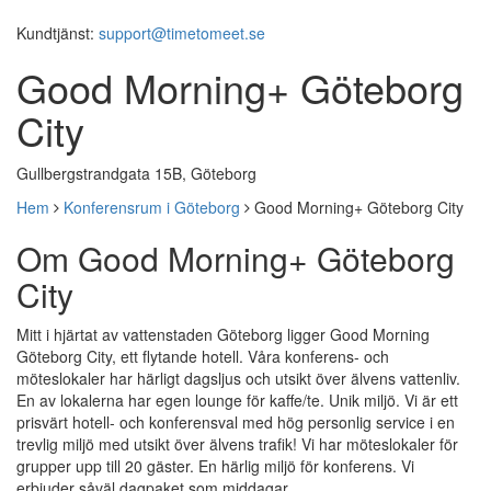
Kundtjänst:
support@timetomeet.se
Good Morning+ Göteborg
City
Gullbergstrandgata 15B, Göteborg
Hem
Konferensrum i Göteborg
Good Morning+ Göteborg City
Om Good Morning+ Göteborg
City
Mitt i hjärtat av vattenstaden Göteborg ligger Good Morning
Göteborg City, ett flytande hotell. Våra konferens- och
möteslokaler har härligt dagsljus och utsikt över älvens vattenliv.
En av lokalerna har egen lounge för kaffe/te. Unik miljö. Vi är ett
prisvärt hotell- och konferensval med hög personlig service i en
trevlig miljö med utsikt över älvens trafik! Vi har möteslokaler för
grupper upp till 20 gäster. En härlig miljö för konferens. Vi
erbjuder såväl dagpaket som middagar.