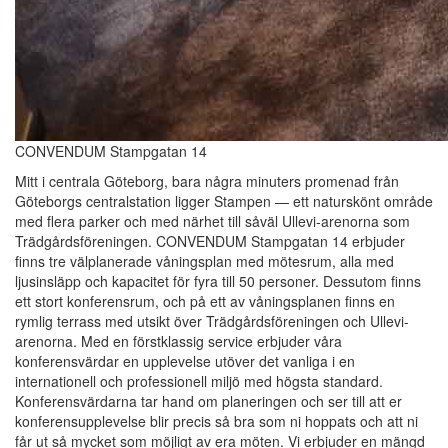
CONVENDUM Stampgatan 14
Mitt i centrala Göteborg, bara några minuters promenad från
Göteborgs centralstation ligger Stampen — ett naturskönt område
med flera parker och med närhet till såväl Ullevi-arenorna som
Trädgårdsföreningen. CONVENDUM Stampgatan 14 erbjuder
finns tre välplanerade våningsplan med mötesrum, alla med
ljusinsläpp och kapacitet för fyra till 50 personer. Dessutom finns
ett stort konferensrum, och på ett av våningsplanen finns en
rymlig terrass med utsikt över Trädgårdsföreningen och Ullevi-
arenorna. Med en förstklassig service erbjuder våra
konferensvärdar en upplevelse utöver det vanliga i en
internationell och professionell miljö med högsta standard.
Konferensvärdarna tar hand om planeringen och ser till att er
konferensupplevelse blir precis så bra som ni hoppats och att ni
får ut så mycket som möjligt av era möten. Vi erbjuder en mängd