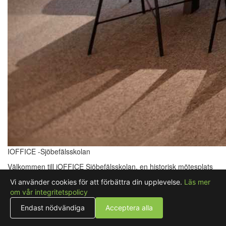
IOFFICE -Sjöbefälsskolan
Välkommen till iOFFICE Sjöbefälsskolan, en historisk mötesplats
på Kvarnberget i centrala Göteborg med fantastisk utsikt över
Vi använder cookies för att förbättra din upplevelse.
Läs mer
älven. Den tidigare Navigationsskolan har förvandlats till en
om vår integritetspolicy
modern och funktionell mötesanläggning, där havets närhet och
historiens vingslag skapar en inspirerande atmosfär. Här erbjuder
Endast nödvändiga
Acceptera alla
vi flera mötes- och konferensrum i olika storlekar, utrustade med