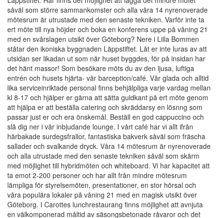
Läppstiftet. Här finns det möjlighet att lägga det mindre mötet
såväl som större sammankomster och alla våra 14 nyrenoverade
mötesrum är utrustade med den senaste tekniken. Varför inte ta
ert möte till nya höjder och boka en konferens uppe på våning 21
med en svårslagen utsikt över Göteborg? Nere i Lilla Bommen
ståtar den ikoniska byggnaden Läppstiftet. Låt er inte luras av att
utsidan ser likadan ut som när huset byggdes, för på insidan har
det hänt massor! Som besökare möts du av den ljusa, luftiga
entrén och husets hjärta- vår barception/café. Vår glada och alltid
lika serviceinriktade personal finns behjälpliga varje vardag mellan
kl 8-17 och hjälper er gärna att sätta guldkant på ert möte genom
att hjälpa er att beställa catering och skräddarsy en lösnng som
passar just er och era önskemål. Beställ en god cappuccino och
slå dig ner i vår inbjudande lounge. I vårt café har vi allt ifrån
härbakade surdegsfrallor, fantastiska bakverk såväl som fräscha
sallader och svalkande dryck. Våra 14 mötesrum är nyrenoverade
och alla utrustade med den senaste tekniken såväl som skärm
med möjlighet till hybridmöten och whiteboard. Vi har kapacitet att
ta emot 2-200 personer och har allt från mindre mötesrum
lämpliga för styrelsemöten, presentationer, en stor hörsal och
våra populära lokaler på våning 21 med en magisk utsikt över
Göteborg. I Carottes lunchrestaurang finns möjlighet att avnjuta
en välkomponerad måltid av säsongsbetonade råvaror och det