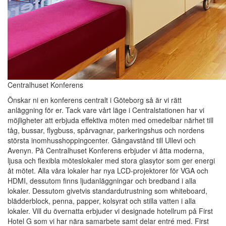
Centralhuset Konferens
Önskar ni en konferens centralt i Göteborg så är vi rätt
anläggning för er. Tack vare vårt läge i Centralstationen har vi
möjligheter att erbjuda effektiva möten med omedelbar närhet till
tåg, bussar, flygbuss, spårvagnar, parkeringshus och nordens
största inomhusshoppingcenter. Gångavstånd till Ullevi och
Avenyn. På Centralhuset Konferens erbjuder vi åtta moderna,
ljusa och flexibla möteslokaler med stora glasytor som ger energi
åt mötet. Alla våra lokaler har nya LCD-projektorer för VGA och
HDMI, dessutom finns ljudanläggningar och bredband i alla
lokaler. Dessutom givetvis standardutrustning som whiteboard,
blädderblock, penna, papper, kolsyrat och stilla vatten i alla
lokaler. Vill du övernatta erbjuder vi designade hotellrum på First
Hotel G som vi har nära samarbete samt delar entré med. First