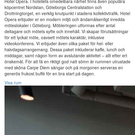
Hotel Opera. I hotellets omedelbara närhet finns även populära
köpcentret Nordstan, Göteborgs Centralstation och
Drottningtorget, en verklig knutpunkt i stadens kollektivtrafik. Hotel
Opera erbjuder er en modern miljö och ändamålsenligt inredda
möteslokaler i Göteborg. Möbleringen utformas efter antal
deltagare och mötets syfte och innehåll. Vi skapar förutsättningar
för ett lyckat möte, oavsett mötets karaktär, inklusive
videokonferens. Vi erbjuder även olika paket för hel- eller
halvdagsarrangemang. Dessa paket inkluderar kaffe, lunch och
middagar, samt någon form av avslutande aktivitet – allt efter ert
önskemål. För att få en riktigt god natt sömn är rummen utrustade
med sköna Carpe Diem sängar och på morgonen serveras en
generös frukost buffé för en bra start på dagen.
Visa rum