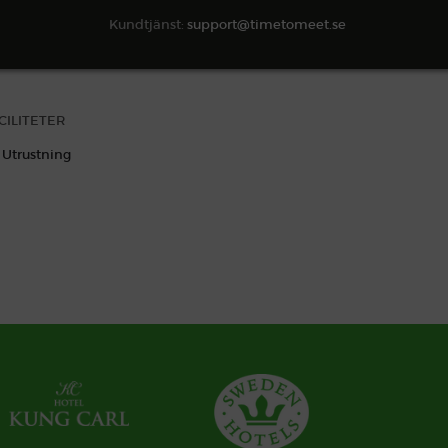
Kundtjänst:
support@timetomeet.se
SÖK TILLGÄNGLIGHET
CILITETER
Utrustning