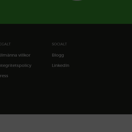
EGALT
SOCIALT
llmänna villkor
Blogg
ntegritetspolicy
LinkedIn
ress