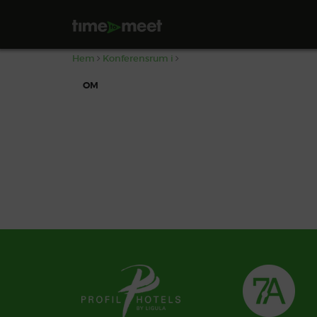
,
Hem
Konferensrum i
OM