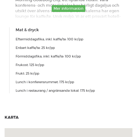
konferens- och möteslokaler har härligt dagsljus och
Mer information
utsikt över älvens vattenliv. En av lokalerna har egen
lounge för kaffe/te. Unik miljö. Vi är ett prisvärt hotell-
och konferensval med hög personlig service i en
trevlig miljö med utsikt över älvens trafik! Vi har
Mat & dryck
möteslokaler för grupper upp till 20 gäster. En härlig
miljö för konferens. Vi erbjuder såväl dagpaket som
Eftermiddagsfika, inkl. kaffe/te: 100 kr/pp
middagar.
Enbart kaffe/te: 25 kr/pp
Standard avbokningspolicy
Förmiddagsfika, inkl. kaffe/te: 100 kr/pp
Frukost: 125 kr/pp
Frukt: 25 kr/pp
Lunch i konferensrummet: 175 kr/pp
Lunch i restaurang / angränsande lokal: 175 kr/pp
KARTA