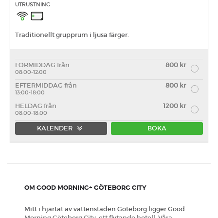
UTRUSTNING
Traditionellt grupprum i ljusa färger.
FÖRMIDDAG från
800 kr
08:00-12:00
EFTERMIDDAG från
800 kr
13:00-18:00
HELDAG från
1200 kr
08:00-18:00
KALENDER
BOKA
Förmiddag
Eftermiddag
Heldag
OM GOOD MORNING+ GÖTEBORG CITY
Mitt i hjärtat av vattenstaden Göteborg ligger Good
Morning Göteborg City, ett flytande hotell. Våra