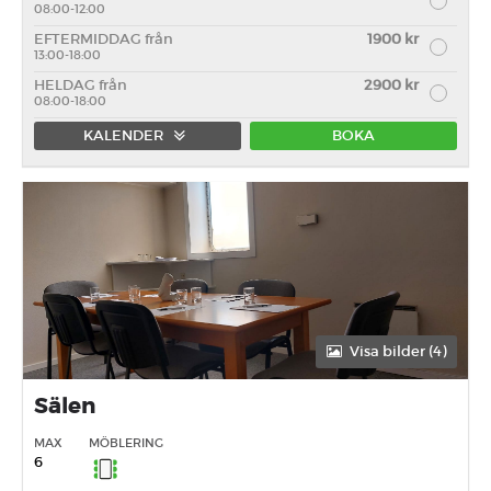
08:00-12:00
EFTERMIDDAG från
1900 kr
13:00-18:00
HELDAG från
2900 kr
08:00-18:00
KALENDER
BOKA
Förmiddag
Eftermiddag
Heldag
Visa bilder (4)
Sälen
MAX
MÖBLERING
6