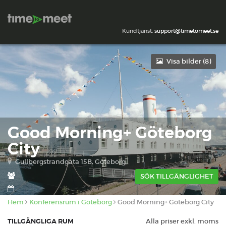
Kundtjänst:
support@timetomeet.se
Visa bilder (
8
)
Good Morning+ Göteborg
City
Gullbergstrandgata 15B, Göteborg
SÖK TILLGÄNGLIGHET
Hem
Konferensrum i Göteborg
Good Morning+ Göteborg City
TILLGÄNGLIGA RUM
Alla priser exkl. moms