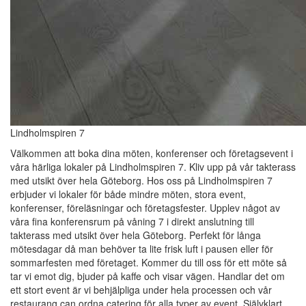
Lindholmspiren 7
Välkommen att boka dina möten, konferenser och företagsevent i
våra härliga lokaler på Lindholmspiren 7. Kliv upp på vår takterass
med utsikt över hela Göteborg. Hos oss på Lindholmspiren 7
erbjuder vi lokaler för både mindre möten, stora event,
konferenser, föreläsningar och företagsfester. Upplev något av
våra fina konferensrum på våning 7 i direkt anslutning till
takterass med utsikt över hela Göteborg. Perfekt för långa
mötesdagar då man behöver ta lite frisk luft i pausen eller för
sommarfesten med företaget. Kommer du till oss för ett möte så
tar vi emot dig, bjuder på kaffe och visar vägen. Handlar det om
ett stort event är vi behjälpliga under hela processen och vår
restaurang can ordna catering för alla typer av event. Självklart