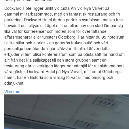
Dockyard Hotel ligger unikt vid Göta Älv vid Nya Varvet på
gammal militärbasområde, med en fantastisk restaurang och fri
parkering. Dockyard Hotel är den perfekta symbiosen mellan frisk
havsdoft och citypuls. Läget mitt emellan hav och stad lämpar sig
lika väl för konferenser och möten som för övernattande
affärsresenärer eller turister i Göteborg. Här hittar du 95 hotellrum
i olika stilar och storlek - en generös frukostbuffé och vårt
personliga bemötande ingår självklart till alla. Utöver detta
erbjuder vi fem olika konferensrum som på bästa sätt tar hand om
allt från det lilla sällskapet till den stora gruppen samt en
restaurang där vi verkligen lägger ner vår själ för att skämma bort
våra gäster. Dockyard Hotel på Nya Varvet, mitt emot Göteborgs
hamn, har en historia som vi idag förvaltar med omsorg och
ödmjukhet.
Visa rum