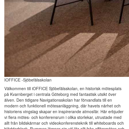
IOFFICE -Sjöbefälsskolan
Välkommen till iOFFICE Sjöbefälsskolan, en historisk mötesplats
på Kvarnberget i centrala Göteborg med fantastisk utsikt över
älven. Den tidigare Navigationsskolan har förvandlats till en
modern och funktionell mötesanläggning, där havets närhet och
historiens vingslag skapar en inspirerande atmosfär. Här erbjuder
vi flera mötes- och konferensrum i olika storlekar, utrustade med
allt från bildskärmar och videokonferensteknik till whiteboards och
blädderblock. Rummen lämpar sig väl för allt från affärsmöten och