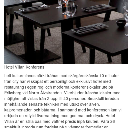
Hotel Villan Konferens
I ett kulturminnesmärkt trähus med skärgårdskänsla 10 minuter
från city har vi skapat ett personligt och exklusivt hotel med
restaurang i egen regi och moderna konferenslokaler ute på
Eriksberg vid Norra Älvstranden. Vi erbjuder fräscha lokaler med
möjlighet att vistas från 2 upp till 40 personer. Smakfullt inredda
innehållande senaste tekniken med utsikt över älven,
kajpromenaden och båtarna. I samband med konferensen kan vi
erbjuda en rofylld övernattning med god mat och dryck. Hotel
Villan är en stilla oas med vattnet precis inpå knuten. Våra 26
smakfullt inredda rum fördelat på 3 våningar förmedlar en