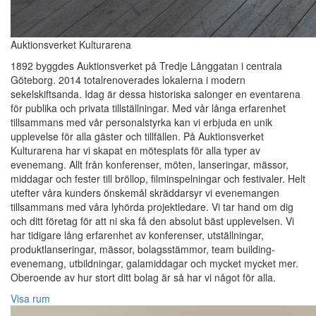
Auktionsverket Kulturarena
1892 byggdes Auktionsverket på Tredje Långgatan i centrala
Göteborg. 2014 totalrenoverades lokalerna i modern
sekelskiftsanda. Idag är dessa historiska salonger en eventarena
för publika och privata tillställningar. Med vår långa erfarenhet
tillsammans med vår personalstyrka kan vi erbjuda en unik
upplevelse för alla gäster och tillfällen. På Auktionsverket
Kulturarena har vi skapat en mötesplats för alla typer av
evenemang. Allt från konferenser, möten, lanseringar, mässor,
middagar och fester till bröllop, filminspelningar och festivaler. Helt
utefter våra kunders önskemål skräddarsyr vi evenemangen
tillsammans med våra lyhörda projektledare. Vi tar hand om dig
och ditt företag för att ni ska få den absolut bäst upplevelsen. Vi
har tidigare lång erfarenhet av konferenser, utställningar,
produktlanseringar, mässor, bolagsstämmor, team building-
evenemang, utbildningar, galamiddagar och mycket mycket mer.
Oberoende av hur stort ditt bolag är så har vi något för alla.
Visa rum