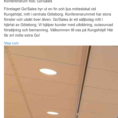
Konferensrum hos: Go!Sales
Företaget Go!Sales hyr ut en fin och ljus möteslokal vid
Kungshöjd, mitt i centrala Göteborg. Konferensrummet har stora
fönster och utsikt över älven. Go!Sales är ett säljbolag mitt i
hjärtat av Göteborg. Vi hjälper kunder med utbildning, outsourcad
försäljning och bemanning. Välkommen till oss på Kungshöjd! Här
får ert möte extra Go!
Visa rum