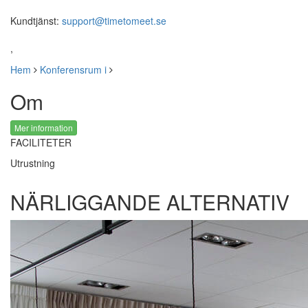
Kundtjänst:
support@timetomeet.se
,
Hem
Konferensrum i
Om
Mer information
FACILITETER
Utrustning
NÄRLIGGANDE ALTERNATIV