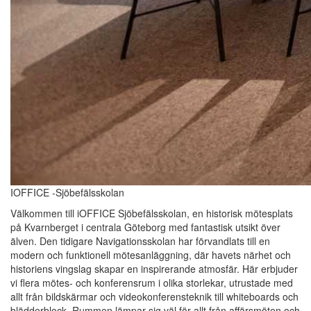
IOFFICE -Sjöbefälsskolan
Välkommen till iOFFICE Sjöbefälsskolan, en historisk mötesplats
på Kvarnberget i centrala Göteborg med fantastisk utsikt över
älven. Den tidigare Navigationsskolan har förvandlats till en
modern och funktionell mötesanläggning, där havets närhet och
historiens vingslag skapar en inspirerande atmosfär. Här erbjuder
vi flera mötes- och konferensrum i olika storlekar, utrustade med
allt från bildskärmar och videokonferensteknik till whiteboards och
blädderblock. Rummen lämpar sig väl för allt från affärsmöten och