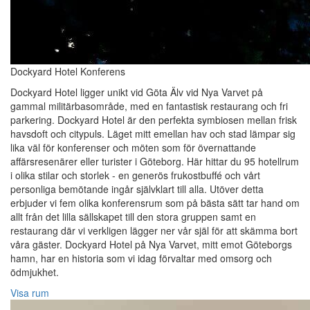
Dockyard Hotel Konferens
Dockyard Hotel ligger unikt vid Göta Älv vid Nya Varvet på
gammal militärbasområde, med en fantastisk restaurang och fri
parkering. Dockyard Hotel är den perfekta symbiosen mellan frisk
havsdoft och citypuls. Läget mitt emellan hav och stad lämpar sig
lika väl för konferenser och möten som för övernattande
affärsresenärer eller turister i Göteborg. Här hittar du 95 hotellrum
i olika stilar och storlek - en generös frukostbuffé och vårt
personliga bemötande ingår självklart till alla. Utöver detta
erbjuder vi fem olika konferensrum som på bästa sätt tar hand om
allt från det lilla sällskapet till den stora gruppen samt en
restaurang där vi verkligen lägger ner vår själ för att skämma bort
våra gäster. Dockyard Hotel på Nya Varvet, mitt emot Göteborgs
hamn, har en historia som vi idag förvaltar med omsorg och
ödmjukhet.
Visa rum