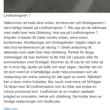
Lindholmspiren 7
Välkommen att boka dina möten, konferenser och företagsevent i
våra härliga lokaler på Lindholmspiren 7. Kliv upp på vår takterass
med utsikt över hela Göteborg. Hos oss på Lindholmspiren 7
erbjuder vi lokaler för både mindre möten, stora event,
konferenser, föreläsningar och företagsfester. Upplev något av
våra fina konferensrum på våning 7 i direkt anslutning till
takterass med utsikt över hela Göteborg. Perfekt för långa
mötesdagar då man behöver ta lite frisk luft i pausen eller för
sommarfesten med företaget. Kommer du till oss för ett möte så
tar vi emot dig, bjuder på kaffe och visar vägen. Handlar det om
ett stort event är vi behjälpliga under hela processen och vår
restaurang can ordna catering för alla typer av event. Självklart
kan vi även ordna frukostar, fika, lunch med mera vid förfrågan.
Ta färjan över till Lindholmspiren och du hittar oss endas en
minuts promenad bort. Lindholmen är en modern stadsdel
präglad av innovation, teknik och utbildning. Det kryllar även av
trevliga restauranger och foodtrucks.
Visa rum