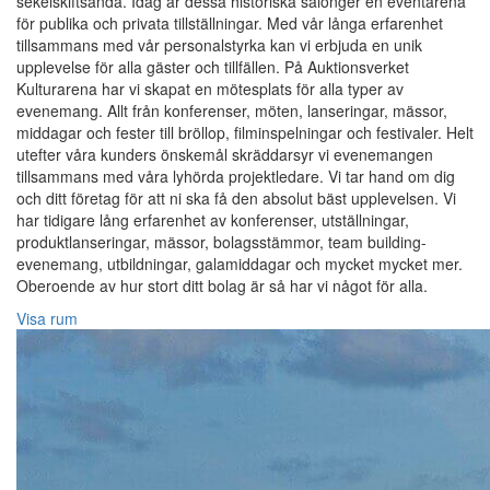
sekelskiftsanda. Idag är dessa historiska salonger en eventarena
för publika och privata tillställningar. Med vår långa erfarenhet
tillsammans med vår personalstyrka kan vi erbjuda en unik
upplevelse för alla gäster och tillfällen. På Auktionsverket
Kulturarena har vi skapat en mötesplats för alla typer av
evenemang. Allt från konferenser, möten, lanseringar, mässor,
middagar och fester till bröllop, filminspelningar och festivaler. Helt
utefter våra kunders önskemål skräddarsyr vi evenemangen
tillsammans med våra lyhörda projektledare. Vi tar hand om dig
och ditt företag för att ni ska få den absolut bäst upplevelsen. Vi
har tidigare lång erfarenhet av konferenser, utställningar,
produktlanseringar, mässor, bolagsstämmor, team building-
evenemang, utbildningar, galamiddagar och mycket mycket mer.
Oberoende av hur stort ditt bolag är så har vi något för alla.
Visa rum