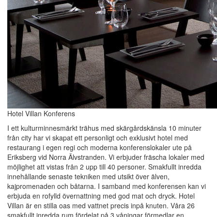
Hotel Villan Konferens
I ett kulturminnesmärkt trähus med skärgårdskänsla 10 minuter
från city har vi skapat ett personligt och exklusivt hotel med
restaurang i egen regi och moderna konferenslokaler ute på
Eriksberg vid Norra Älvstranden. Vi erbjuder fräscha lokaler med
möjlighet att vistas från 2 upp till 40 personer. Smakfullt inredda
innehållande senaste tekniken med utsikt över älven,
kajpromenaden och båtarna. I samband med konferensen kan vi
erbjuda en rofylld övernattning med god mat och dryck. Hotel
Villan är en stilla oas med vattnet precis inpå knuten. Våra 26
smakfullt inredda rum fördelat på 3 våningar förmedlar en