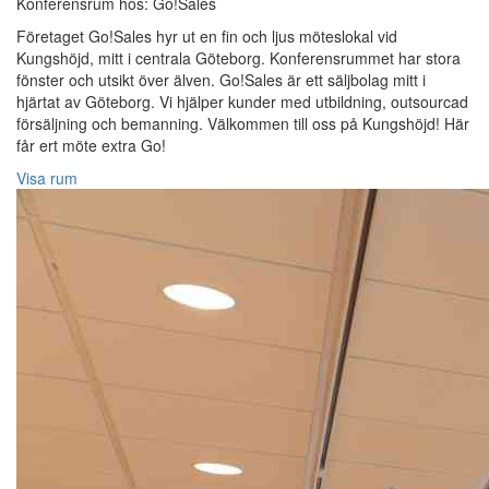
Konferensrum hos: Go!Sales
Företaget Go!Sales hyr ut en fin och ljus möteslokal vid
Kungshöjd, mitt i centrala Göteborg. Konferensrummet har stora
fönster och utsikt över älven. Go!Sales är ett säljbolag mitt i
hjärtat av Göteborg. Vi hjälper kunder med utbildning, outsourcad
försäljning och bemanning. Välkommen till oss på Kungshöjd! Här
får ert möte extra Go!
Visa rum