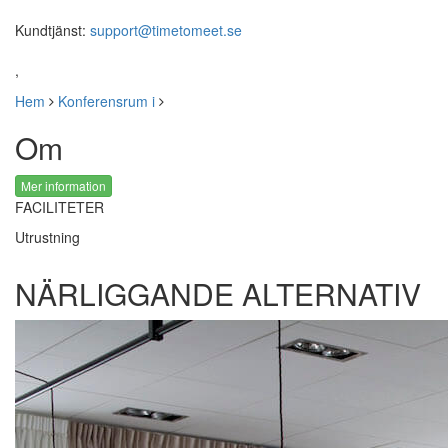
Kundtjänst:
support@timetomeet.se
,
Hem
Konferensrum i
Om
Mer information
FACILITETER
Utrustning
NÄRLIGGANDE ALTERNATIV