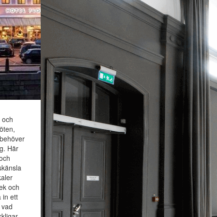
 och
öten,
å behöver
g. Här
 och
skänsla
kaler
lek och
in ett
å vad
kligar