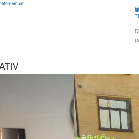
metomeet.se
F
Ut
ATIV