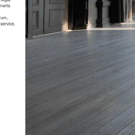
smarta
rum,
-service.