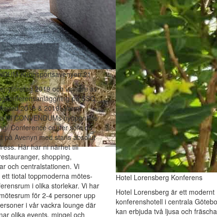
DUM Kungsportsavenyen 21
enyföretag 2019 och vinnare av
agkonferensanläggning på SSQ
 Award 2018 & 2019! Varmt
a till CONVENDUMs nyöppnade
ng/ Conference center som du
itt på Avenyn med stans absolut
ress. Här har ni närhet till
 restauranger, shopping,
ar och centralstationen. Vi
 ett tiotal toppmoderna mötes-
Hotel Lorensberg Konferens
erensrum i olika storlekar. Vi har
Hotel Lorensberg är ett modernt
n mötesrum för 2-4 personer upp
konferenshotell i centrala Göteb
 personer i vår vackra lounge där
kan erbjuda två ljusa och fräscha
nar olika events, mingel och