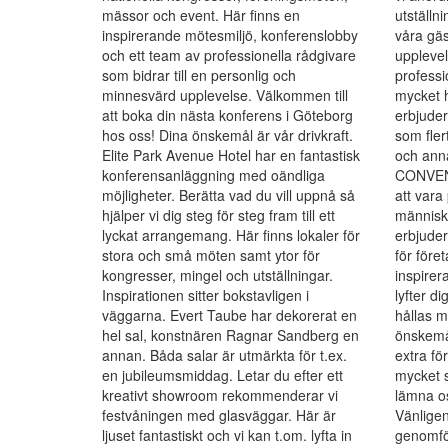
mässor och event. Här finns en
utställn
inspirerande mötesmiljö, konferenslobby
våra gäs
och ett team av professionella rådgivare
upplevel
som bidrar till en personlig och
professio
minnesvärd upplevelse. Välkommen till
mycket
att boka din nästa konferens i Göteborg
erbjuder
hos oss! Dina önskemål är vår drivkraft.
som fler
Elite Park Avenue Hotel har en fantastisk
och ann
konferensanläggning med oändliga
CONVEND
möjligheter. Berätta vad du vill uppnå så
att vara 
hjälper vi dig steg för steg fram till ett
människo
lyckat arrangemang. Här finns lokaler för
erbjude
stora och små möten samt ytor för
för föret
kongresser, mingel och utställningar.
inspirer
Inspirationen sitter bokstavligen i
lyfter di
väggarna. Evert Taube har dekorerat en
hållas m
hel sal, konstnären Ragnar Sandberg en
önskemål.
annan. Båda salar är utmärkta för t.ex.
extra fö
en jubileumsmiddag. Letar du efter ett
mycket 
kreativt showroom rekommenderar vi
lämna o
festvåningen med glasväggar. Här är
Vänligen
ljuset fantastiskt och vi kan t.om. lyfta in
genomfö