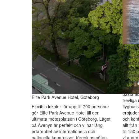
CONVEN
Årets Av
Bästa d
Service
välkomn
Coworki
hittar m
bästa ad
Elite Park Avenue Hotel, Göteborg
trevliga
Flexibla lokaler för upp till 700 personer
flygbuss
gör Elite Park Avenue Hotel till den
erbjuder
ultimata mötesplatsen i Göteborg. Läget
och konf
på Avenyn är perfekt och vi har lång
allt frå
erfarenhet av internationella och
till 150
nationella kongresser, föreningsmöten,
vi anord