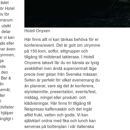
rådet
ör Hotel
iv för
rensrum
 utsikt
Hotell Onyxen
 delar
r vi kan
Här finns allt ni kan tänkas behöva för er
ås eller
konferens/event. Det är gott om utrymme
har även
på 150 kvm, soffor, sittgrupper och
trymmen,
tillgång till möblerad takterass. I Hotell
ga
Onyxens taksvit får du en känsla av lyxig
nde
avskildhet men ändå supercentralt läge
å den
precis över gatan från Svenska mässan.
 Bar &
Sviten är perfekt för vilket evenemang du
rån
än planerar, vare sig det är konferens,
kemål,
styrelsemöte, presentation, events/fest,
ller
middag, mingel eller produkt- och
i
klädvisningar. Här finns fri tillgång till
iviteter
Nespresso kaffemaskin och det ingår
hjälper
alltid frukt, vatten och godis. Vi kan
ngligt i
självklart ordna med fika och lunch kan
serveras på bottenplan i vår italienska