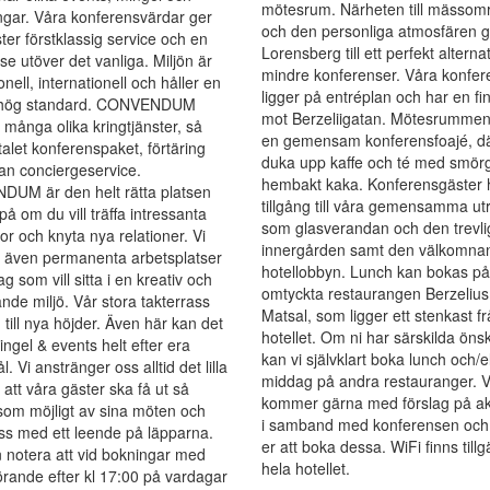
mötesrum. Närheten till mässom
ingar. Våra konferensvärdar ger
och den personliga atmosfären g
ter förstklassig service och en
Lorensberg till ett perfekt alternat
se utöver det vanliga. Miljön är
mindre konferenser. Våra konfe
nell, internationell och håller en
ligger på entréplan och har en fin
 hög standard. CONVENDUM
mot Berzeliigatan. Mötesrummen
 många olika kringtjänster, så
en gemensam konferensfoajé, dä
talet konferenspaket, förtäring
duka upp kaffe och té med smörg
an conciergeservice.
hembakt kaka. Konferensgäster 
UM är den helt rätta platsen
tillgång till våra gemensamma u
på om du vill träffa intressanta
som glasverandan och den trevli
r och knyta nya relationer. Vi
innergården samt den välkomna
r även permanenta arbetsplatser
hotellobbyn. Lunch kan bokas p
ag som vill sitta i en kreativ och
omtyckta restaurangen Berzelius
ande miljö. Vår stora takterrass
Matsal, som ligger ett stenkast f
g till nya höjder. Även här kan det
hotellet. Om ni har särskilda öns
ingel & events helt efter era
kan vi självklart boka lunch och/e
 Vi anstränger oss alltid det lilla
middag på andra restauranger. V
r att våra gäster ska få ut så
kommer gärna med förslag på akt
som möjligt av sina möten och
i samband med konferensen och 
ss med ett leende på läpparna.
er att boka dessa. WiFi finns tillgä
 notera att vid bokningar med
hela hotellet.
rande efter kl 17:00 på vardagar