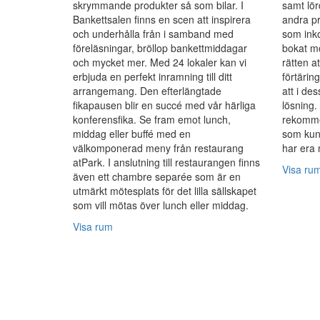
skrymmande produkter så som bilar. I
samt lör
Bankettsalen finns en scen att inspirera
andra pr
och underhålla från i samband med
som inko
föreläsningar, bröllop bankettmiddagar
bokat m
och mycket mer. Med 24 lokaler kan vi
rätten a
erbjuda en perfekt inramning till ditt
förtärin
arrangemang. Den efterlängtade
att i des
fikapausen blir en succé med vår härliga
lösning.
konferensfika. Se fram emot lunch,
rekommen
middag eller buffé med en
som kund
välkomponerad meny från restaurang
har era 
atPark. I anslutning till restaurangen finns
Visa ru
även ett chambre separée som är en
utmärkt mötesplats för det lilla sällskapet
som vill mötas över lunch eller middag.
Visa rum