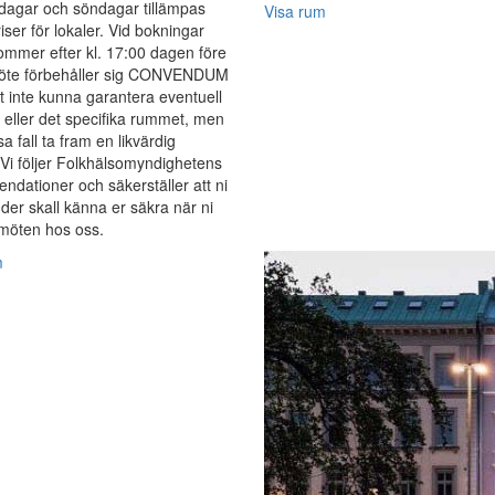
dagar och söndagar tillämpas
Visa rum
iser för lokaler. Vid bokningar
mmer efter kl. 17:00 dagen före
öte förbehåller sig CONVENDUM
tt inte kunna garantera eventuell
g eller det specifika rummet, men
sa fall ta fram en likvärdig
 Vi följer Folkhälsomyndighetens
dationer och säkerställer att ni
er skall känna er säkra när ni
möten hos oss.
m