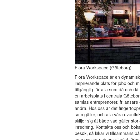
Flora Workspace (Göteborg)
Flora Workspace är en dynamisk
inspirerande plats för jobb och m
tillgänglig för alla som då och d
en arbetsplats i centrala Götebor
samlas entreprenörer, frilansare
andra. Hos oss är det fingertopp
som gäller, och alla våra eventlo
skiljer sig åt både vad gäller stor
inredning. Kontakta oss och boka 
besök, så kikar vi tillsammans p
som passar och hur vi bäst förver