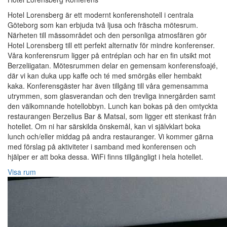
Hotel Lorensberg är ett modernt konferenshotell i centrala
Göteborg som kan erbjuda två ljusa och fräscha mötesrum.
Närheten till mässområdet och den personliga atmosfären gör
Hotel Lorensberg till ett perfekt alternativ för mindre konferenser.
Våra konferensrum ligger på entréplan och har en fin utsikt mot
Berzeliigatan. Mötesrummen delar en gemensam konferensfoajé,
där vi kan duka upp kaffe och té med smörgås eller hembakt
kaka. Konferensgäster har även tillgång till våra gemensamma
utrymmen, som glasverandan och den trevliga innergården samt
den välkomnande hotellobbyn. Lunch kan bokas på den omtyckta
restaurangen Berzelius Bar & Matsal, som ligger ett stenkast från
hotellet. Om ni har särskilda önskemål, kan vi självklart boka
lunch och/eller middag på andra restauranger. Vi kommer gärna
med förslag på aktiviteter i samband med konferensen och
hjälper er att boka dessa. WiFi finns tillgängligt i hela hotellet.
Visa rum