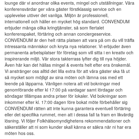
lounge där vi anordnar olika events, mingel och utställningar. Våra
konferensvärdar ger våra gäster förstklassig service och en
upplevelse utöver det vanliga. Miljön är professionell,
internationell och håller en mycket hög standard. CONVENDUM
erbjuder många olika kringtjänster, så som flertalet
konferenspaket, förtäring och annan conciergeservice.
CONVENDUM är den helt rätta platsen att vara på om du vill träffa
intressanta människor och knyta nya relationer. Vi erbjuder även
permanenta arbetsplatser för företag som vill sitta i en kreativ och
inspirerande miljö. Vår stora takterrass lyfter dig till nya höjder.
Även här kan det hållas mingel & events helt efter era önskemål.
Vi anstränger oss alltid det lilla extra för att våra gäster ska få ut
så mycket som möjligt av sina möten och lämna oss med ett
leende på läpparna. Vänligen notera att vid bokningar med
genomförande efter kl 17:00 på vardagar samt lördagar och
söndagar tillämpas andra priser för lokaler. Vid bokningar som
inkommer efter kl. 17:00 dagen före bokat möte förbehåller sig
CONVENDUM rätten att inte kunna garantera eventuell förtäring
eller det specifika rummet, men att i dessa fall ta fram en likvärdig
lösning. Vi följer Folkhälsomyndighetens rekommendationer och
säkerställer att ni som kunder skall känna er säkra när ni har era
möten hos oss.