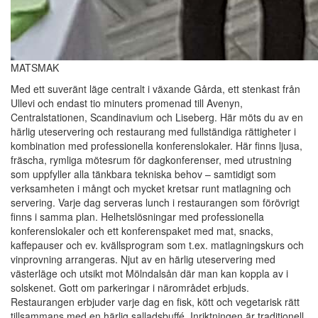
MATSMAK
Med ett suveränt läge centralt i växande Gårda, ett stenkast från
Ullevi och endast tio minuters promenad till Avenyn,
Centralstationen, Scandinavium och Liseberg. Här möts du av en
härlig uteservering och restaurang med fullständiga rättigheter i
kombination med professionella konferenslokaler. Här finns ljusa,
fräscha, rymliga mötesrum för dagkonferenser, med utrustning
som uppfyller alla tänkbara tekniska behov – samtidigt som
verksamheten i mångt och mycket kretsar runt matlagning och
servering. Varje dag serveras lunch i restaurangen som förövrigt
finns i samma plan. Helhetslösningar med professionella
konferenslokaler och ett konferenspaket med mat, snacks,
kaffepauser och ev. kvällsprogram som t.ex. matlagningskurs och
vinprovning arrangeras. Njut av en härlig uteservering med
västerläge och utsikt mot Mölndalsån där man kan koppla av i
solskenet. Gott om parkeringar i närområdet erbjuds.
Restaurangen erbjuder varje dag en fisk, kött och vegetarisk rätt
tillsammans med en härlig salladsbuffé. Inriktningen är traditionell