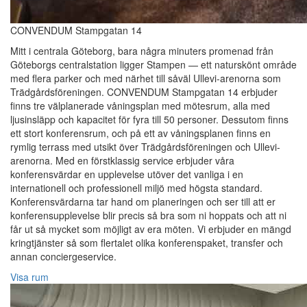
CONVENDUM Stampgatan 14
Mitt i centrala Göteborg, bara några minuters promenad från
Göteborgs centralstation ligger Stampen — ett naturskönt område
med flera parker och med närhet till såväl Ullevi-arenorna som
Trädgårdsföreningen. CONVENDUM Stampgatan 14 erbjuder
finns tre välplanerade våningsplan med mötesrum, alla med
ljusinsläpp och kapacitet för fyra till 50 personer. Dessutom finns
ett stort konferensrum, och på ett av våningsplanen finns en
rymlig terrass med utsikt över Trädgårdsföreningen och Ullevi-
arenorna. Med en förstklassig service erbjuder våra
konferensvärdar en upplevelse utöver det vanliga i en
internationell och professionell miljö med högsta standard.
Konferensvärdarna tar hand om planeringen och ser till att er
konferensupplevelse blir precis så bra som ni hoppats och att ni
får ut så mycket som möjligt av era möten. Vi erbjuder en mängd
kringtjänster så som flertalet olika konferenspaket, transfer och
annan conciergeservice.
Visa rum