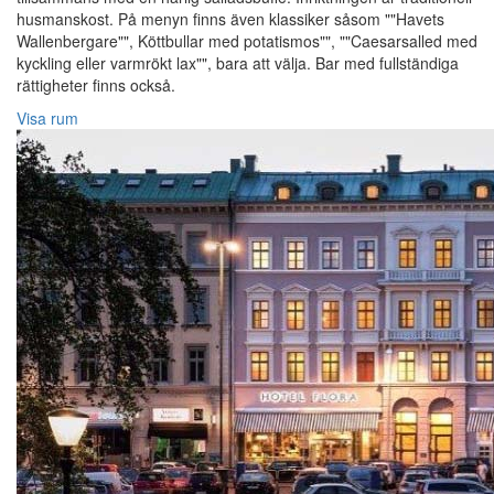
husmanskost. På menyn finns även klassiker såsom ""Havets
Wallenbergare"", Köttbullar med potatismos"", ""Caesarsalled med
kyckling eller varmrökt lax"", bara att välja. Bar med fullständiga
rättigheter finns också.
Visa rum