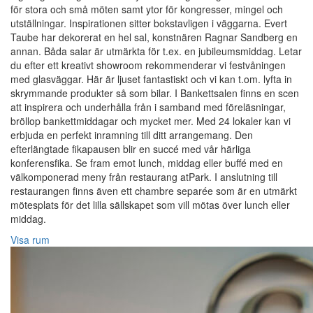
för stora och små möten samt ytor för kongresser, mingel och
utställningar. Inspirationen sitter bokstavligen i väggarna. Evert
Taube har dekorerat en hel sal, konstnären Ragnar Sandberg en
annan. Båda salar är utmärkta för t.ex. en jubileumsmiddag. Letar
du efter ett kreativt showroom rekommenderar vi festvåningen
med glasväggar. Här är ljuset fantastiskt och vi kan t.om. lyfta in
skrymmande produkter så som bilar. I Bankettsalen finns en scen
att inspirera och underhålla från i samband med föreläsningar,
bröllop bankettmiddagar och mycket mer. Med 24 lokaler kan vi
erbjuda en perfekt inramning till ditt arrangemang. Den
efterlängtade fikapausen blir en succé med vår härliga
konferensfika. Se fram emot lunch, middag eller buffé med en
välkomponerad meny från restaurang atPark. I anslutning till
restaurangen finns även ett chambre separée som är en utmärkt
mötesplats för det lilla sällskapet som vill mötas över lunch eller
middag.
Visa rum