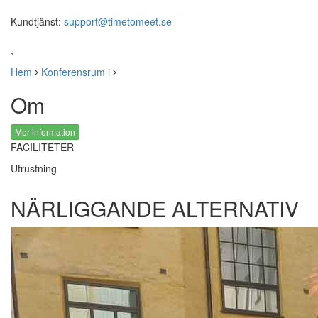
Kundtjänst:
support@timetomeet.se
,
Hem
Konferensrum i
Om
Mer information
FACILITETER
Utrustning
NÄRLIGGANDE ALTERNATIV