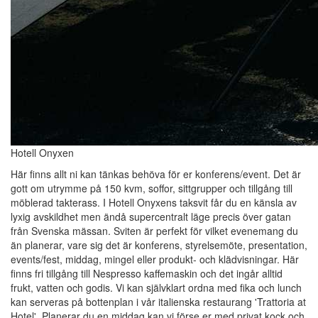
Hotell Onyxen
Här finns allt ni kan tänkas behöva för er konferens/event. Det är
gott om utrymme på 150 kvm, soffor, sittgrupper och tillgång till
möblerad takterass. I Hotell Onyxens taksvit får du en känsla av
lyxig avskildhet men ändå supercentralt läge precis över gatan
från Svenska mässan. Sviten är perfekt för vilket evenemang du
än planerar, vare sig det är konferens, styrelsemöte, presentation,
events/fest, middag, mingel eller produkt- och klädvisningar. Här
finns fri tillgång till Nespresso kaffemaskin och det ingår alltid
frukt, vatten och godis. Vi kan självklart ordna med fika och lunch
kan serveras på bottenplan i vår italienska restaurang 'Trattoria at
Hotel'. Planerar du en middag kan vi förse er med privat kock och