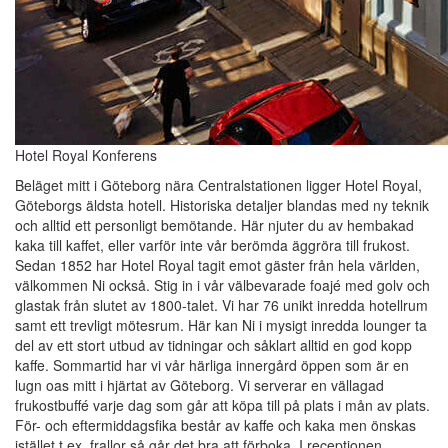
Hotel Royal Konferens
Beläget mitt i Göteborg nära Centralstationen ligger Hotel Royal,
Göteborgs äldsta hotell. Historiska detaljer blandas med ny teknik
och alltid ett personligt bemötande. Här njuter du av hembakad
kaka till kaffet, eller varför inte vår berömda äggröra till frukost.
Sedan 1852 har Hotel Royal tagit emot gäster från hela världen,
välkommen Ni också. Stig in i vår välbevarade foajé med golv och
glastak från slutet av 1800-talet. Vi har 76 unikt inredda hotellrum
samt ett trevligt mötesrum. Här kan Ni i mysigt inredda lounger ta
del av ett stort utbud av tidningar och såklart alltid en god kopp
kaffe. Sommartid har vi vår härliga innergård öppen som är en
lugn oas mitt i hjärtat av Göteborg. Vi serverar en vällagad
frukostbuffé varje dag som går att köpa till på plats i mån av plats.
För- och eftermiddagsfika består av kaffe och kaka men önskas
istället t.ex. frallor så går det bra att förboka. I receptionen