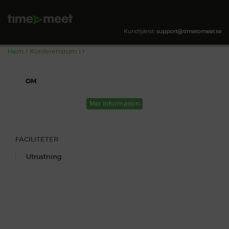
,
SÖK TILLGÄNGLIGHET
Kundtjänst:
support@timetomeet.se
Hem
Konferensrum i
OM
Mer information
FACILITETER
Utrustning