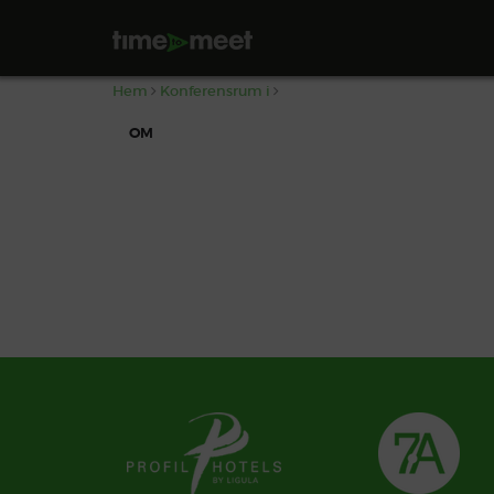
,
Hem
Konferensrum i
OM