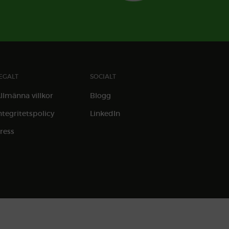
EGALT
SOCIALT
llmänna villkor
Blogg
ntegritetspolicy
LinkedIn
ress