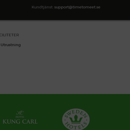
Kundtjänst:
support@timetomeet.se
SÖK TILLGÄNGLIGHET
CILITETER
Utrustning