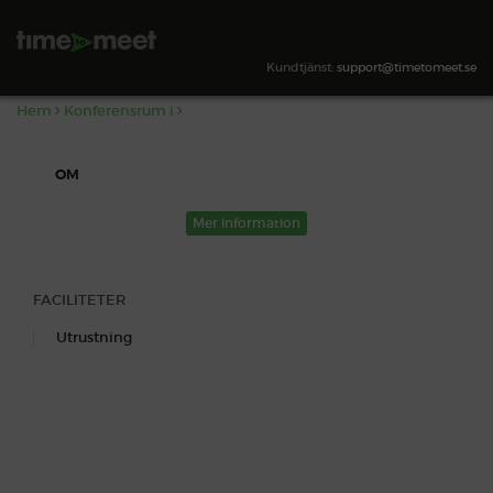
,
SÖK TILLGÄNGLIGHET
Kundtjänst:
support@timetomeet.se
Hem
Konferensrum i
OM
Mer information
FACILITETER
Utrustning