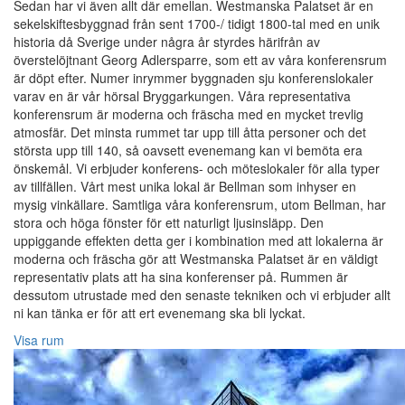
Sedan har vi även allt där emellan. Westmanska Palatset är en
sekelskiftesbyggnad från sent 1700-/ tidigt 1800-tal med en unik
historia då Sverige under några år styrdes härifrån av
överstelöjtnant Georg Adlersparre, som ett av våra konferensrum
är döpt efter. Numer inrymmer byggnaden sju konferenslokaler
varav en är vår hörsal Bryggarkungen. Våra representativa
konferensrum är moderna och fräscha med en mycket trevlig
atmosfär. Det minsta rummet tar upp till åtta personer och det
största upp till 140, så oavsett evenemang kan vi bemöta era
önskemål. Vi erbjuder konferens- och möteslokaler för alla typer
av tillfällen. Vårt mest unika lokal är Bellman som inhyser en
mysig vinkällare. Samtliga våra konferensrum, utom Bellman, har
stora och höga fönster för ett naturligt ljusinsläpp. Den
uppiggande effekten detta ger i kombination med att lokalerna är
moderna och fräscha gör att Westmanska Palatset är en väldigt
representativ plats att ha sina konferenser på. Rummen är
dessutom utrustade med den senaste tekniken och vi erbjuder allt
ni kan tänka er för att ert evenemang ska bli lyckat.
Visa rum