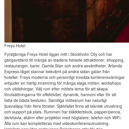
Freys Hotel
Fyrstjärniga Freys Hotel ligger mitt i Stockholm City och har
gångavstånd till många av stadens hetaste attraktioner; shopping,
restauranger, barer, Gamla Stan och andra sevärdheter. Arlanda
Express-tåget stannar bekvämt på andra sidan gatan från
hotellet. Freys moderna och personligt inredda konferensvåningar
erbjuder en härlig inramning för många slags möten, workshops
och utbildningar. Välj rum efter mötets tema för att skapa
förutsättningarna för effektivitet, dynamik, harmoni eller för att
fatta de bästa besluten. Samtliga mötesrum har naturligt
ljusinsläpp från flera fönster. Självfallet finns all teknisk utrustning
och support på plats. Rummen har blädderblock, papper/penna,
skrivtavla, skärm eller projektor med högtalare, telefon och WiFi.
Alla rum kan kompletteras med videokonferensutrustning.