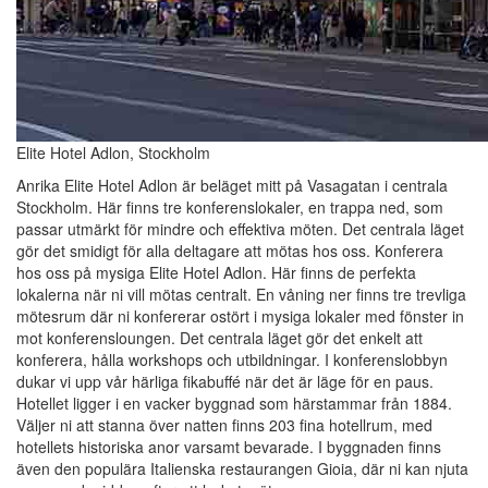
Elite Hotel Adlon, Stockholm
Anrika Elite Hotel Adlon är beläget mitt på Vasagatan i centrala
Stockholm. Här finns tre konferenslokaler, en trappa ned, som
passar utmärkt för mindre och effektiva möten. Det centrala läget
gör det smidigt för alla deltagare att mötas hos oss. Konferera
hos oss på mysiga Elite Hotel Adlon. Här finns de perfekta
lokalerna när ni vill mötas centralt. En våning ner finns tre trevliga
mötesrum där ni konfererar ostört i mysiga lokaler med fönster in
mot konferensloungen. Det centrala läget gör det enkelt att
konferera, hålla workshops och utbildningar. I konferenslobbyn
dukar vi upp vår härliga fikabuffé när det är läge för en paus.
Hotellet ligger i en vacker byggnad som härstammar från 1884.
Väljer ni att stanna över natten finns 203 fina hotellrum, med
hotellets historiska anor varsamt bevarade. I byggnaden finns
även den populära Italienska restaurangen Gioia, där ni kan njuta