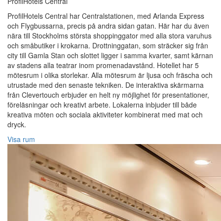
ProfilHotels Central
ProfilHotels Central har Centralstationen, med Arlanda Express
och Flygbussarna, precis på andra sidan gatan. Här har du även
nära till Stockholms största shoppinggator med alla stora varuhus
och småbutiker i krokarna. Drottninggatan, som sträcker sig från
city till Gamla Stan och slottet ligger i samma kvarter, samt kärnan
av stadens alla teatrar inom promenadavstånd. Hotellet har 5
mötesrum i olika storlekar. Alla mötesrum är ljusa och fräscha och
utrustade med den senaste tekniken. De interaktiva skärmarna
från Clevertouch erbjuder en helt ny möjlighet för presentationer,
föreläsningar och kreativt arbete. Lokalerna inbjuder till både
kreativa möten och sociala aktiviteter kombinerat med mat och
dryck.
Visa rum