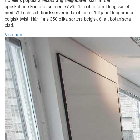
Hotellets populära restaurang Belgobaren står får den
uppskattade konferensmaten, såväl för- och eftermiddagskaffet
med sött och salt, bordsserverad lunch och härliga middagar med
belgisk twist. Här finns 350 olika sorters belgisk öl att botanisera
blad.
Visa rum