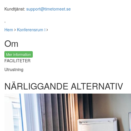
Kundtjänst:
support@timetomeet.se
,
Hem
Konferensrum i
Om
Mer information
FACILITETER
Utrustning
NÄRLIGGANDE ALTERNATIV