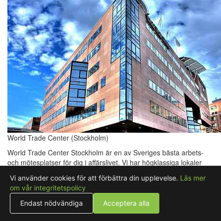
World Trade Center (Stockholm)
World Trade Center Stockholm är en av Sveriges bästa arbets-
och mötesplatser för dig i affärslivet. Vi har högklassiga lokaler
mitt i city för skräddarsydda konferens- och festarrangemang.
Vi använder cookies för att förbättra din upplevelse.
Läs mer
Kommunikationsmässigt går det inte att hitta ett bättre läge.
om vår integritetspolicy
Flygbussar och Arlanda Express anländer i huset, även T-bana,
fjärr- och pendeltåg nås via byggnaden. Välkommen till hjärtat av
Endast nödvändiga
Acceptera alla
Stockholms affärsvärld – World Trade Center Stockholm, där