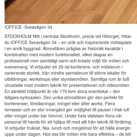
IOFFICE -Sveavägen 34
STOCKHOLM Mitt i centrala Stockholm, precis vid Hötorget, hittar
du iOFFICE Sveavägen 34 – en unik och inspirerande mötesplats
i en anrik byggnad. Atmosfären präglas av historisk karaktär i
kombination med modern funktionalitet, vilket skapar en
professionell men samtidigt varm och kreativ miljö för möten och
evenemang. Vi erbjuder ett 20-tal konferens- och mötesrum i
varierande storlek, från mindre samtalsrum till större lokaler för
utbildningar, workshops eller styrelsemöten. Samtliga rum är fullt
utrustade med modern teknik för presentationer och videomöten.
En särskild höjdpunkt är vår 170 kvm stora eventlokal – den
tidigare kyrkosalen. Den unika atmosfären gör den perfekt för
konferenser, föreläsningar, mingel eller after works. Flera
terrasser och en stor innergård ger möjlighet till pauser i frisk luft
eller mingel under bar himmel. Under hela vistelsen finns vår
personal till hands för att hjälpa till med allt från teknik till förtäring.
Vi erbjuder frukost, fika, lunch och mingelmat för att hålla energin
uppe under dagen. Hos oss blir möten inte bara effektiva – de blir