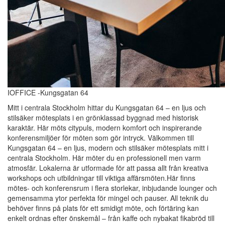
IOFFICE -Kungsgatan 64
Mitt i centrala Stockholm hittar du Kungsgatan 64 – en ljus och
stilsäker mötesplats i en grönklassad byggnad med historisk
karaktär. Här möts citypuls, modern komfort och inspirerande
konferensmiljöer för möten som gör intryck. Välkommen till
Kungsgatan 64 – en ljus, modern och stilsäker mötesplats mitt i
centrala Stockholm. Här möter du en professionell men varm
atmosfär. Lokalerna är utformade för att passa allt från kreativa
workshops och utbildningar till viktiga affärsmöten.Här finns
mötes- och konferensrum i flera storlekar, inbjudande lounger och
gemensamma ytor perfekta för mingel och pauser. All teknik du
behöver finns på plats för ett smidigt möte, och förtäring kan
enkelt ordnas efter önskemål – från kaffe och nybakat fikabröd till