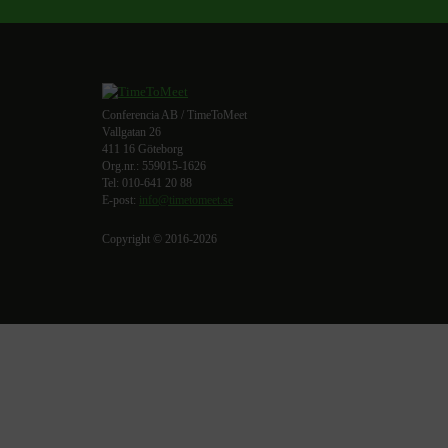
Conferencia AB / TimeToMeet
Vallgatan 26
411 16 Göteborg
Org.nr.: 559015-1626
Tel: 010-641 20 88
E-post:
info@timetomeet.se
Copyright © 2016-2026