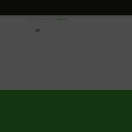
,
Hem
Konferensrum i
OM