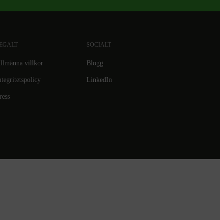
EGALT
SOCIALT
llmänna villkor
Blogg
ntegritetspolicy
LinkedIn
ress