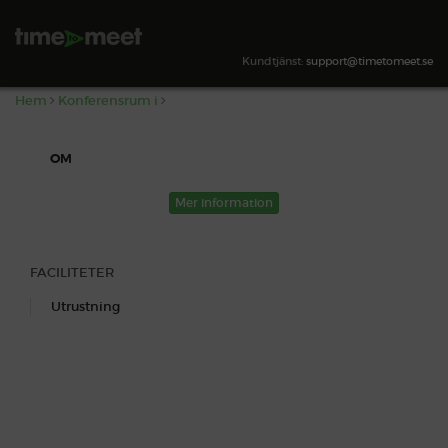
,
SÖK TILLGÄNGLIGHET
Kundtjänst:
support@timetomeet.se
Hem
Konferensrum i
OM
Mer information
FACILITETER
Utrustning